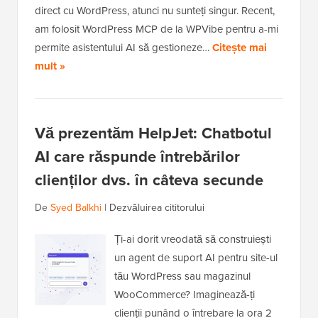
direct cu WordPress, atunci nu sunteți singur. Recent,
am folosit WordPress MCP de la WPVibe pentru a-mi
permite asistentului AI să gestioneze…
Citește mai
mult »
Vă prezentăm HelpJet: Chatbotul
AI care răspunde întrebărilor
clienților dvs. în câteva secunde
De
Syed Balkhi
|
Dezvăluirea cititorului
Ți-ai dorit vreodată să construiești
un agent de suport AI pentru site-ul
tău WordPress sau magazinul
WooCommerce? Imaginează-ți
clienții punând o întrebare la ora 2