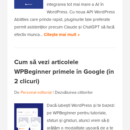
integrarea tot mai mare a AI în
WordPress. Cu noua API WordPress
Abilities care prinde rapid, pluginurile tale preferate
permit asistenților precum Claude și ChatGPT să facă
efectiv munca…
Citește mai mult »
Cum să vezi articolele
WPBeginner primele în Google (în
2 clicuri)
De
Personal editorial
|
Dezvăluirea cititorilor
Dacă iubești WordPress și te bazezi
pe WPBeginner pentru tutoriale,
sfaturi și ghiduri, atunci vrem să-ți
arătăm o modalitate ușoară de a te