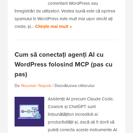
comentarii WordPress sau
înregistrări de utilizatori. Vestea bună este că oprirea
spamului în WordPress este mult mai ușor decât ați
crede, și…
Citește mai mult »
Cum să conectați agenți AI cu
WordPress folosind MCP (pas cu
pas)
De
Nouman Yaqoob
|
Dezvăluirea cititorului
Asistenții AI precum Claude Code,
Cowork și ChatGPT sunt
îmbunătățitori incredibili ai
productivității și, dacă ați fi dorit să
puteți conecta aceste instrumente AI