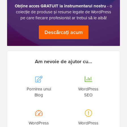
Obține acces GRATUIT la instrumentarul nostru
- o
colecție de produse și resurse legate de WordPress
pe care fiecare profesionist ar trebui să le aibă!
Descărcați acum
Am nevoie de ajutor cu…
Pornirea unui
WordPress
Blog
SEO
WordPress
WordPress