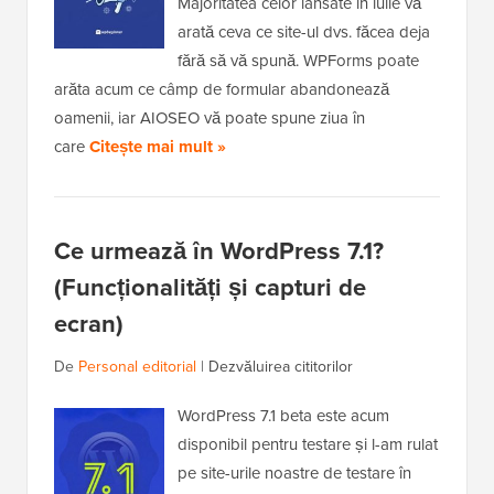
Majoritatea celor lansate în iulie vă
arată ceva ce site-ul dvs. făcea deja
fără să vă spună. WPForms poate
arăta acum ce câmp de formular abandonează
oamenii, iar AIOSEO vă poate spune ziua în
care
Citește mai mult »
Ce urmează în WordPress 7.1?
(Funcționalități și capturi de
ecran)
De
Personal editorial
|
Dezvăluirea cititorilor
WordPress 7.1 beta este acum
disponibil pentru testare și l-am rulat
pe site-urile noastre de testare în