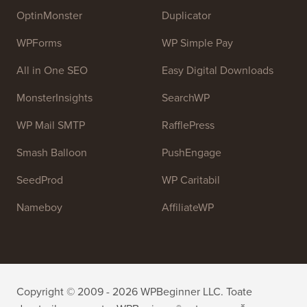
învețe WordPress și să-și îmbunătățească site-urile
web.
Alătură-te echipei noastre:
Suntem în Căutare de
Personal!
OptinMonster
Duplicator
WPForms
WP Simple Pay
All in One SEO
Easy Digital Downloads
MonsterInsights
SearchWP
WP Mail SMTP
RafflePress
Smash Balloon
PushEngage