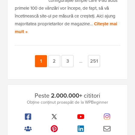
configurațiile simple care v-au adus
primele 100 de vânzări vor începe, de fapt, să vă
încetinească site-ul pe măsură ce creșteți. Aici ajung
majoritatea proprietarilor de magazine…
Citește mai
mult »
Pagina
1
Pagina
2
Pagina
3
Pagina
251
Pagini
…
intermediare
omise
Bara
Peste
2.000.000+
cititori
laterală
Obține conținut proaspăt de la WPBeginner
principală