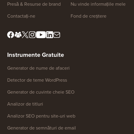
Despre noi
Politica de
confidențialitate
Standarde editoriale
Termeni și condiții
Cunoaște consiliul nostru
de revizuire
Dezvăluire FTC
Presă & Resurse de brand
Nu vinde informațiile mele
Contactați-ne
Fond de creștere
Instrumente Gratuite
Generator de nume de afaceri
Detector de teme WordPress