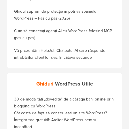
Ghidul suprem de protecție împotriva spamului
WordPress – Pas cu pas (2026)
Cum să conectați agenți AI cu WordPress folosind MCP
(pas cu pas)
Vă prezentăm HelpJet: Chatbotul AI care răspunde
întrebărilor clienților dvs. în câteva secunde
Ghiduri
WordPress Utile
30 de modalități „dovedite” de a câștiga bani online prin
Cum să-
blogging cu WordPress
WordPre
Cât costă de fapt să construiești un site WordPress?
Cum să 
a pierd