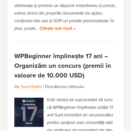
dimineața și primind un răspuns instantaneu și precis,
extras direct din propriile documente de ajutor,
conținutul site-ului și SOP-uri private personalizate. În
plus, poate…
Citește mai mult »
WPBeginner împlinește 17 ani –
Organizăm un concurs (premii în
valoare de 10.000 USD)
De
Syed Balkhi
|
Dezvăluirea cititorului
Este destul de suprarealist să scriu
că WPBeginner împlinește astăzi 17
ani! Sunt incredibil de recunoscător
pentru sprijinul unei comunități atât
de uimitoare de proprietari de site-