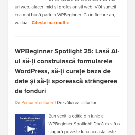
uri web, afaceri mici și profesioniști web. VOI sunteți
cea mai bună parte a WPBeginner! Ca în fiecare an,
voi lua…
Citește mai mult »
WPBeginner Spotlight 25: Lasă AI-
ul să-ți construiască formularele
WordPress, să-ți curețe baza de
date și să-ți sporească strângerea
de fonduri
De
Personal editorial
|
Dezvăluirea cititorilor
Bun venit la ediția din iunie a
WPBeginner Spotlight! Dacă există o
singură poveste luna aceasta, este