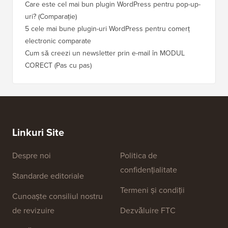
Care este cel mai bun plugin WordPress pentru pop-up-
uri? (Comparație)
5 cele mai bune plugin-uri WordPress pentru comerț
electronic comparate
Cum să creezi un newsletter prin e-mail în MODUL
CORECT (Pas cu pas)
Linkuri Site
Despre noi
Politica de
confidențialitate
Standarde editoriale
Termeni și condiții
Cunoaște consiliul nostru
de revizuire
Dezvăluire FTC