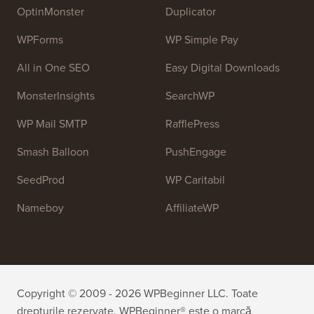
OptinMonster
Duplicator
WPForms
WP Simple Pay
All in One SEO
Easy Digital Downloads
MonsterInsights
SearchWP
WP Mail SMTP
RafflePress
Smash Balloon
PushEngage
SeedProd
WP Caritabil
Nameboy
AffiliateWP
Copyright © 2009 - 2026 WPBeginner LLC. Toate
drepturile rezervate. WPBeginner® este o marcă