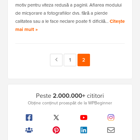
motiv pentru viteza redusă a paginii. Aflarea modului
de micșorare a fotografiilor dvs. fără a pierde
calitatea sau a le face neclare poate fi dificilă…
Citește
mai mult »
Pagina
Pagina
1
Pagina
2
anterioară
Bara
Peste
2.000.000+
cititori
laterală
Obține conținut proaspăt de la WPBeginner
principală