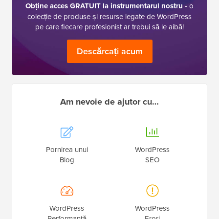
Obține acces GRATUIT la instrumentarul nostru
- o
colecție de produse și resurse legate de WordPress
pe care fiecare profesionist ar trebui să le aibă!
Descărcați acum
Am nevoie de ajutor cu…
Pornirea unui
WordPress
Blog
SEO
WordPress
WordPress
Performanță
Erori