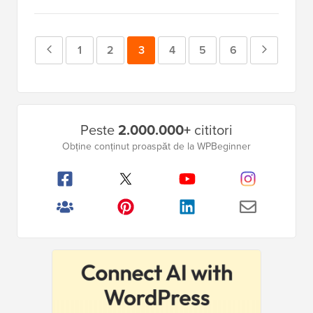
Pagina
Pagina
1
Pagina
2
Pagina
3
Pagina
4
Pagina
5
Pagina
6
Pagina
anterioară
Următoa
Bara
Peste
2.000.000+
cititori
laterală
Obține conținut proaspăt de la WPBeginner
principală