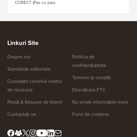
CORECT (Pas cu pas)
Linkuri Site
Despre noi
Politica de
confidențialitate
Standarde editoriale
Termeni și condiții
Cunoaște consiliul nostru
de revizuire
Dezvăluire FTC
Presă & Resurse de brand
Nu vinde informațiile mele
Contactați-ne
Fond de creștere