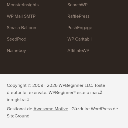
MonsterInsights
SearchWP
WP Mail SMTP
RafflePress
Smash Balloon
PushEngage
SeedProd
WP Caritabil
Nameboy
AffiliateWP
Copyright © 2009 - 2026 WPBeginner LLC. Toate
drepturile rezervate. WPBeginner® este o marcă
înregistrată.
Gestionat de
Awesome Motive
|
Găzduire WordPress
de
SiteGround