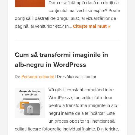
Dar ce se întâmplă dacă nu doriți ca
conținutul mai vechi să expire? Poate
doriți să îl păstrați de dragul SEO, al vizualizărilor de
pagină, al veniturilor etc.? În…
Citește mai mult »
Cum să transformi imaginile în
alb-negru în WordPress
De
Personal editorial
|
Dezvăluirea cititorilor
Vă găsiți constant comutând între
WordPress și un editor foto doar
pentru a transforma imaginile în alb-
negru înainte de a le încărca? Este
un proces obositor și ineficient să
editați fiecare fotografie individual înainte. Din fericire,