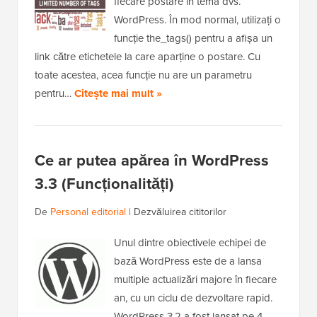
fiecare postare în tema dvs.
WordPress. În mod normal, utilizați o
funcție the_tags() pentru a afișa un
link către etichetele la care aparține o postare. Cu
toate acestea, acea funcție nu are un parametru
pentru…
Citește mai mult »
Ce ar putea apărea în WordPress
3.3 (Funcționalități)
De
Personal editorial
|
Dezvăluirea cititorilor
Unul dintre obiectivele echipei de
bază WordPress este de a lansa
multiple actualizări majore în fiecare
an, cu un ciclu de dezvoltare rapid.
WordPress 3.2 a fost lansat pe 4