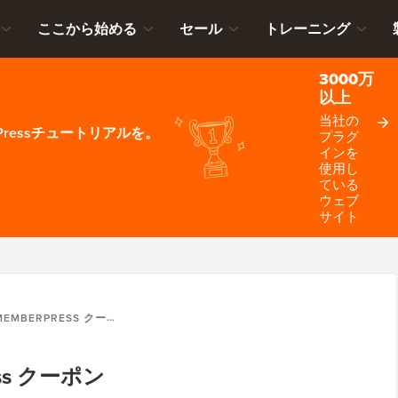
ここから始める
セール
トレーニング
3000万
以上
当社の
ressチュートリアルを。
プラグ
インを
使用し
ている
ウェブ
サイト
MEMBERPRESS クーポン
ess クーポン