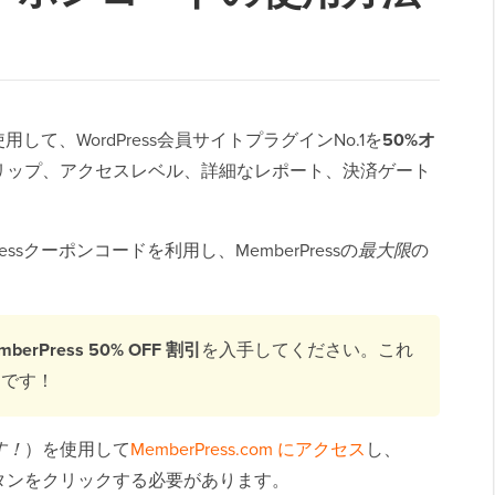
使用して、WordPress会員サイトプラグインNo.1を
50%オ
リップ、アクセスレベル、詳細なレポート、決済ゲート
ssクーポンコードを利用し、MemberPressの
最大限
の
mberPress 50% OFF 割引
を入手してください。これ
ド
です！
す！
）を使用して
MemberPress.com にアクセス
し、
Press」ボタンをクリックする必要があります。