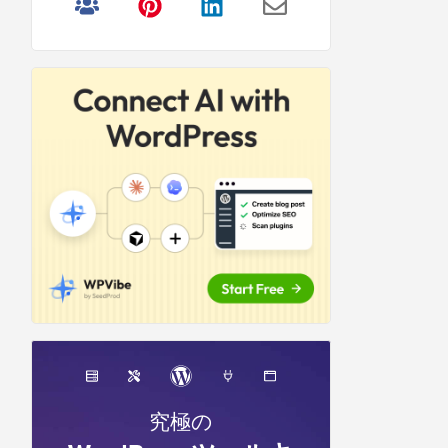
リ
サ
イ
ド
バ
ー
究極の