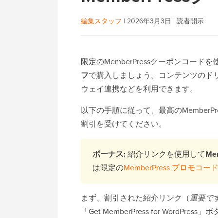
編集スタッフ
|
2026年3月3日
|
読者開示
限定のMemberPressクーポンコードを
フ
で購入しましょう。コンテンツのド
ウェイ連携などを利用できます。
以下の手順に従って、最高のMemberPre
割引を受けてください。
ボーナス:
紹介リンクを使用して
Me
は限定の
MemberPress プロモコー
まず、割引された紹介リンク（
重要で
「Get MemberPress for Word