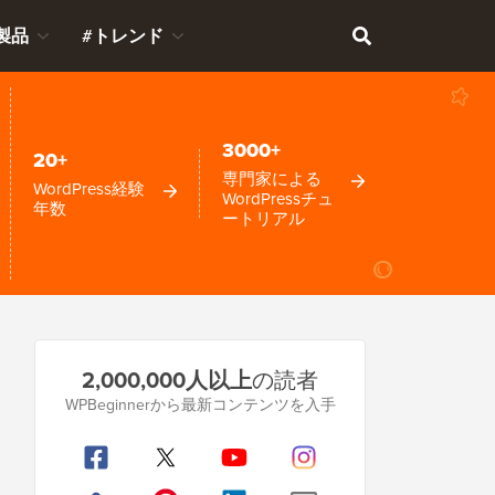
製品
#トレンド
3000+
20+
専門家による
WordPress経験
WordPressチュ
年数
ートリアル
プ
2,000,000人以上
の読者
ラ
WPBeginnerから最新コンテンツを入手
イ
マ