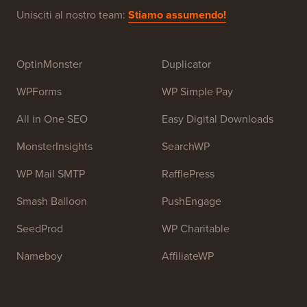
2009 da
Syed Balkhi
. L'obiettivo principale di questo
sito è fornire tutorial di WordPress di alta qualità e altre
risorse di formazione per aiutare le persone a imparare
WordPress e migliorare i propri siti web.
Unisciti al nostro team:
Stiamo assumendo!
OptinMonster
Duplicator
WPForms
WP Simple Pay
All in One SEO
Easy Digital Downloads
MonsterInsights
SearchWP
WP Mail SMTP
RafflePress