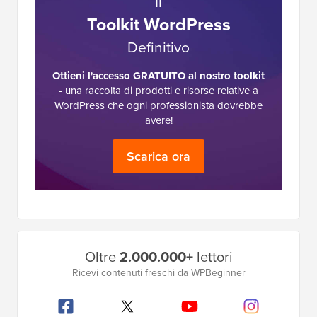
Il
Toolkit WordPress
Definitivo
Ottieni l'accesso GRATUITO al nostro toolkit
- una raccolta di prodotti e risorse relative a
WordPress che ogni professionista dovrebbe
avere!
Scarica ora
Barra
Oltre
2.000.000+
lettori
laterale
Ricevi contenuti freschi da WPBeginner
principale