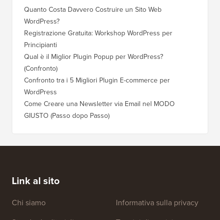
Quanto Costa Davvero Costruire un Sito Web
Come Sp
WordPress?
Dominio
Registrazione Gratuita: Workshop WordPress per
Come Pa
Principianti
Posizio
Qual è il Miglior Plugin Popup per WordPress?
Come Pa
(Confronto)
(Passo 
Confronto tra i 5 Migliori Plugin E-commerce per
Come Pa
WordPress
WordPr
Come Creare una Newsletter via Email nel MODO
Come Sp
GIUSTO (Passo dopo Passo)
Server 