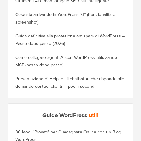
strumenti AI e monitoraggio SEO più intelligente
Cosa sta arrivando in WordPress 7.1? (Funzionalità e
screenshot)
Guida definitiva alla protezione antispam di WordPress –
Passo dopo passo (2026)
Come collegare agenti AI con WordPress utilizzando
MCP (passo dopo passo)
Presentazione di HelpJet: il chatbot AI che risponde alle
domande dei tuoi clienti in pochi secondi
Guide WordPress
utili
30 Modi "Provati" per Guadagnare Online con un Blog
Come Sp
WordPress
WordPre