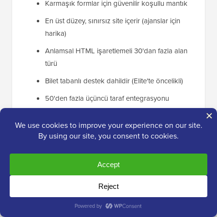
Karmaşık formlar için güvenilir koşullu mantık
En üst düzey, sınırsız site içerir (ajanslar için
harika)
Anlamsal HTML işaretlemeli 30'dan fazla alan
türü
Bilet tabanlı destek dahildir (Elite'te öncelikli)
50'den fazla üçüncü taraf entegrasyonu
❌ Gravity Forms Eksileri
Ücretsiz sürüm yok
Yeni başlayanlar için daha dik öğrenme eğrisi
Rakiplerden daha az önceden oluşturulmuş
şablon