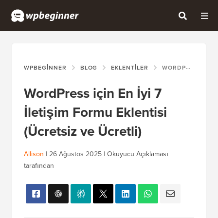
WPBEGINNER
BLOG
EKLENTILER
WORDPRESS IÇIN EN İYI 7 İLETIŞIM FORMU EKLENTISI (ÜCRETSIZ VE ÜCRETLI)
WordPress için En İyi 7
İletişim Formu Eklentisi
(Ücretsiz ve Ücretli)
Allison
|
26 Ağustos 2025
|
Okuyucu Açıklaması
tarafından