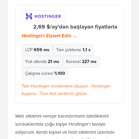
2,69 $/ay'dan başlayan fiyatlarla
Hostinger'ı Ziyaret Edin →
LCP
659 ms
Tam yükleme
1,1 s
Yük altında
21 ms
Küresel
227 ms
Çalışma süresi
%100
Tam Hostinger incelememi okuyun
·
Hostinger
kuponu
·
Tüm test verilerini görün
Web sitelerini nereye barındırmamı istediklerini
sorduklarında çoğu kişiye Hostinger'ı tavsiye
ediyorum. Kendi kişisel ve hobi sitelerimi üzerinde