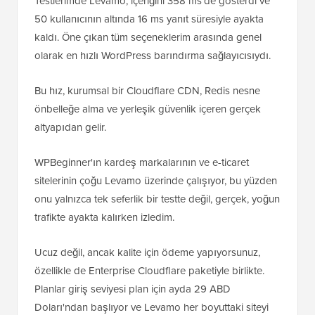
Testlerimde Levamo, içeriğini 358 ms'de gösterdi ve
50 kullanıcının altında 16 ms yanıt süresiyle ayakta
kaldı. Öne çıkan tüm seçeneklerim arasında genel
olarak en hızlı WordPress barındırma sağlayıcısıydı.
Bu hız, kurumsal bir Cloudflare CDN, Redis nesne
önbelleğe alma ve yerleşik güvenlik içeren gerçek
altyapıdan gelir.
WPBeginner'ın kardeş markalarının ve e-ticaret
sitelerinin çoğu Levamo üzerinde çalışıyor, bu yüzden
onu yalnızca tek seferlik bir testte değil, gerçek, yoğun
trafikte ayakta kalırken izledim.
Ucuz değil, ancak kalite için ödeme yapıyorsunuz,
özellikle de Enterprise Cloudflare paketiyle birlikte.
Planlar giriş seviyesi plan için ayda 29 ABD
Doları'ndan başlıyor ve Levamo her boyuttaki siteyi