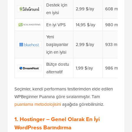
Destek için
2,99 $/ay
608 ms
en iyisi
En iyi VPS
14,95 $/ay
980 ms
Yeni
başlayanlar
2,99 $/ay
933 ms
için en iyisi
Bütçe dostu
1,99 $/ay
986 ms
alternatif
Seçimler, kendi performans testlerimden elde edilen
WPBeginner Puanına göre sıralanmıştır. Tam
puanlama metodolojisini
aşağıda görebilirsiniz.
1.
Hostinger
– Genel Olarak En İyi
WordPress Barındırma