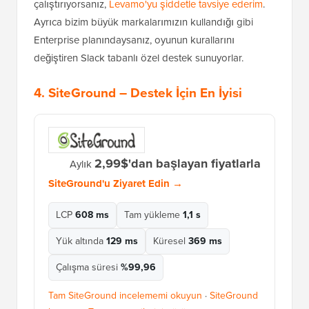
çalıştırıyorsanız,
Levamo'yu şiddetle tavsiye ederim
.
Ayrıca bizim büyük markalarımızın kullandığı gibi
Enterprise planındaysanız, oyunun kurallarını
değiştiren Slack tabanlı özel destek sunuyorlar.
4.
SiteGround
– Destek İçin En İyisi
2,99$'dan başlayan fiyatlarla
Aylık
SiteGround'u Ziyaret Edin →
LCP
608 ms
Tam yükleme
1,1 s
Yük altında
129 ms
Küresel
369 ms
Çalışma süresi
%99,96
Tam SiteGround incelememi okuyun
·
SiteGround