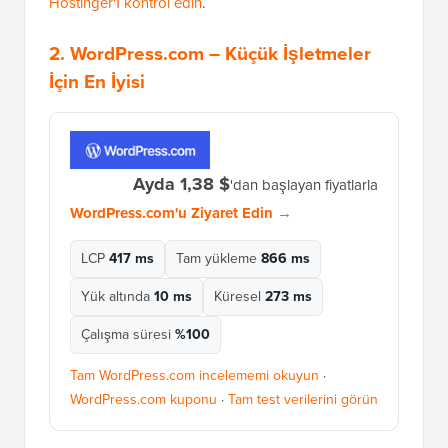
Hostinger'ı kontrol edin
.
2.
WordPress.com
– Küçük İşletmeler
İçin En İyisi
Ayda 1,38 $
'dan başlayan fiyatlarla
WordPress.com'u Ziyaret Edin →
LCP
417 ms
Tam yükleme
866 ms
Yük altında
10 ms
Küresel
273 ms
Çalışma süresi
%100
Tam WordPress.com incelememi okuyun
·
WordPress.com kuponu
·
Tam test verilerini görün