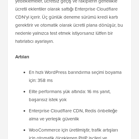
yedeklemeler, ücretsiz geçiş ve rakiplerin genellikle
ücretli eklentiler olarak sattığı Enterprise Cloudflare
CDN'yi içerir. Üç günlük deneme sürümü kredi kartı
gerektirir ve otomatik olarak ücretli plana dönüşür, bu
nedenle yalnızca test etmek istiyorsanız lütfen bir
hatırlatıcı ayarlayın.
Artıları
En hızlı WordPress barındırma seçimi boyama
için: 358 ms
Elite performans yük altında: 16 ms yanıt,
başarısız istek yok
Enterprise Cloudflare CDN, Redis önbelleğe
alma ve yerleşik güvenlik
WooCommerce için üretilmiştir, trafik artışları
için otomatik ölçeklenen PHP işçileri ve