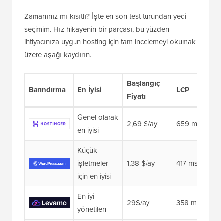
Zamanınız mı kısıtlı? İşte en son test turundan yedi
seçimim. Hız hikayenin bir parçası, bu yüzden
ihtiyacınıza uygun hosting için tam incelemeyi okumak
üzere aşağı kaydırın.
Başlangıç
Barındırma
En İyisi
LCP
Fiyatı
Genel olarak
2,69 $/ay
659 ms
en iyisi
Küçük
işletmeler
1,38 $/ay
417 ms
için en iyisi
En iyi
29$/ay
358 ms 👑
yönetilen