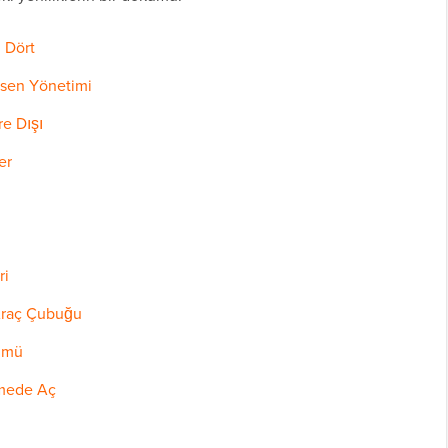
 Dört
Desen Yönetimi
re Dışı
er
ri
ş Araç Çubuğu
nümü
kmede Aç