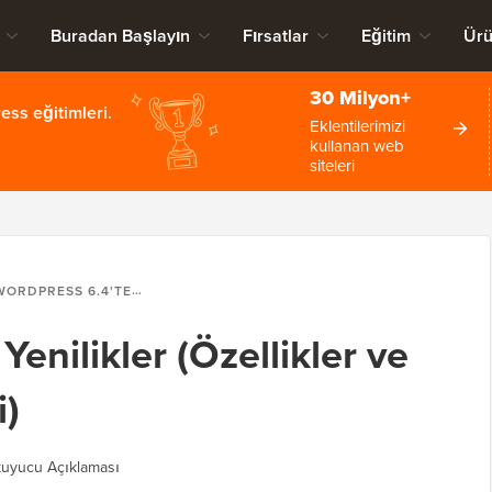
Buradan Başlayın
Fırsatlar
Eğitim
Ürü
30 Milyon+
ss eğitimleri.
Eklentilerimizi
kullanan web
siteleri
RDPRESS 6.4'TE YENILIKLER (ÖZELLIKLER VE EKRAN GÖRÜNTÜLERI)
enilikler (Özellikler ve
i)
uyucu Açıklaması