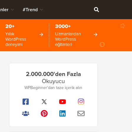
nler
#Trend
20+
3000+
Yıllık
Uzmanlardan
WordPress
WordPress
deneyimi
eğitimleri
Birincil
2.000.000'den Fazla
Kenar
Okuyucu
Çubuğu
WPBeginner'dan taze içerik alın