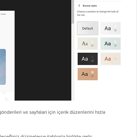
 gönderileri ve sayfaları için içerik düzenlerini hızla
eceğiniz düzinelerce şablonla birlikte gelir.