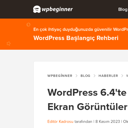
Blog
En çok ihtiyaç duyduğunuzda güvenilir WordPre
WordPress Başlangıç Rehberi
WPBEGINNER
BLOG
HABERLER
WO
WordPress 6.4'te Y
Ekran Görüntüler
Editör Kadrosu
tarafından |
8 Kasım 2023
|
Ok