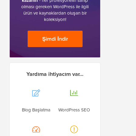
kazanın
- her profesyonelin sahip
olması gereken WordPress ile ilgili
ürün ve kaynaklardan oluşan bir
koleksiyon!
Şimdi İndir
Yardıma ihtiyacım var…
Blog Başlatma
WordPress SEO