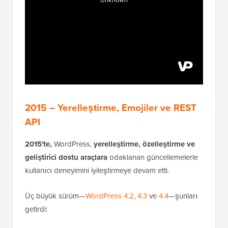
2015 – Yerelleştirme, Emojiler ve REST
API
2015'te,
WordPress,
yerelleştirme, özelleştirme ve
geliştirici dostu araçlara
odaklanan güncellemelerle
kullanıcı deneyimini iyileştirmeye devam etti.
Üç büyük sürüm—
WordPress 4.2
,
4.3
ve
4.4
—şunları
getirdi: