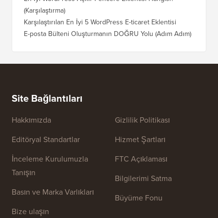
(Karşılaştırma)
Karşılaştırılan En İyi 5 WordPress E-ticaret Eklentisi
E-posta Bülteni Oluşturmanın DOĞRU Yolu (Adım Adım)
Site Bağlantıları
Hakkımızda
Gizlilik Politikası
Editöryal Standartlar
Hizmet Şartları
İnceleme Kurulumuzla
FTC Açıklaması
Tanışın
Bilgilerimi Satma
Basın ve Marka Varlıkları
Büyüme Fonu
Bize ulaşın