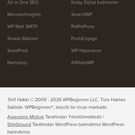
All in One SEO
Kolay Dijital İndirmeler
MonsterInsights
SearchWP
WP Mail SMTP
RafflePress
Smash Balloon
PushEngage
SeedProd
WP Hayırsever
Nameboy
AffiliateWP
Telif Hakkı © 2009 - 2026 WPBeginner LLC. Tüm Hakları
Saklıdır. WPBeginner®, tescilli bir ticari markadır.
Awesome Motive
Tarafından Yönetilmektedir |
SiteGround
Tarafından WordPress barındırma
WordPress
barındırma