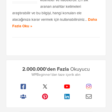
kelimeler ve ifadelerdir. En sık
aranan anahtar kelimeleri
araştırabilir ve bu bilgiyi, hangi konuları ele
alacağınıza karar vermek için kullanabilirsiniz…
Daha
Fazla Oku »
Birincil
2.000.000'den Fazla
Okuyucu
Kenar
WPBeginner'dan taze içerik alın
Çubuğu