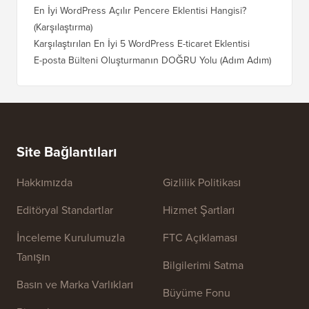
En İyi WordPress Açılır Pencere Eklentisi Hangisi?
(Karşılaştırma)
Karşılaştırılan En İyi 5 WordPress E-ticaret Eklentisi
E-posta Bülteni Oluşturmanın DOĞRU Yolu (Adım Adım)
Site Bağlantıları
Hakkımızda
Gizlilik Politikası
Editöryal Standartlar
Hizmet Şartları
İnceleme Kurulumuzla
FTC Açıklaması
Tanışın
Bilgilerimi Satma
Basın ve Marka Varlıkları
Büyüme Fonu