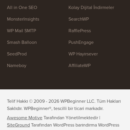
All in One SEO
Kolay Dijital İndirmeler
MonsterInsights
SearchWP
WP Mail SMTP
RafflePress
Smash Balloon
PushEngage
SeedProd
WP Hayırsever
Nameboy
AffiliateWP
Telif Hakkı © 2009 - 2026 WPBeginner LLC. Tüm Hakları
Saklıdır. WPBeginner®, tescilli bir ticari markadır.
Awesome Motive
Tarafından Yönetilmektedir |
SiteGround
Tarafından WordPress barındırma
WordPress