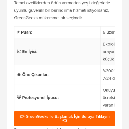
Temel özelliklerden ödün vermeden yeşil değerlerle
uyumlu güvenilir bir barındırma hizmeti istiyorsanız,
GreenGeeks mükemmel bir seçimdir.
⭐ Puan:
5 üzerinden 4
Ekolojik dostu
📈 En İyisi:
arayan yeni ba
küçük işletme
%300 Yeşil En
🔥 Öne Çıkanlar:
7/24 destek, ö
Okuyucularımız
💡 Profesyonel İpucu:
ücretsiz bir a
varan indirim s
👉 GreenGeeks ile Başlamak İçin Buraya Tıklayın
👈