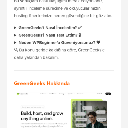
Bu sonuçlara nasıl ulaştığımı merak ediyorsanız,
ayrıntılı inceleme sürecime ve okuyucularımızın
hosting önerilerimize neden güvendiğine bir göz atın.
GreenGeeks'i Nasıl İnceledim? ✅
GreenGeeks'i Nasıl Test Ettim? 🧪
Neden WPBeginner'a Güveniyorsunuz? 🧡
🔍 Bu konu geride kaldığına göre, GreenGeeks'e
daha yakından bakalım.
GreenGeeks Hakkında