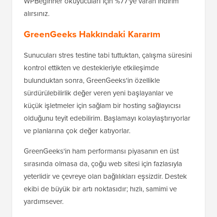
WPBeginner okuyucuları için %77'ye varan indirim
alırsınız.
GreenGeeks Hakkındaki Kararım
Sunucuları stres testine tabi tuttuktan, çalışma süresini
kontrol ettikten ve destekleriyle etkileşimde
bulunduktan sonra, GreenGeeks'in özellikle
sürdürülebilirlik değer veren yeni başlayanlar ve
küçük işletmeler için sağlam bir hosting sağlayıcısı
olduğunu teyit edebilirim. Başlamayı kolaylaştırıyorlar
ve planlarına çok değer katıyorlar.
GreenGeeks'in ham performansı piyasanın en üst
sırasında olmasa da, çoğu web sitesi için fazlasıyla
yeterlidir ve çevreye olan bağlılıkları eşsizdir. Destek
ekibi de büyük bir artı noktasıdır; hızlı, samimi ve
yardımsever.