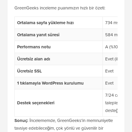
GreenGeeks inceleme puanımızın hızlı bir özeti:
Ortalama sayfa yükleme hızı
734 ms (1 sani
Ortalama yanıt süresi
584 ms (küres
Performans notu
A (%100 GTmet
Ücretsiz alan adı
Evet (ilk yıl)
Ücretsiz SSL
Evet
1 tıklamayla WordPress kurulumu
Evet
7/24 canlı so
Destek seçenekleri
talepleri; mesa
desteği
Sonuç:
İncelememde, GreenGeeks'in memnuniyetle
tavsiye edebileceğim, çok yönlü ve güvenilir bir