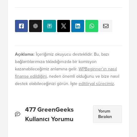
Açıklama:
İçeriğimiz okuyucu desteklidir. Bu, bazı
bağlantılarımıza tıkladığınızda bir komisyon
kazanabileceğimiz anlamına gelir.
WPBeginner'ın nasıl
finanse edildiğini
, neden önemli olduğunu ve bize nasıl
destek olabileceğinizi görün. İşte
editöryal sürecimiz
.
Okuyucu
477 GreenGeeks
Yorum
Bırakın
Etkileşimleri
Kullanıcı Yorumu