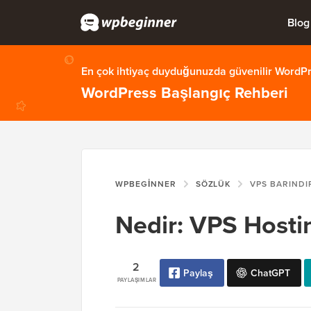
Blog
En çok ihtiyaç duyduğunuzda güvenilir WordPre
WordPress Başlangıç Rehberi
WPBEGINNER
SÖZLÜK
VPS BARIND
Nedir: VPS Hosti
2
Paylaş
ChatGPT
PAYLAŞIMLAR