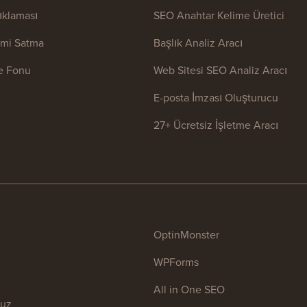
ıklaması
SEO Anahtar Kelime Üretici
rimi Satma
Başlık Analiz Aracı
 Fonu
Web Sitesi SEO Analiz Aracı
E-posta İmzası Oluşturucu
27+ Ücretsiz İşletme Aracı
OptinMonster
WPForms
All in One SEO
muz