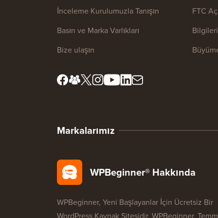
İnceleme Kurulumuzla Tanışın
FTC Aç
Basın ve Marka Varlıkları
Bilgile
Bize ulaşın
Büyüme
Markalarımız
WPBeginner® Hakkında
WPBeginner, Yeni Başlayanlar İçin Ücretsiz Bir
WordPress Kaynak Sitesidir. WPBeginner, Tem