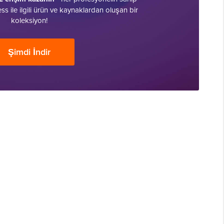
 ile ilgili ürün ve kaynaklardan oluşan bir
koleksiyon!
Şimdi İndir