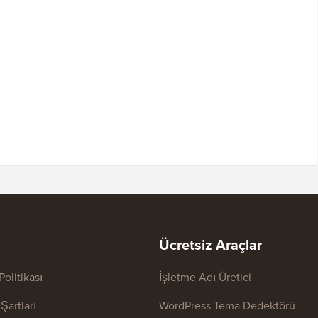
Ücretsiz Araçlar
 Politikası
İşletme Adı Üretici
Şartları
WordPress Tema Dedektörü