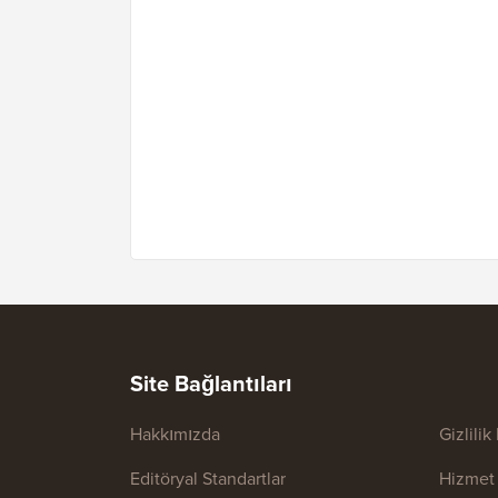
Site Bağlantıları
Hakkımızda
Gizlilik
Editöryal Standartlar
Hizmet 