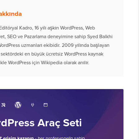
Hakkında
ditöryal Kadro, 16 yılı aşkın WordPress, Web
aret, SEO ve Pazarlama deneyimine sahip Syed Balkhi
 WordPress uzmanları ekibidir. 2009 yılında başlayan
 sektördeki en büyük ücretsiz WordPress kaynak
ikle WordPress için Wikipedia olarak anılır.
dPress Araç Seti
Z erişim kazanın
- her profesyonelin sahip