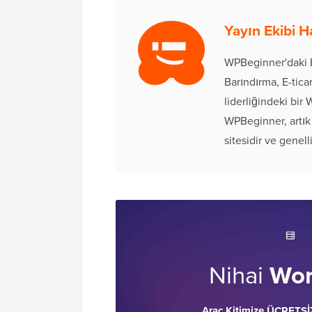
Yayın Ekibi 
WPBeginner'daki E
Barındırma, E-tic
liderliğindeki bir
WPBeginner, artık
sitesidir ve genell
Nihai
Wor
Araç Kitimize ÜCRETSİ