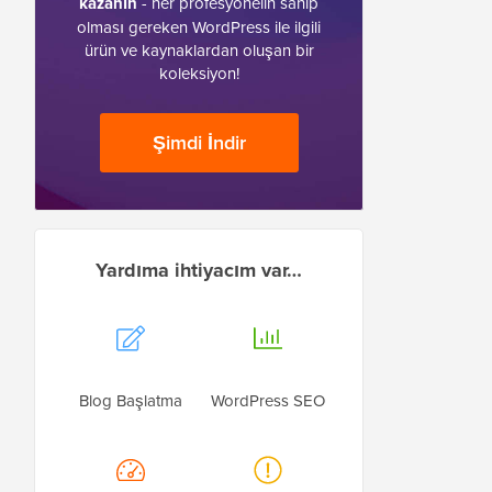
kazanın
- her profesyonelin sahip
olması gereken WordPress ile ilgili
ürün ve kaynaklardan oluşan bir
koleksiyon!
Şimdi İndir
Yardıma ihtiyacım var…
Blog Başlatma
WordPress SEO