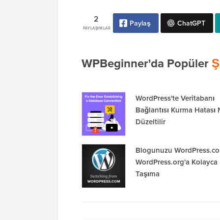
2
Paylaş
ChatGPT
PAYLAŞIMLAR
WPBeginner'da Popüler
Ş
WordPress'te Veritabanı
Bağlantısı Kurma Hatası 
Düzeltilir
Blogunuzu WordPress.c
WordPress.org'a Kolayca
Taşıma