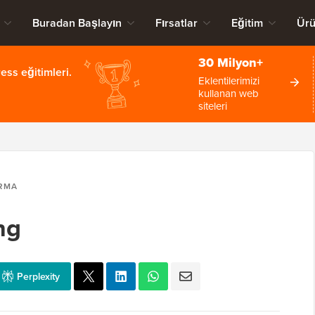
Buradan Başlayın
Fırsatlar
Eğitim
Ürü
30 Milyon+
ss eğitimleri.
Eklentilerimizi
kullanan web
siteleri
IRMA
ng
Perplexity