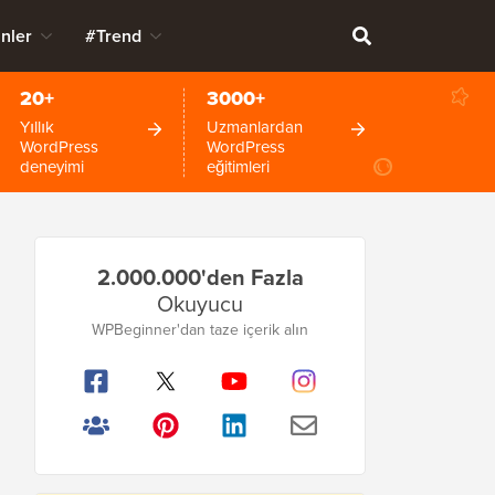
nler
#Trend
20+
3000+
Yıllık
Uzmanlardan
WordPress
WordPress
deneyimi
eğitimleri
Birincil
2.000.000'den Fazla
Kenar
Okuyucu
Çubuğu
WPBeginner'dan taze içerik alın