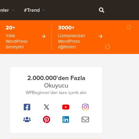
nler
#Trend
20+
3000+
Yıllık
Uzmanlardan
WordPress
WordPress
deneyimi
eğitimleri
Birincil
2.000.000'den Fazla
Kenar
Okuyucu
Çubuğu
WPBeginner'dan taze içerik alın