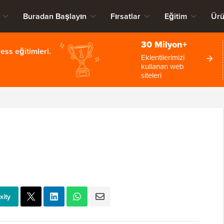
Buradan Başlayın
Fırsatlar
Eğitim
Ürü
30 Milyon+
ss eğitimleri.
Eklentilerimizi
kullanan web
siteleri
xity