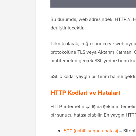
Bu durumda, web adresindeki HTTP://, H
değiştirilecektir.
Teknik olarak, çoğu sunucu ve web uygul
protokolüne TLS veya Aktarım Katmanı Gü
muhtemelen gerçek SSL yerine bunu kull
SSL o kadar yaygın bir terim haline geldi k
HTTP Kodları ve Hataları
HTTP, internetin çalışma şeklinin temelin
bir sunucu hatası olabilir. En yaygın HTTP
500 (dahili sunucu hatası)
– Siteni