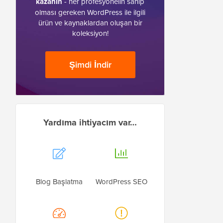
kazanın
- her profesyonelin sahip
olması gereken WordPress ile ilgili
ürün ve kaynaklardan oluşan bir
koleksiyon!
Şimdi İndir
Yardıma ihtiyacım var…
Blog Başlatma
WordPress SEO