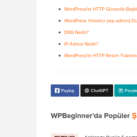
WordPress'te HTTP Güvenlik Başlıkl
WordPress Yönetici (wp-admin) Diz
DNS Nedir?
IP Adresi Nedir?
WordPress'te HTTP Resim Yükleme H
Paylaş
ChatGPT
Perple
WPBeginner'da Popüler
Ş