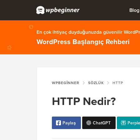
Blog
En çok ihtiyaç duyduğunuzda güvenilir WordPre
WordPress Başlangıç Rehberi
WPBEGINNER
SÖZLÜK
HTTP
HTTP Nedir?
Paylaş
ChatGPT
Perple