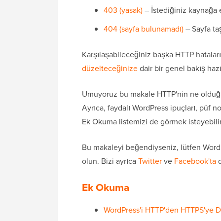
403 (yasak)
– İstediğiniz kaynağa 
404 (sayfa bulunamadı)
– Sayfa ta
Karşılaşabileceğiniz başka HTTP hataları
düzelteceğinize
dair bir genel bakış hazı
Umuyoruz bu makale HTTP'nin ne olduğunu
Ayrıca, faydalı WordPress ipuçları, püf nok
Ek Okuma listemizi de görmek isteyebilir
Bu makaleyi beğendiyseniz, lütfen WordP
olun. Bizi ayrıca
Twitter
ve
Facebook'ta
d
Ek Okuma
WordPress'i HTTP'den HTTPS'ye Doğ