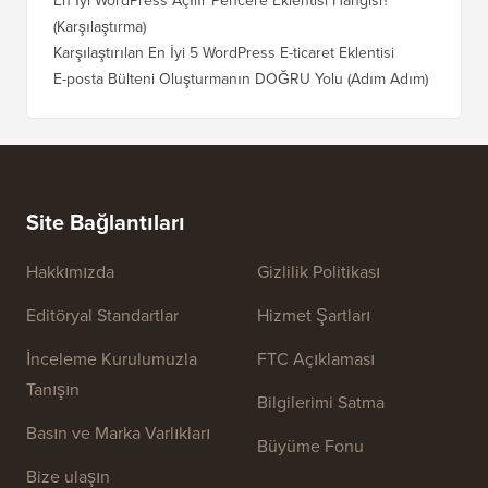
(Karşılaştırma)
Karşılaştırılan En İyi 5 WordPress E-ticaret Eklentisi
E-posta Bülteni Oluşturmanın DOĞRU Yolu (Adım Adım)
Site Bağlantıları
Hakkımızda
Gizlilik Politikası
Editöryal Standartlar
Hizmet Şartları
İnceleme Kurulumuzla
FTC Açıklaması
Tanışın
Bilgilerimi Satma
Basın ve Marka Varlıkları
Büyüme Fonu
Bize ulaşın