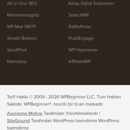
All in One SEO
Kolay Dijital İndirmeler
MonsterInsights
SearchWP
WP Mail SMTP
RafflePress
Smash Balloon
PushEngage
SeedProd
WP Hayırsever
Nameboy
AffiliateWP
Telif Hakkı © 2009 - 2026 WPBeginner LLC. Tüm Hakları
Saklıdır. WPBeginner®, tescilli bir ticari markadır.
Awesome Motive
Tarafından Yönetilmektedir |
SiteGround
Tarafından WordPress barındırma
WordPress
barındırma