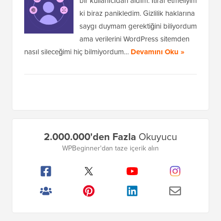
bir kullanıcıdan aldım. İtiraf etmeliyim
ki biraz panikledim. Gizlilik haklarına
saygı duymam gerektiğini biliyordum
ama verilerini WordPress sitemden
nasıl sileceğimi hiç bilmiyordum…
Devamını Oku »
Birincil
2.000.000'den Fazla
Okuyucu
Kenar
WPBeginner'dan taze içerik alın
Çubuğu