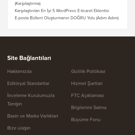
(Karşılaştırma)
Karşılaştırılan En İyi 5 WordPress E-ticaret Eklentisi
E-posta Bülteni Oluşturmanın DOĞRU Yolu (Adım Adım)
Site Bağlantıları
Hakkımızda
Gizlilik Politikası
Editöryal Standartlar
Hizmet Şartları
İnceleme Kurulumuzla
FTC Açıklaması
Tanışın
Bilgilerimi Satma
Basın ve Marka Varlıkları
Büyüme Fonu
Bize ulaşın