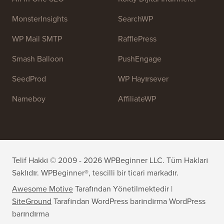
MonsterInsights
SearchWP
WP Mail SMTP
RafflePress
Smash Balloon
PushEngage
SeedProd
WP Hayırsever
Nameboy
AffiliateWP
Telif Hakkı © 2009 - 2026 WPBeginner LLC. Tüm Hakları
Saklıdır. WPBeginner®, tescilli bir ticari markadır.
Awesome Motive
Tarafından Yönetilmektedir |
SiteGround
Tarafından WordPress barındırma
WordPress
barındırma