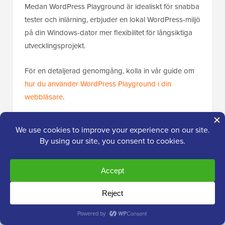
Medan WordPress Playground är idealiskt för snabba
tester och inlärning, erbjuder en lokal WordPress-miljö
på din Windows-dator mer flexibilitet för långsiktiga
utvecklingsprojekt.
För en detaljerad genomgång, kolla in vår guide om
hur du använder WordPress Playground i din
webbläsare
.
Jag har installerat WordPress på min
Windows-dator, vad nu?
Nu när du har WordPress på din dator, här är några
saker du kan göra:
Lär dig grundläggande
WordPress-tips och
tricks
för att använda din webbplats bättre.