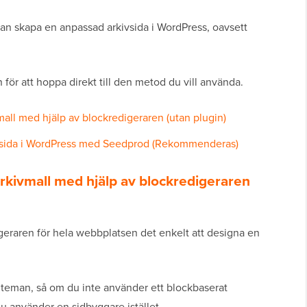
 kan skapa en anpassad arkivsida i WordPress, oavsett
ör att hoppa direkt till den metod du vill använda.
all med hjälp av blockredigeraren (utan plugin)
vsida i WordPress med Seedprod (Rekommenderas)
rkivmall med hjälp av blockredigeraren
igeraren för hela webbplatsen det enkelt att designa en
teman, så om du inte använder ett blockbaserat
u använder en sidbyggare istället.