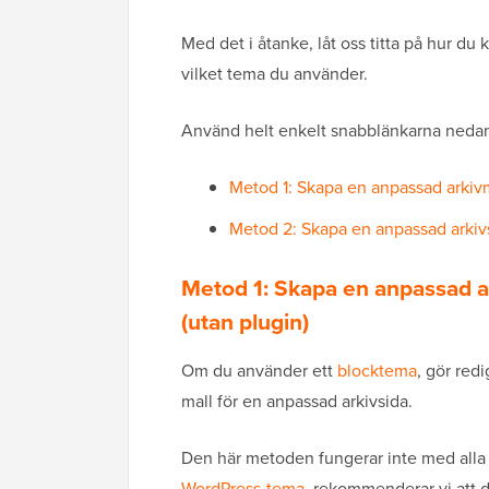
Med det i åtanke, låt oss titta på hur du
vilket tema du använder.
Använd helt enkelt snabblänkarna nedan f
Metod 1: Skapa en anpassad arkivm
Metod 2: Skapa en anpassad arki
Metod 1: Skapa en anpassad a
(utan plugin)
Om du använder ett
blocktema
, gör red
mall för en anpassad arkivsida.
Den här metoden fungerar inte med alla 
WordPress-tema
, rekommenderar vi att d