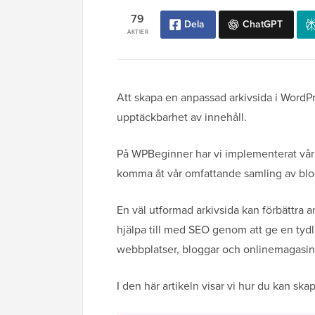
79
Dela
ChatGPT
AKTIER
Att skapa en anpassad arkivsida i WordP
upptäckbarhet av innehåll.
På WPBeginner har vi implementerat vår e
komma åt vår omfattande samling av blo
En väl utformad arkivsida kan förbättra
hjälpa till med SEO genom att ge en tydl
webbplatser, bloggar och onlinemagasin d
I den här artikeln visar vi hur du kan sk