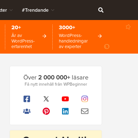
ter
#Trendande
20+
3000+
År av
WordPress-
WordPress-
handledningar
erfarenhet
av experter
Primär
Över
2 000 000+
läsare
sidofält
Få nytt innehåll från WPBeginner