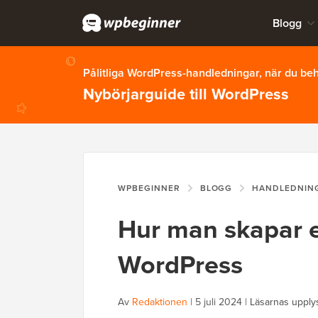
Blogg
Pålitliga WordPress-handledningar, när du b
Nybörjarguide till WordPress
WPBEGINNER
BLOGG
HANDLEDNIN
Hur man skapar e
WordPress
Av
Redaktionen
|
5 juli 2024
|
Läsarnas upply