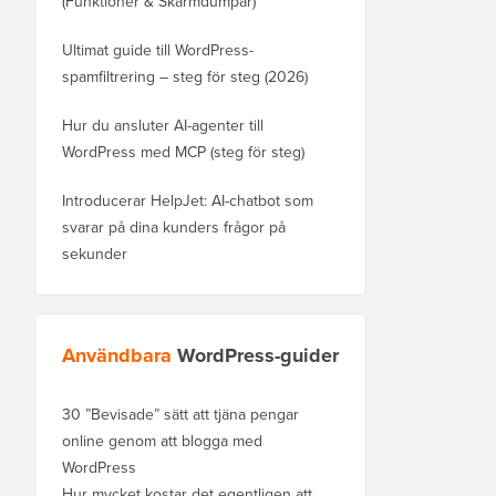
(Funktioner & Skärmdumpar)
Ultimat guide till WordPress-
spamfiltrering – steg för steg (2026)
Hur du ansluter AI-agenter till
WordPress med MCP (steg för steg)
Introducerar HelpJet: AI-chatbot som
svarar på dina kunders frågor på
sekunder
Användbara
WordPress-guider
30 ”Bevisade” sätt att tjäna pengar
online genom att blogga med
WordPress
Hur mycket kostar det egentligen att