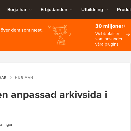
Börja här
Erbjudanden
Utbildning
Produk
30 miljoner+
ehöver dem som mest.
Webbplatser
som använder
våra plugins
GAR
HUR MAN SKAPAR EN ANPASSAD ARKIVSIDA I WORDPRESS
n anpassad arkivsida i
sningar