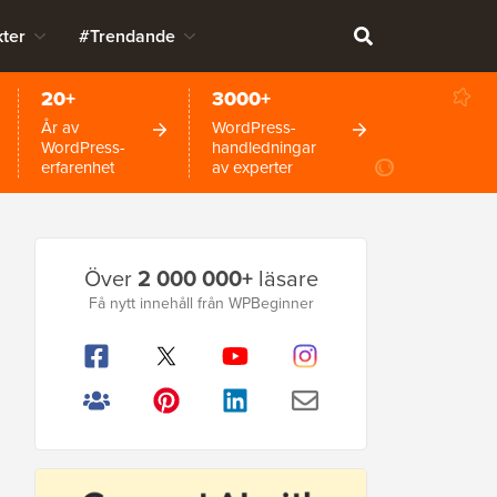
ter
#Trendande
20+
3000+
År av
WordPress-
WordPress-
handledningar
erfarenhet
av experter
Primär
Över
2 000 000+
läsare
sidofält
Få nytt innehåll från WPBeginner