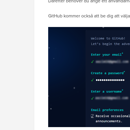
Därefter behöver du ange ett användar
GitHub kommer också att be dig att välja 