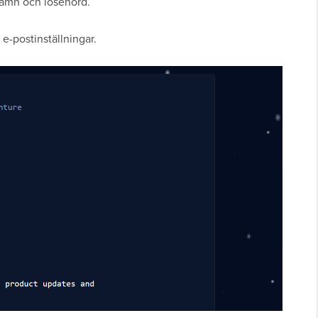
namn och lösenord.
e-postinställningar.