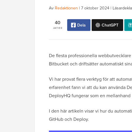
Av
Redaktionen
|
7 oktober 2024
|
Läsardekla
40
Dela
ChatGPT
AKTIER
De flesta professionella webbutvecklare
Bitbucket och driftsätter automatiskt sina
Vi har provat flera verktyg för att automa
erfarenhet fann vi att du kan använda De
DeployHQ fungerar som en mellanhand mel
I den här artikeln visar vi hur du automa
GitHub och Deploy.