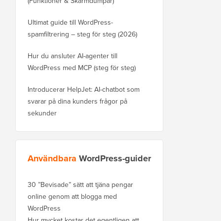
(Funktioner & Skärmdumpar)
Ultimat guide till WordPress-
spamfiltrering – steg för steg (2026)
Hur du ansluter AI-agenter till
WordPress med MCP (steg för steg)
Introducerar HelpJet: AI-chatbot som
svarar på dina kunders frågor på
sekunder
Användbara
WordPress-guider
30 ”Bevisade” sätt att tjäna pengar
online genom att blogga med
WordPress
Hur mycket kostar det egentligen att