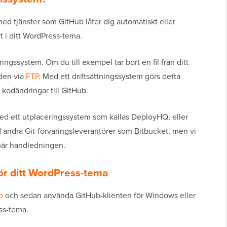
med tjänster som GitHub låter dig automatiskt eller
t i ditt WordPress-tema.
ngssystem. Om du till exempel tar bort en fil från ditt
den via
FTP
. Med ett driftsättningssystem görs detta
 kodändringar till GitHub.
med ett utplaceringssystem som kallas DeployHQ, eller
 andra Git-förvaringsleverantörer som Bitbucket, men vi
 här handledningen.
för ditt WordPress-tema
b
och sedan använda GitHub-klienten för Windows eller
ess-tema.