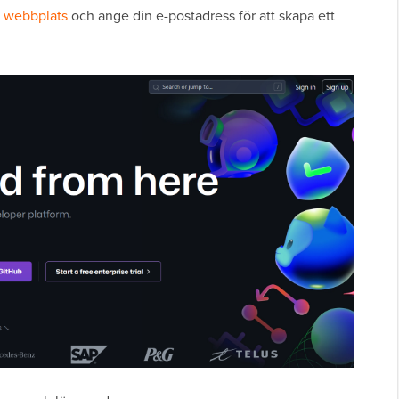
 webbplats
och ange din e-postadress för att skapa ett