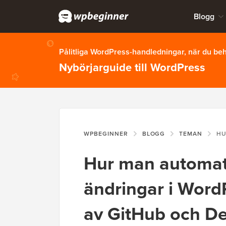
Blogg
Pålitliga WordPress-handledningar, när du b
Nybörjarguide till WordPress
WPBEGINNER
BLOGG
TEMAN
HUR MAN AUTO
Hur man automatis
ändringar i Word
av GitHub och D