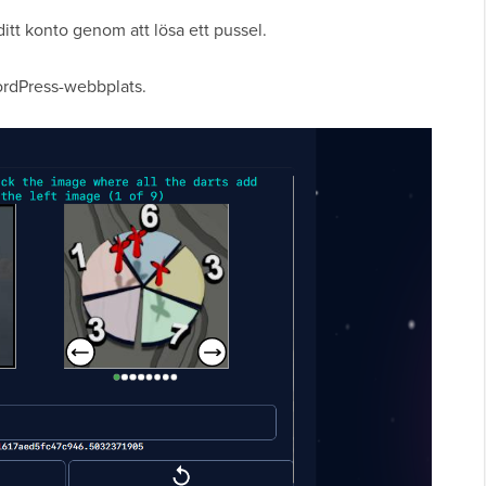
ditt konto genom att lösa ett pussel.
rdPress-webbplats.