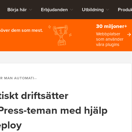
Börja här
Erbjudanden
Utbildning
Produk
30 miljoner+
ehöver dem som mest.
Webbplatser
som använder
våra plugins
MATISKT DRIFTSÄTTER ÄNDRINGAR I WORDPRESS-TEMAN MED HJÄLP AV GITHUB OCH DEPLOY
kt driftsätter
Press-teman med hjälp
eploy