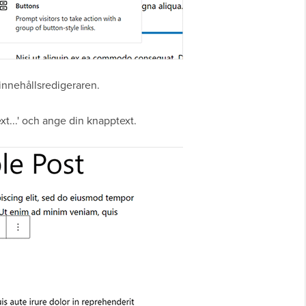
 innehållsredigeraren.
ext...' och ange din knapptext.