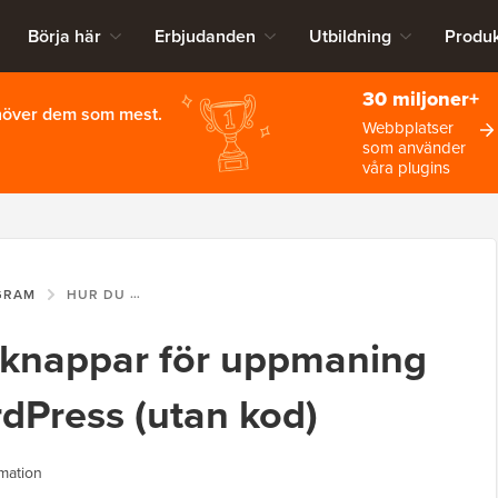
Börja här
Erbjudanden
Utbildning
Produk
30 miljoner+
ehöver dem som mest.
Webbplatser
som använder
våra plugins
GRAM
HUR DU LÄGGER TILL KNAPPAR FÖR UPPMANING TILL HANDLING I WORDPRESS (UTAN KOD)
ll knappar för uppmaning
ordPress (utan kod)
mation