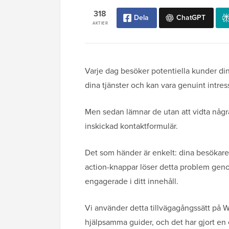
318
Dela
ChatGPT
AKTIER
Varje dag besöker potentiella kunder din 
dina tjänster och kan vara genuint intres
Men sedan lämnar de utan att vidta några
inskickad kontaktformulär.
Det som händer är enkelt: dina besökare v
action-knappar löser detta problem genom
engagerade i ditt innehåll.
Vi använder detta tillvägagångssätt på W
hjälpsamma guider, och det har gjort en 