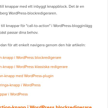
till knappar med ett inbyggt knappblock. Det är en
berg WordPress-blockredigeraren.
a till knappar för "call-to-action" i WordPress-blogginlägg
bäst passar dina behov.
an för att enkelt navigera genom den här artikeln:
ion-knapp i WordPress blockredigerare
ion-knapp i WordPress klassiska redigerare
tion-knapp med WordPress-plugin
t-ringa-knapp i WordPress
appar i WordPress
-action-knapp i WordPress blockredigerare