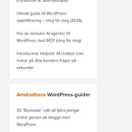
(Funktioner & Skärmdumpar)
Ultimat guide till WordPress-
spamfiltrering – steg för steg (2026)
Hur du ansluter AI-agenter till
WordPress med MCP (steg för steg)
Introducerar HelpJet: AI-chatbot som
svarar på dina kunders frågor på
sekunder
Användbara
WordPress-guider
30 ”Bevisade” sätt att tjäna pengar
Hur du flyttar din blog
online genom att blogga med
WordPress.com till Wo
WordPress
Hur man flyttar WordPre