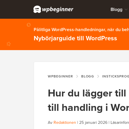
Blogg
Pålitliga WordPress-handledningar, när du b
Nybörjarguide till WordPress
WPBEGINNER
BLOGG
INSTICKSPRO
Hur du lägger ti
till handling i W
Av
Redaktionen
|
25 januari 2026
|
Läsarinfor