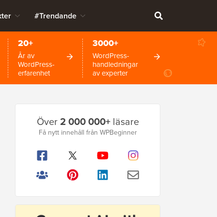
ter
#Trendande
20+
3000+
År av
WordPress-
WordPress-
handledningar
erfarenhet
av experter
Primär
Över
2 000 000+
läsare
sidofält
Få nytt innehåll från WPBeginner