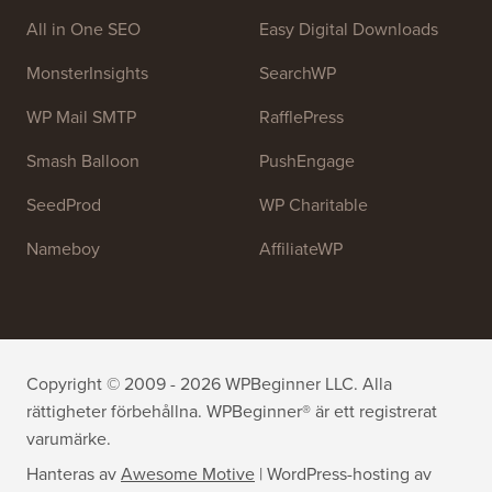
All in One SEO
Easy Digital Downloads
MonsterInsights
SearchWP
WP Mail SMTP
RafflePress
Smash Balloon
PushEngage
SeedProd
WP Charitable
Nameboy
AffiliateWP
Copyright © 2009 - 2026 WPBeginner LLC. Alla
rättigheter förbehållna. WPBeginner® är ett registrerat
varumärke.
Hanteras av
Awesome Motive
|
WordPress-hosting
av