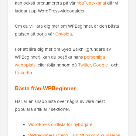
kan också prenumerera på vår
YouTube-kanal
där vi
laddar upp WordPress-videoguider.
Om du vill lära dig mer om WPBeginner, är den bästa
platsen att börja vår
Om-sida
.
För att lära dig mer om Syed Balkhi (grundare av
WPBeginner), kan du besöka hans
personliga
webbplats
, eller följa honom på
Twitter
,
Google+
och
LinkedIn
.
Bästa från WPBeginner
Här är en snabb lista över några av våra mest
populära artiklar / sektioner.
WordPress ordlista för nybörjare
WPBeginners ritning – En titt bakom kulisserna