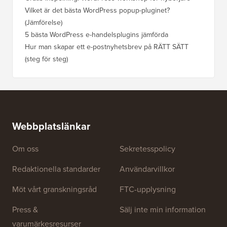
Vilket är det bästa WordPress popup-pluginet?
(Jämförelse)
5 bästa WordPress e-handelsplugins jämförda
Hur man skapar ett e-postnyhetsbrev på RÄTT SÄTT
(steg för steg)
Webbplatslänkar
Om oss
Sekretesspolicy
Redaktionella standarder
Användarvillkor
Möt vårt granskningsråd
FTC-upplysning
Press &
Sälj inte min information
varumärkesresurser