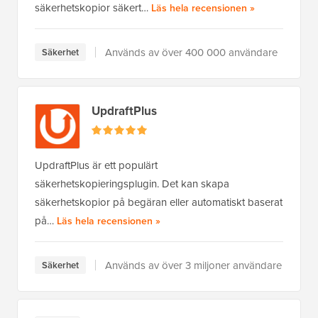
säkerhetskopior säkert…
av BlogVault
Läs hela recensionen
»
Används av över 400 000 användare
Säkerhet
UpdraftPlus
UpdraftPlus är ett populärt
säkerhetskopieringsplugin. Det kan skapa
säkerhetskopior på begäran eller automatiskt baserat
på…
av UpdraftPlus
Läs hela recensionen
»
Används av över 3 miljoner användare
Säkerhet