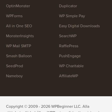
OptinMonster
Duplicator
WPForms
WP Simple Pay
All in One SEO
Easy Digital Downloads
MonsterInsights
SearchWP
WP Mail SMTP
RafflePress
Smash Balloon
PushEngage
SeedProd
WP Charitable
Nameboy
AffiliateWP
Copyright © 2009 - 2026 WPBeginner LLC. Alla