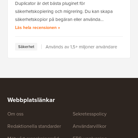
Duplicator är det bästa pluginet för
säkerhetskopiering och migrering. Du kan skapa
säkerhetskopior på begäran eller använda…
av Duplicator
Läs hela recensionen
»
Används av 1,5+ miljoner användare
Säkerhet
Webbplatslänkar
Om oss
Sekretesspolicy
Redaktionella standarder
Användarvillkor