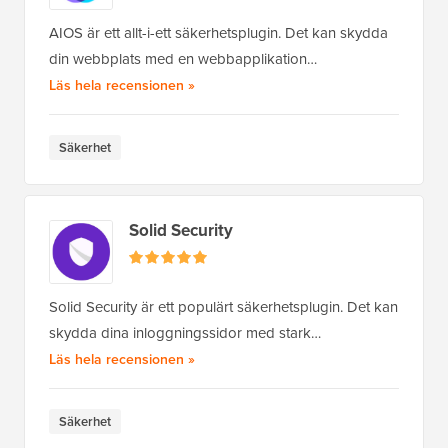
AIOS är ett allt-i-ett säkerhetsplugin. Det kan skydda
din webbplats med en webbapplikation…
av All-In-One Security
Läs hela recensionen
»
Säkerhet
Solid Security
Solid Security är ett populärt säkerhetsplugin. Det kan
skydda dina inloggningssidor med stark…
av Solid Security
Läs hela recensionen
»
Säkerhet