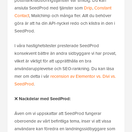
postmarknadsföringstjänster var smidig. Du kan
ansluta SeedProd med tjänster som
Drip
,
Constant
Contact
, Mailchimp och många fler. Allt du behöver
göra är att ha din API-nyckel redo och klistra in den i
SeedProd.
I våra hastighetstester presterade SeedProd
konsekvent bättre än andra sidbyggare vi har provat,
vilket är viktigt för att upprätthålla en bra
användarupplevelse och SEO-rankning. Du kan läsa
mer om detta i vår
recension av Elementor vs. Divi vs.
SeedProd
.
❌
Nackdelar med SeedProd:
Även om vi uppskattar att SeedProd fungerar
oberoende av vårt befintliga tema, inser vi att vissa
användare kan föredra en landningssidbyggare som