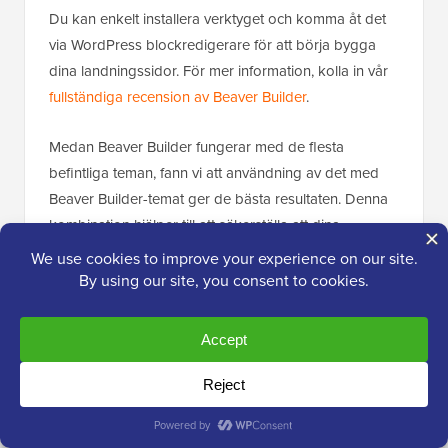
Du kan enkelt installera verktyget och komma åt det
via WordPress blockredigerare för att börja bygga
dina landningssidor. För mer information, kolla in vår
fullständiga recension av Beaver Builder
.
Medan Beaver Builder fungerar med de flesta
befintliga teman, fann vi att användning av det med
Beaver Builder-temat ger de bästa resultaten. Denna
kombination hjälper till att säkerställa att dina
landningssidor passar sömlöst med resten av din
webbplatsdesign.
✅
Fördelar med Beaver Builder:
Vi uppskattar att Beaver Builder erbjuder en
gratis
version
. Detta gör att du kan skapa grundläggande
landningssidor utan att spendera en krona, vilket är