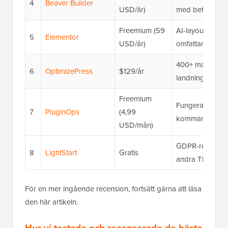
4
Beaver Builder
USD/år)
med befintliga
Freemium (59
AI-layoutgenerat
5
Elementor
USD/år)
omfattande grat
400+ mallar, sä
6
OptimizePress
$129/år
landningssidor
Freemium
Fungerar med bef
7
PluginOps
(4,99
kommande och 
USD/mån)
GDPR-redo, inb
8
LightStart
Gratis
andra ThemeIsl
För en mer ingående recension, fortsätt gärna att läsa
den här artikeln.
Hur vi testade och recenserade de bästa