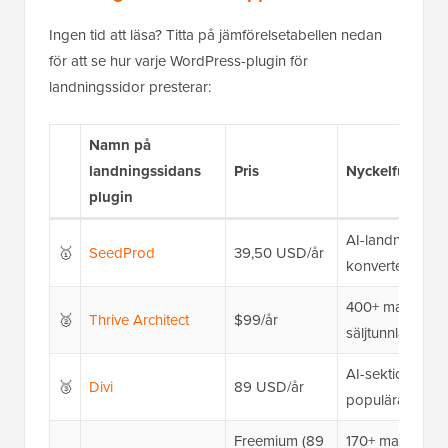
Ingen tid att läsa? Titta på jämförelsetabellen nedan
för att se hur varje WordPress-plugin för
landningssidor presterar:
Namn på
landningssidans
Pris
Nyckelfunktion
plugin
AI-landningssid
🥇
SeedProd
39,50 USD/år
konverteringsb
400+ mallar, dyn
🥈
Thrive Architect
$99/år
säljtunnlar
AI-sektionsgene
🥉
Divi
89 USD/år
populära e-post
Freemium (89
170+ mallar, i