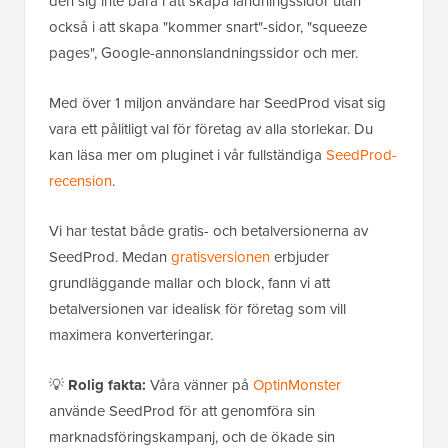
den sig inte bara i att skapa landningssidor utan
också i att skapa "kommer snart"-sidor, "squeeze
pages", Google-annonslandningssidor och mer.
Med över 1 miljon användare har SeedProd visat sig
vara ett pålitligt val för företag av alla storlekar. Du
kan läsa mer om pluginet i vår fullständiga
SeedProd-
recension
.
Vi har testat både gratis- och betalversionerna av
SeedProd. Medan
gratisversionen
erbjuder
grundläggande mallar och block, fann vi att
betalversionen var idealisk för företag som vill
maximera konverteringar.
💡
Rolig fakta:
Våra vänner på
OptinMonster
använde SeedProd för att genomföra sin
marknadsföringskampanj, och de ökade sin