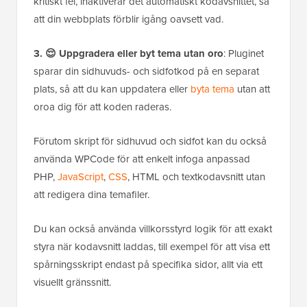
kritiskt fel, inaktiverar det automatiskt kodavsnittet, så
att din webbplats förblir igång oavsett vad.
3. 😌 Uppgradera eller byt tema utan oro
: Pluginet
sparar din sidhuvuds- och sidfotkod på en separat
plats, så att du kan uppdatera eller
byta tema
utan att
oroa dig för att koden raderas.
Förutom skript för sidhuvud och sidfot kan du också
använda WPCode för att enkelt infoga anpassad
PHP,
JavaScript
,
CSS
, HTML och textkodavsnitt utan
att redigera dina temafiler.
Du kan också använda villkorsstyrd logik för att exakt
styra när kodavsnitt laddas, till exempel för att visa ett
spårningsskript endast på specifika sidor, allt via ett
visuellt gränssnitt.