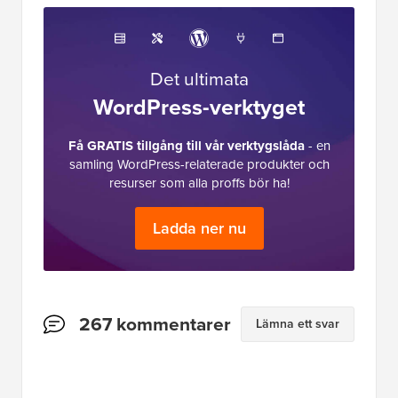
Det ultimata
WordPress-verktyget
Få GRATIS tillgång till vår verktygslåda
- en
samling WordPress-relaterade produkter och
resurser som alla proffs bör ha!
Ladda ner nu
Läsarnas
267 kommentarer
Lämna ett svar
interaktioner