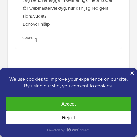
Jag behöver lägga in verifierings-meta-koden
för webmasterverktyg, hur kan jag redigera
sidhuvudet?
Behöver hjälp
Svara
Bamz
30 mars 2017 kl. 18:35
Tack så mycket. Var kan jag klistra in Google
AdSense-koden i detta plugin, header eller
footer?
Svara