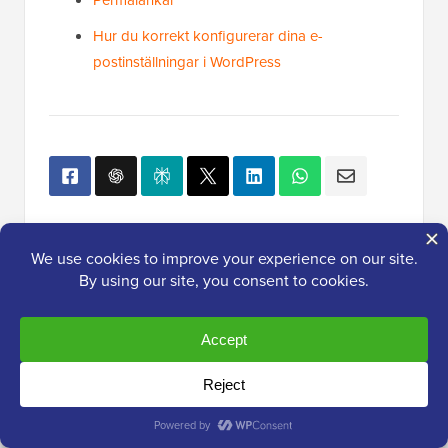
Permalänkar
Hur du korrekt konfigurerar dina e-
postinställningar i WordPress
Populärt på WPBeginner
Just nu!
Hur du åtgärdar felet vid
upprättande av databanslutning i
WordPress
Hur man installerar Google Analytics