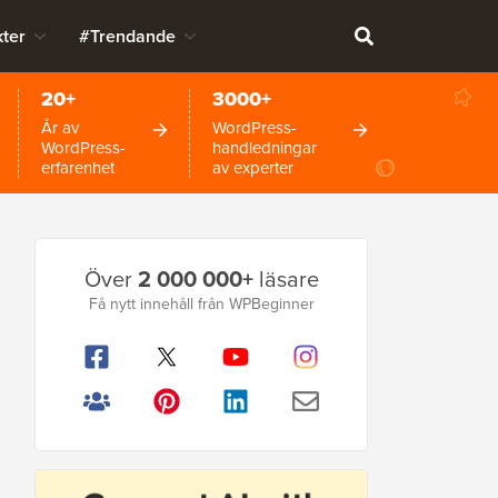
ter
#Trendande
20+
3000+
År av
WordPress-
WordPress-
handledningar
erfarenhet
av experter
Primär
Över
2 000 000+
läsare
sidofält
Få nytt innehåll från WPBeginner