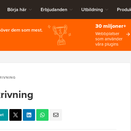
Börja här
Erbjudanden
Utbildning
Produk
30 miljoner+
ehöver dem som mest.
Webbplatser
som använder
våra plugins
RIVNING
rivning
et