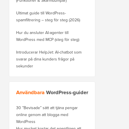
(Funktioner & Skärmdumpar)
Ultimat guide till WordPress-
spamfiltrering – steg för steg (2026)
Hur du ansluter AI-agenter till
WordPress med MCP (steg för steg)
Introducerar HelpJet: AI-chatbot som
svarar på dina kunders frågor på
sekunder
Användbara
WordPress-guider
30 ”Bevisade” sätt att tjäna pengar
online genom att blogga med
WordPress
Hur mycket kostar det egentligen att