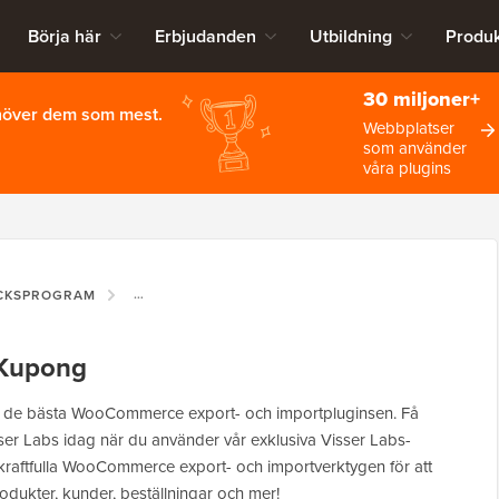
Börja här
Erbjudanden
Utbildning
Produk
30 miljoner+
ehöver dem som mest.
Webbplatser
som använder
våra plugins
ICKSPROGRAM
VISSER LABS KUPONG
 Kupong
r de bästa WooCommerce export- och importpluginsen. Få
r Labs idag när du använder vår exklusiva Visser Labs-
raftfulla WooCommerce export- och importverktygen för att
odukter, kunder, beställningar och mer!