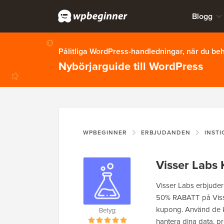
Blogg
Pålitliga WordPress-handledningar, när du b
Nybörjarguide till WordPress
WPBEGINNER
ERBJUDANDEN
INST
Visser Labs
Visser Labs erbjude
50% RABATT på Visse
kupong. Använd de k
Betyg:
hantera dina data, pr