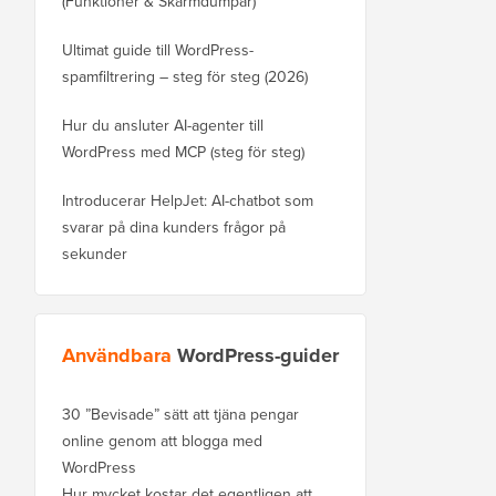
(Funktioner & Skärmdumpar)
Ultimat guide till WordPress-
spamfiltrering – steg för steg (2026)
Hur du ansluter AI-agenter till
WordPress med MCP (steg för steg)
Introducerar HelpJet: AI-chatbot som
svarar på dina kunders frågor på
sekunder
Användbara
WordPress-guider
30 ”Bevisade” sätt att tjäna pengar
online genom att blogga med
WordPress
Hur mycket kostar det egentligen att