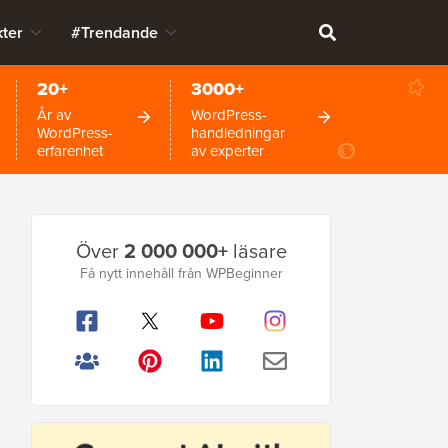
ter
#Trendande
20+
3000+
År av
WordPress-
WordPress-
handledningar
erfarenhet
av experter
Primär
Över
2 000 000+
läsare
sidofält
Få nytt innehåll från WPBeginner