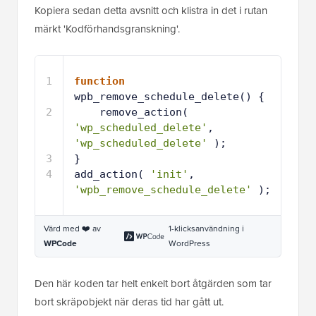
Kopiera sedan detta avsnitt och klistra in det i rutan
märkt 'Kodförhandsgranskning'.
1
function
wpb_remove_schedule_delete() {
2
remove_action( 
'wp_scheduled_delete'
, 
'wp_scheduled_delete'
);
3
}
4
add_action( 
'init'
, 
'wpb_remove_schedule_delete'
);
Värd med ❤️ av
1-klicksanvändning i
WPCode
WordPress
Den här koden tar helt enkelt bort åtgärden som tar
bort skräpobjekt när deras tid har gått ut.