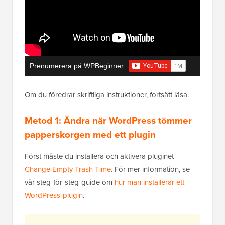
Prenumerera på WPBeginner
Om du föredrar skriftliga instruktioner, fortsätt läsa.
Metod 1: Ändra när WordPress tömmer
papperskorgen med ett plugin
Först måste du installera och aktivera pluginet
Change Empty Trash Time
. För mer information, se
vår steg-för-steg-guide om
hur man installerar ett
WordPress-plugin
.