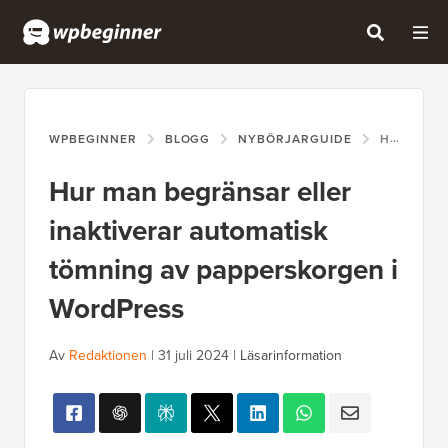
WPBEGINNER
BLOGG
NYBÖRJARGUIDE
HUR MAN BEGRÄNSAR ELLER INAKTIVERAR AUTOMATISK TÖMNING AV PAPPERSKORGEN I WORDPRESS
Hur man begränsar eller
inaktiverar automatisk
tömning av papperskorgen i
WordPress
Av
Redaktionen
|
31 juli 2024
|
Läsarinformation