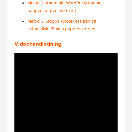
Metod 2: Ändra när WordPress tömmer
papperskorgen med kod
Metod 3: Stoppa WordPress från att
automatiskt tömma papperskorgen
Videohandledning