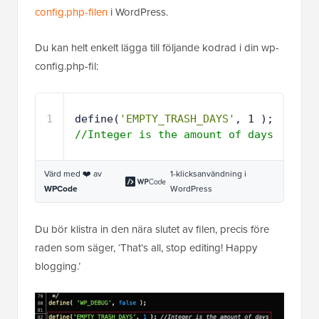
config.php-filen
i WordPress.
Du kan helt enkelt lägga till följande kodrad i din wp-
config.php-fil:
1
define(
'EMPTY_TRASH_DAYS'
, 1 ); 
//Integer is the amount of days
Värd med ❤️ av
1-klicksanvändning i
WPCode
WordPress
Du bör klistra in den nära slutet av filen, precis före
raden som säger, ‘That’s all, stop editing! Happy
blogging.’