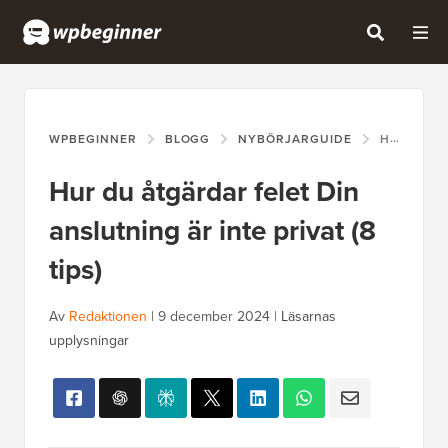
WPBEGINNER
BLOGG
NYBÖRJARGUIDE
HUR DU ÅTGÄRDAR FELET DIN ANSLUTNING ÄR INTE PRIVAT (8 TIPS)
Hur du åtgärdar felet Din
anslutning är inte privat (8
tips)
Av
Redaktionen
|
9 december 2024
|
Läsarnas
upplysningar