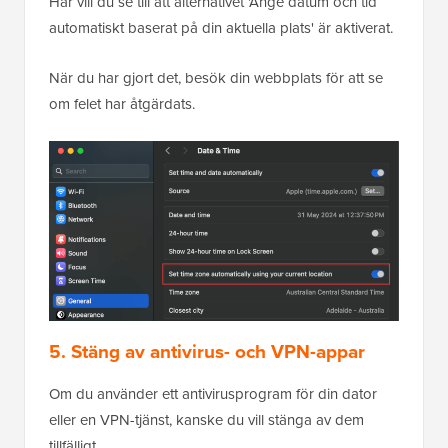
Här vill du se till att alternativet 'Ange datum och tid
automatiskt baserat på din aktuella plats' är aktiverat.
När du har gjort det, besök din webbplats för att se
om felet har åtgärdats.
5. Stäng av antivirus- och VPN-appar
Om du använder ett antivirusprogram för din dator
eller en VPN-tjänst, kanske du vill stänga av dem
tillfälligt.