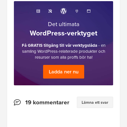
Det ultimata
WordPress-verktyget
Få GRATIS tillgång till vår verktygslåda
- en
samling WordPress-relaterade produkter och
resurser som alla proffs bör ha!
Ladda ner nu
Läsarnas
19 kommentarer
Lämna ett svar
interaktioner