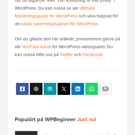
hur du åtgärdar felet ”Din anslutning är inte privat” i
WordPress. Du kan också se vår
ultimata
felsökningsguide för WordPress
och våra toppval för
de
bästa säkerhetspluginen för WordPress
.
Om du gillade den här artikeln, prenumerera gärna på
vår
YouTube-kanal
för WordPress-videoguider. Du
kan också hitta oss på
Twitter
och
Facebook
.
Populärt på WPBeginner
Just nu!