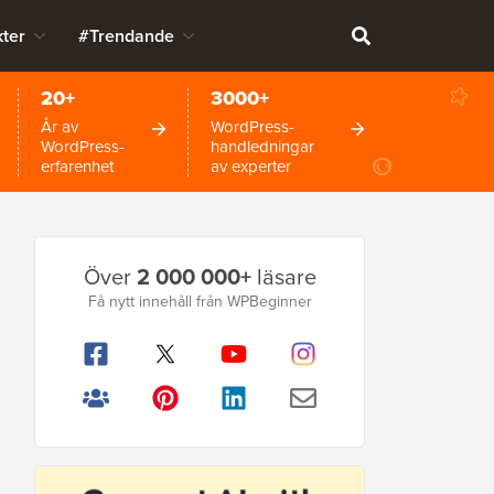
ter
#Trendande
20+
3000+
År av
WordPress-
WordPress-
handledningar
erfarenhet
av experter
Primär
Över
2 000 000+
läsare
sidofält
Få nytt innehåll från WPBeginner