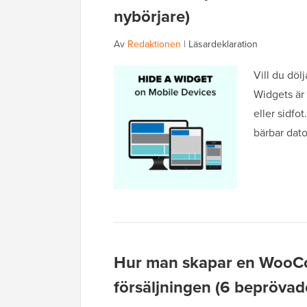
nybörjare)
Av
Redaktionen
|
Läsardeklaration
Vill du döl
Widgets är 
eller sidfo
bärbar dat
Hur man skapar en WooCo
försäljningen (6 bepröva