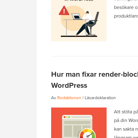
besökare o
produktlans
Hur man fixar render-bloc
WordPress
Av
Redaktionen
|
Läsardeklaration
Att stöta 
på din Wor
kan sakta 
långsam we