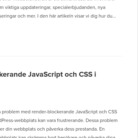
m viktiga uppdateringar, specialerbjudanden, nya
eringar och mer. I den här artikeln visar vi dig hur du…
kerande JavaScript och CSS i
på problem med render-blockerande JavaScript och CSS
dPress-webbplats kan vara frustrerande. Dessa problem
ner din webbplats och påverka dess prestanda. En
bbplats kan skrämma bort besökare och påverka dina