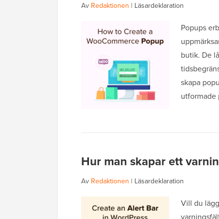
Av
Redaktionen
|
Läsardeklaration
Popups erbj
uppmärksam
butik. De l
tidsbegräns
skapa popup
utformade
Hur man skapar ett varning
Av
Redaktionen
|
Läsardeklaration
Vill du läg
varningsfäl