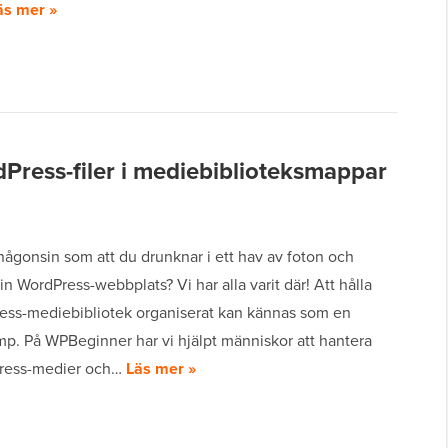
äs mer »
Press-filer i mediebiblioteksmappar
ågonsin som att du drunknar i ett hav av foton och
in WordPress-webbplats? Vi har alla varit där! Att hålla
ress-mediebibliotek organiserat kan kännas som en
mp. På WPBeginner har vi hjälpt människor att hantera
Press-medier och…
Läs mer »