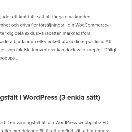
uder ett kraftfullt sätt att fånga dina kunders
het och driva fler försäljningar i din WooCommerce-
åter dig dela exklusiva rabatter, marknadsföra
ade erbjudanden eller enkelt utöka din e-postlista. Att
s som faktiskt konverterar kan dock vara knepigt. Dåligt
 popups…
sfält i WordPress (3 enkla sätt)
ga till en varningsfält till din WordPress-webbplats? Ett
t eller meddelandefält är ett utmärkt sätt att informera