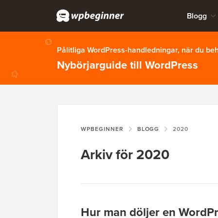
Blogg
Pålitliga WordPress-handledningar, när du b
Nybörjarguide till WordPress
WPBEGINNER
BLOGG
2020
Arkiv för 2020
Hur man döljer en WordPre