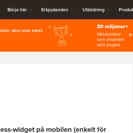
Börja här
Erbjudanden
Utbildning
Produk
30 miljoner+
ehöver dem som mest.
Webbplatser
som använder
våra plugins
ss-widget på mobilen (enkelt för