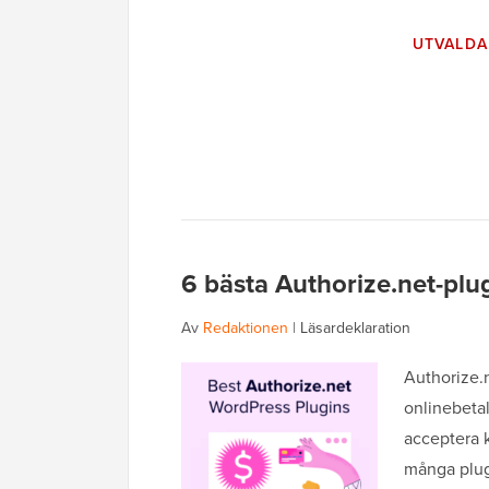
UTVALDA
6 bästa Authorize.net-plug
Av
Redaktionen
|
Läsardeklaration
Authorize.n
onlinebetaln
acceptera 
många plugi