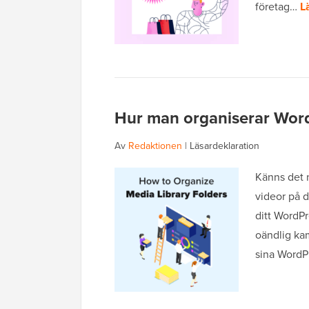
företag…
L
Hur man organiserar Word
Av
Redaktionen
|
Läsardeklaration
Känns det n
videor på d
ditt WordP
oändlig ka
sina Word