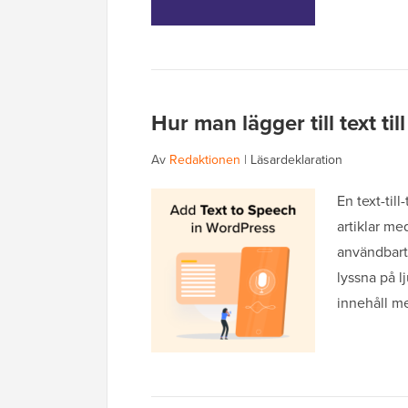
Hur man lägger till text til
Av
Redaktionen
|
Läsardeklaration
En text-till
artiklar med
användbart 
lyssna på l
innehåll m