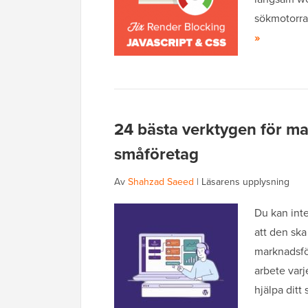
sökmotorra
»
24 bästa verktygen för m
småföretag
Av
Shahzad Saeed
|
Läsarens upplysning
Du kan inte
att den ska
marknadsfö
arbete varj
hjälpa ditt 