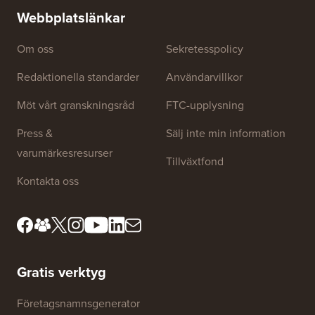
utan dri
Webbplatslänkar
Om oss
Sekretesspolicy
Redaktionella standarder
Användarvillkor
Möt vårt granskningsråd
FTC-upplysning
Press &
Sälj inte min information
varumärkesresurser
Tillväxtfond
Kontakta oss