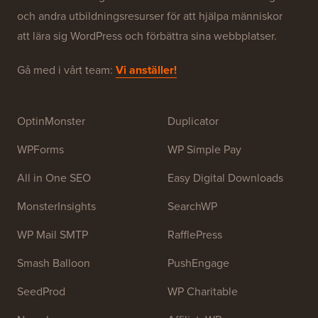
Om WPBeginner®
WPBeginner är en gratis WordPress-resurswebbplats
för nybörjare. WPBeginner grundades i juli 2009 av
Syed Balkhi
. Huvudsyftet med denna webbplats är att
tillhandahålla högkvalitativa WordPress-handledningar
och andra utbildningsresurser för att hjälpa människor
att lära sig WordPress och förbättra sina webbplatser.
Gå med i vårt team:
Vi anställer!
OptinMonster
Duplicator
WPForms
WP Simple Pay