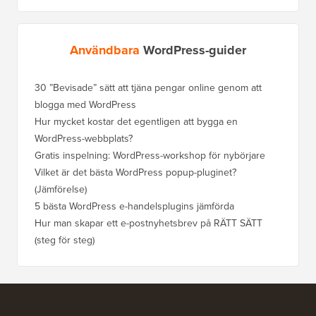
Användbara
WordPress-guider
30 ”Bevisade” sätt att tjäna pengar online genom att
Hur du f
blogga med WordPress
WordPre
Hur mycket kostar det egentligen att bygga en
Hur man
WordPress-webbplats?
att förl
Gratis inspelning: WordPress-workshop för nybörjare
Hur du b
ranknin
Vilket är det bästa WordPress popup-pluginet?
(Jämförelse)
Så här b
steg)
5 bästa WordPress e-handelsplugins jämförda
Hur man
Hur man skapar ett e-postnyhetsbrev på RÄTT SÄTT
(steg för steg)
Hur man 