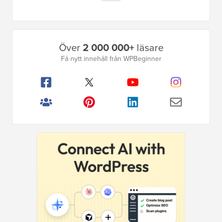
sida
Primär
Över
2 000 000+
läsare
sidofält
Få nytt innehåll från WPBeginner