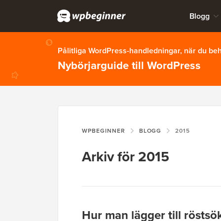
Blogg
Pålitliga WordPress-handledningar, när du b
Nybörjarguide till WordPress
WPBEGINNER
BLOGG
2015
Arkiv för 2015
Hur man lägger till röstsö