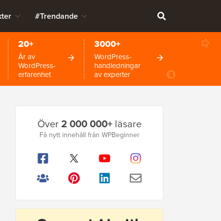
ter
#Trendande
20+
3000+
År av
WordPress-
WordPress-
handledningar
erfarenhet
av experter
Primär
Över
2 000 000+
läsare
sidofält
Få nytt innehåll från WPBeginner