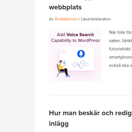
webbplats
Av
Redaktionen
|
Läsardeklaration
När folk fö
saker, tänk
futuristiskt
smartphones
också ska s
Hur man beskär och redige
inlägg