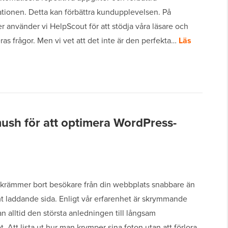
ionen. Detta kan förbättra kundupplevelsen. På
 använder vi HelpScout för att stödja våra läsare och
ras frågor. Men vi vet att det inte är den perfekta…
Läs
sh för att optimera WordPress-
skrämmer bort besökare från din webbplats snabbare än
t laddande sida. Enligt vår erfarenhet är skrymmande
an alltid den största anledningen till långsam
t. Att lista ut hur man krymper sina foton utan att förlora