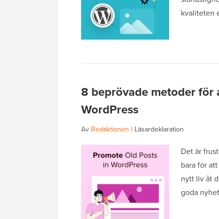
kvaliteten 
8 beprövade metoder för a
WordPress
Av
Redaktionen
|
Läsardeklaration
Det är frust
bara för at
nytt liv åt
goda nyhet