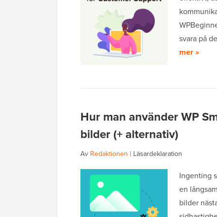
kommunikat
WPBeginner
svara på de
mer »
Hur man använder WP Smu
bilder (+ alternativ)
Av
Redaktionen
|
Läsardeklaration
Ingenting 
en långsam
bilder näst
sidhastighe