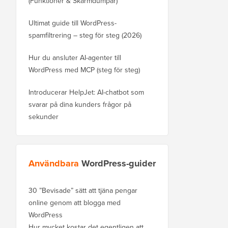
(Funktioner & Skärmdumpar)
Ultimat guide till WordPress-
spamfiltrering – steg för steg (2026)
Hur du ansluter AI-agenter till
WordPress med MCP (steg för steg)
Introducerar HelpJet: AI-chatbot som
svarar på dina kunders frågor på
sekunder
Användbara
WordPress-guider
30 ”Bevisade” sätt att tjäna pengar
online genom att blogga med
WordPress
Hur mycket kostar det egentligen att