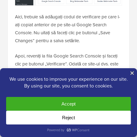
Aici, trebuie să adăugați codul de verificare pe care l-
ați copiat anterior de pe site-ul Google Search
Console. Nu uitați să faceți clic pe butonul „Save
Changes” pentru a salva setările.
Apoi, reveniți la fila Google Search Console și faceți
clic pe butonul „Verificare”. Odată ce site-ul dvs. este
verificat, Google va începe să afișeze rapoartele din
Search Console.
De asemenea, trebuie să vă asigurați că atât versiunile
https, cât și cele http sunt adăugate în Search
Console.
Acest lucru îi spune Google că doriți ca versiunea
https a site-ului dvs. web să fie tratată ca versiunea