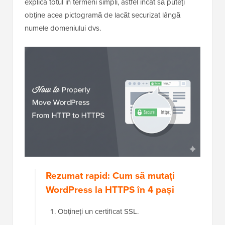
explica totul în termeni simpli, astfel încât să puteți
obține acea pictogramă de lacăt securizat lângă
numele domeniului dvs.
Rezumat rapid: Cum să mutați
WordPress la HTTPS în 4 pași
Obțineți un certificat SSL.