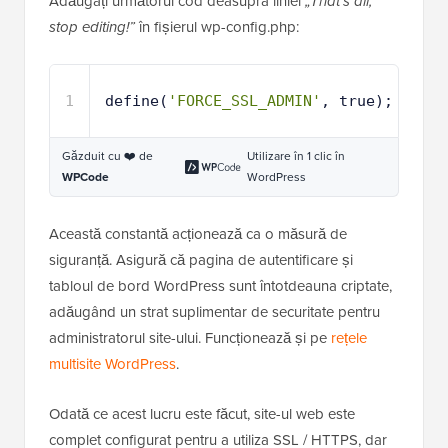
Adăugați următorul cod deasupra liniei
„That’s all,
stop editing!”
în fișierul wp-config.php:
1
define(
'FORCE_SSL_ADMIN'
, true);
Găzduit cu ❤️ de
Utilizare în 1 clic în
WPCode
WordPress
Această constantă acționează ca o măsură de
siguranță. Asigură că pagina de autentificare și
tabloul de bord WordPress sunt întotdeauna criptate,
adăugând un strat suplimentar de securitate pentru
administratorul site-ului. Funcționează și pe
rețele
multisite WordPress
.
Odată ce acest lucru este făcut, site-ul web este
complet configurat pentru a utiliza SSL / HTTPS, dar