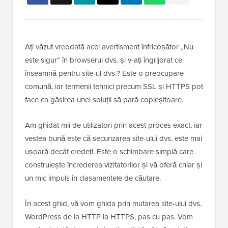
Ați văzut vreodată acel avertisment înfricoșător „Nu
este sigur” în browserul dvs. și v-ați îngrijorat ce
înseamnă pentru site-ul dvs.? Este o preocupare
comună, iar termenii tehnici precum SSL și HTTPS pot
face ca găsirea unei soluții să pară copleșitoare.
Am ghidat mii de utilizatori prin acest proces exact, iar
vestea bună este că securizarea site-ului dvs. este mai
ușoară decât credeți. Este o schimbare simplă care
construiește încrederea vizitatorilor și vă oferă chiar și
un mic impuls în clasamentele de căutare.
În acest ghid, vă vom ghida prin mutarea site-ului dvs.
WordPress de la HTTP la HTTPS, pas cu pas. Vom