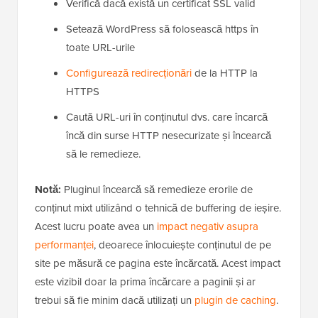
Verifică dacă există un certificat SSL valid
Setează WordPress să folosească https în
toate URL-urile
Configurează redirecționări
de la HTTP la
HTTPS
Caută URL-uri în conținutul dvs. care încarcă
încă din surse HTTP nesecurizate și încearcă
să le remedieze.
Notă:
Pluginul încearcă să remedieze erorile de
conținut mixt utilizând o tehnică de buffering de ieșire.
Acest lucru poate avea un
impact negativ asupra
performanței
, deoarece înlocuiește conținutul de pe
site pe măsură ce pagina este încărcată. Acest impact
este vizibil doar la prima încărcare a paginii și ar
trebui să fie minim dacă utilizați un
plugin de caching
.