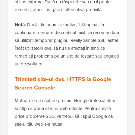
și l-aș informa. Dacă nu răspunde sau nu îl poate
remedia, atunci aș găsi o alternativă potrivită.
Notă:
Dacă, din anumite motive, întâmpinați în
continuare o eroare de conținut mixt, vă recomandăm
să utilizați temporar pluginul Really Simple SSL, astfel
încât utilizatorii dvs. să nu fie afectați în timp ce
remediați problema pe un site de testare sau angajați
un dezvoltator.
Trimiteți site-ul dvs. HTTPS la Google
Search Console
Motoarele de căutare precum Google tratează https
și http ca două site-uri web diferite. Pentru a evita
orice probleme SEO, va trebui să-i spui Google că
site-ul tău web s-a mutat.