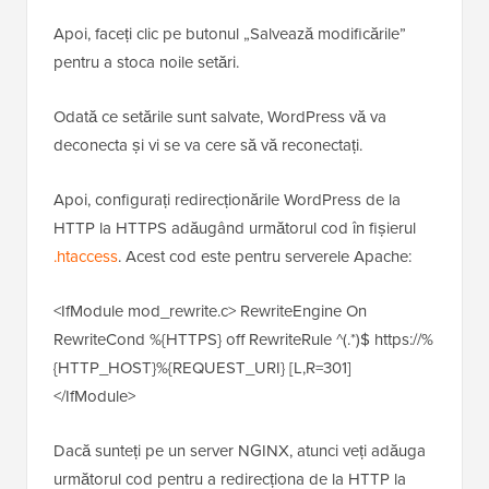
Apoi, faceți clic pe butonul „Salvează modificările”
pentru a stoca noile setări.
Odată ce setările sunt salvate, WordPress vă va
deconecta și vi se va cere să vă reconectați.
Apoi, configurați redirecționările WordPress de la
HTTP la HTTPS adăugând următorul cod în fișierul
.htaccess
. Acest cod este pentru serverele Apache:
<IfModule mod_rewrite.c> RewriteEngine On
RewriteCond %{HTTPS} off RewriteRule ^(.*)$ https://%
{HTTP_HOST}%{REQUEST_URI} [L,R=301]
</IfModule>
Dacă sunteți pe un server NGINX, atunci veți adăuga
următorul cod pentru a redirecționa de la HTTP la