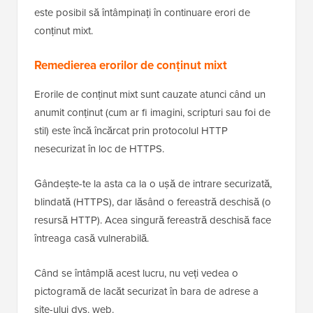
este posibil să întâmpinați în continuare erori de
conținut mixt.
Remedierea erorilor de conținut mixt
Erorile de conținut mixt sunt cauzate atunci când un
anumit conținut (cum ar fi imagini, scripturi sau foi de
stil) este încă încărcat prin protocolul HTTP
nesecurizat în loc de HTTPS.
Gândește-te la asta ca la o ușă de intrare securizată,
blindată (HTTPS), dar lăsând o fereastră deschisă (o
resursă HTTP). Acea singură fereastră deschisă face
întreaga casă vulnerabilă.
Când se întâmplă acest lucru, nu veți vedea o
pictogramă de lacăt securizat în bara de adrese a
site-ului dvs. web.