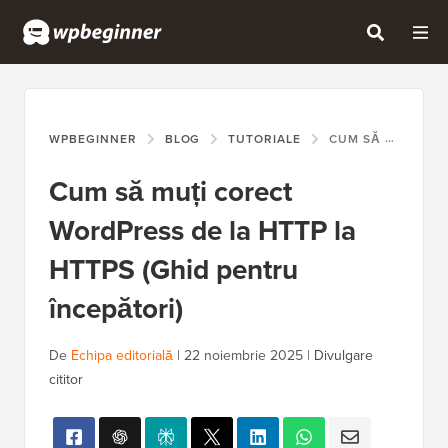
WPBEGINNER
BLOG
TUTORIALE
CUM SĂ MUȚI CORECT WORDPRESS DE LA HTTP LA HTTPS (GHID PENTRU ÎNCEPĂTORI)
Cum să muți corect
WordPress de la HTTP la
HTTPS (Ghid pentru
începători)
De
Echipa editorială
|
22 noiembrie 2025
|
Divulgare
cititor