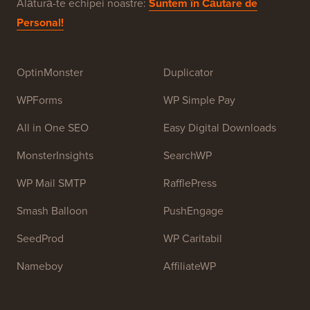
Alătură-te echipei noastre:
Suntem în Căutare de
Personal!
OptinMonster
Duplicator
WPForms
WP Simple Pay
All in One SEO
Easy Digital Downloads
MonsterInsights
SearchWP
WP Mail SMTP
RafflePress
Smash Balloon
PushEngage
SeedProd
WP Caritabil
Nameboy
AffiliateWP