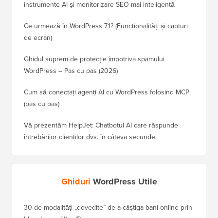
instrumente AI și monitorizare SEO mai inteligentă
Ce urmează în WordPress 7.1? (Funcționalități și capturi
de ecran)
Ghidul suprem de protecție împotriva spamului
WordPress – Pas cu pas (2026)
Cum să conectați agenți AI cu WordPress folosind MCP
(pas cu pas)
Vă prezentăm HelpJet: Chatbotul AI care răspunde
întrebărilor clienților dvs. în câteva secunde
Ghiduri
WordPress Utile
30 de modalități „dovedite” de a câștiga bani online prin