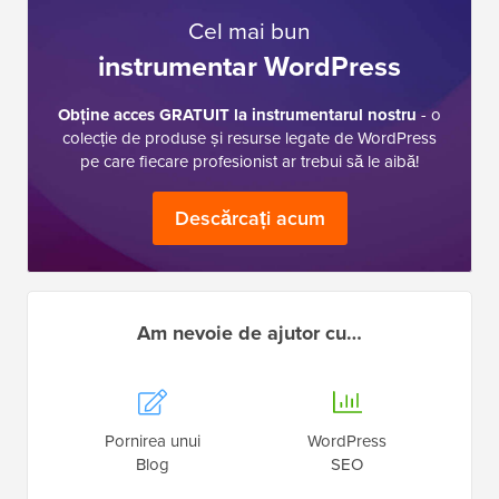
Cel mai bun
instrumentar WordPress
Obține acces GRATUIT la instrumentarul nostru
- o
colecție de produse și resurse legate de WordPress
pe care fiecare profesionist ar trebui să le aibă!
Descărcați acum
Am nevoie de ajutor cu…
Pornirea unui
WordPress
Blog
SEO