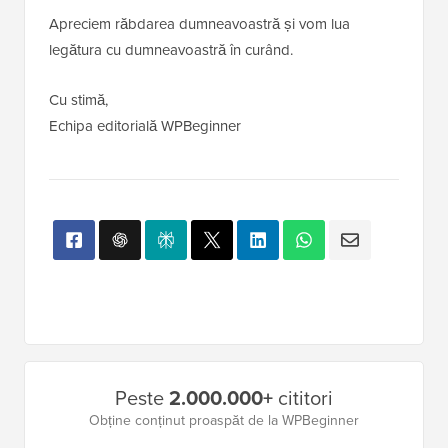
Apreciem răbdarea dumneavoastră și vom lua
legătura cu dumneavoastră în curând.
Cu stimă,
Echipa editorială WPBeginner
Bara
Peste
2.000.000+
cititori
laterală
Obține conținut proaspăt de la WPBeginner
principală