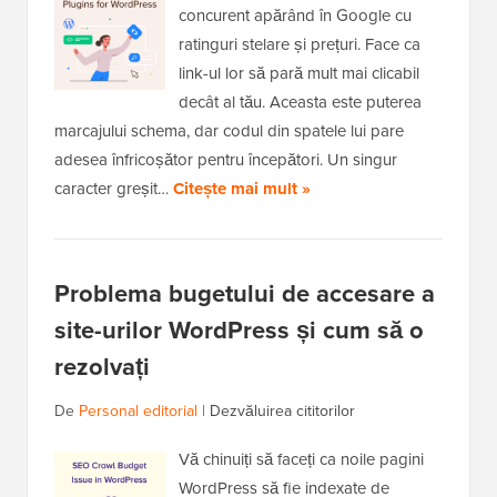
concurent apărând în Google cu
ratinguri stelare și prețuri. Face ca
link-ul lor să pară mult mai clicabil
decât al tău. Aceasta este puterea
marcajului schema, dar codul din spatele lui pare
adesea înfricoșător pentru începători. Un singur
caracter greșit…
Citește mai mult »
Problema bugetului de accesare a
site-urilor WordPress și cum să o
rezolvați
De
Personal editorial
|
Dezvăluirea cititorilor
Vă chinuiți să faceți ca noile pagini
WordPress să fie indexate de