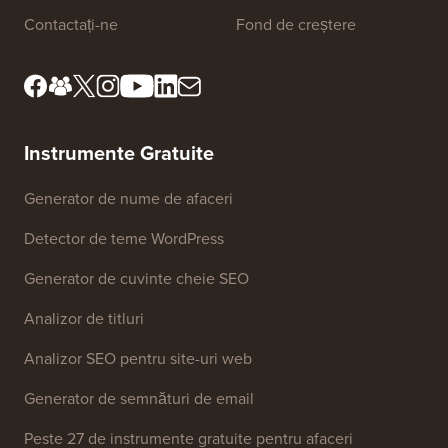
confidențialitate
Standarde editoriale
Termeni și condiții
Cunoaște consiliul nostru
de revizuire
Dezvăluire FTC
Presă & Resurse de brand
Nu vinde informațiile mele
Contactați-ne
Fond de creștere
Instrumente Gratuite
Generator de nume de afaceri
Detector de teme WordPress
Generator de cuvinte cheie SEO