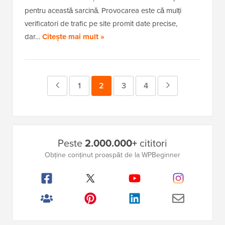
pentru această sarcină. Provocarea este că mulți
verificatori de trafic pe site promit date precise,
dar…
Citește mai mult »
Pagina
Pagina
1
Pagina
2
Pagina
3
Pagina
4
Pagina
anterioară
Următoare
Bara
Peste
2.000.000+
cititori
laterală
Obține conținut proaspăt de la WPBeginner
principală