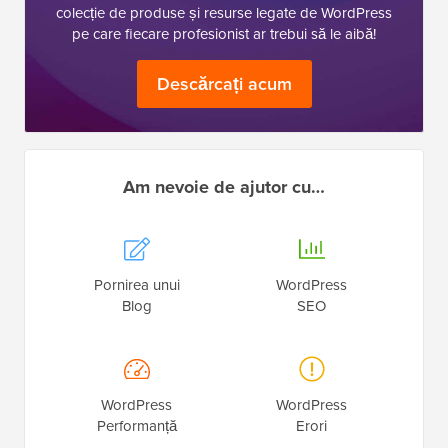
colecție de produse și resurse legate de WordPress
pe care fiecare profesionist ar trebui să le aibă!
Descărcați acum
Am nevoie de ajutor cu…
Pornirea unui
WordPress
Blog
SEO
WordPress
WordPress
Performanță
Erori