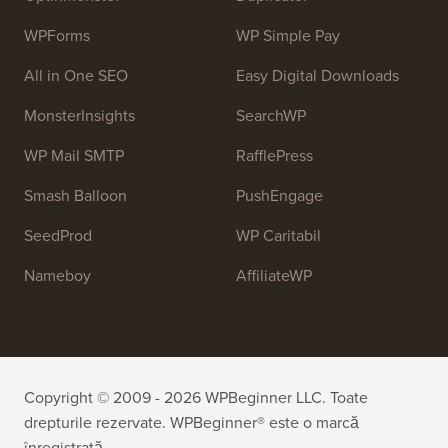
web.
Alătură-te echipei noastre:
Suntem în Căutare de
Personal!
OptinMonster
Duplicator
WPForms
WP Simple Pay
All in One SEO
Easy Digital Downloads
MonsterInsights
SearchWP
WP Mail SMTP
RafflePress
Smash Balloon
PushEngage
SeedProd
WP Caritabil