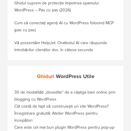
Ghidul suprem de protecție împotriva spamului
WordPress – Pas cu pas (2026)
Cum să conectați agenți AI cu WordPress folosind MCP
(pas cu pas)
Vă prezentăm HelpJet: Chatbotul AI care răspunde
întrebărilor clienților dvs. în câteva secunde
Ghiduri
WordPress Utile
30 de modalități „dovedite” de a câștiga bani online prin
Cum să-
blogging cu WordPress
WordPre
Cât costă de fapt să construiești un site WordPress?
Cum să 
a pierd
Înregistrare gratuită: Atelier WordPress pentru