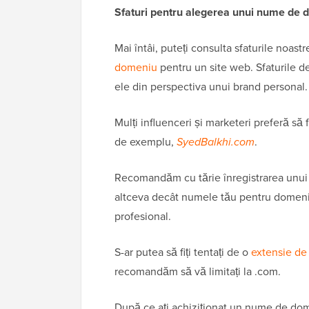
Sfaturi pentru alegerea unui nume de d
Mai întâi, puteți consulta sfaturile noas
domeniu
pentru un site web. Sfaturile de
ele din perspectiva unui brand personal.
Mulți influenceri și marketeri preferă 
de exemplu,
SyedBalkhi.com
.
Recomandăm cu tărie înregistrarea unui
altceva decât numele tău pentru domeniu
profesional.
S-ar putea să fiți tentați de o
extensie de
recomandăm să vă limitați la .com.
După ce ați achiziționat un nume de dom