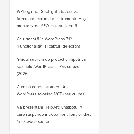
WPBeginner Spotlight 26: Analiză
formulare, mai multe instrumente AI și
monitorizare SEO mai inteligentă
Ce urmează în WordPress 7.1?
(Funcționalități și capturi de ecran)
Ghidul suprem de protecție împotriva
spamului WordPress – Pas cu pas
(2026)
Cum să conectați agenți AI cu
WordPress folosind MCP (pas cu pas)
Vă prezentăm HelpJet: Chatbotul AI
care răspunde întrebărilor clienților dvs.
în câteva secunde