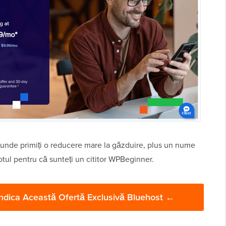
 unde primiți o reducere mare la găzduire, plus un nume
totul pentru că sunteți un cititor WPBeginner.
endica Această Ofertă Exclusivă Bluehost ←