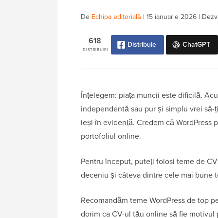
De
Echipa editorială
|
15 ianuarie 2026
|
Dezvă
618
Distribuie
ChatGPT
DISTRIBUIRI
Înțelegem: piața muncii este dificilă. Ac
independentă sau pur și simplu vrei să-ți 
ieși în evidență. Credem că WordPress po
portofoliul online.
Pentru început, puteți folosi teme de C
deceniu și câteva dintre cele mai bune 
Recomandăm teme WordPress de top pent
dorim ca CV-ul tău online să fie motivul p