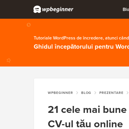
Bl
Tutoriale WordPress de încredere, atunci când
Ghidul începătorului pentru Wor
WPBEGINNER
BLOG
PREZENTARE
21 cele mai bune
CV-ul tău online