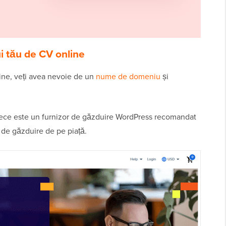
ui tău de CV online
line, veți avea nevoie de un
nume de domeniu
și
rece este un furnizor de găzduire WordPress recomandat
i de găzduire de pe piață.