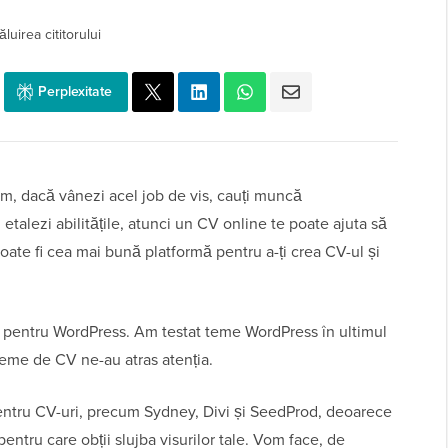
luirea cititorului
Perplexitate
um, dacă vânezi acel job de vis, cauți muncă
etalezi abilitățile, atunci un CV online te poate ajuta să
ate fi cea mai bună platformă pentru a-ți crea CV-ul și
V pentru WordPress. Am testat teme WordPress în ultimul
teme de CV ne-au atras atenția.
ru CV-uri, precum Sydney, Divi și SeedProd, deoarece
entru care obții slujba visurilor tale. Vom face, de