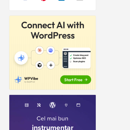
Cel mai bun
instrumentar