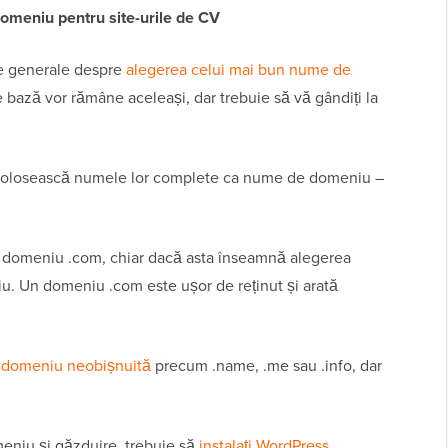
omeniu pentru site-urile de CV
tre generale despre
alegerea celui mai bun nume de
 bază vor rămâne aceleași, dar trebuie să vă gândiți la
să folosească numele lor complete ca nume de domeniu –
 domeniu .com, chiar dacă asta înseamnă alegerea
. Un domeniu .com este ușor de reținut și arată
 domeniu neobișnuită
precum .name, .me sau .info, dar
eniu și găzduire, trebuie să
instalați WordPress
.