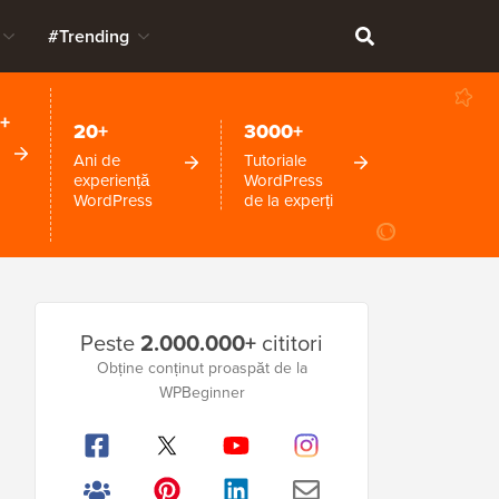
#Trending
+
20+
3000+
Ani de
Tutoriale
experiență
WordPress
WordPress
de la experți
Bara
Peste
2.000.000+
cititori
laterală
Obține conținut proaspăt de la
WPBeginner
principală