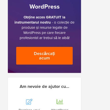
WordPress
Obține acces GRATUIT la
instrumentarul nostru
- o colecție de
produse și resurse legate de
WordPress pe care fiecare
profesionist ar trebui să le aibă!
Descărcați
acum
Am nevoie de ajutor cu…