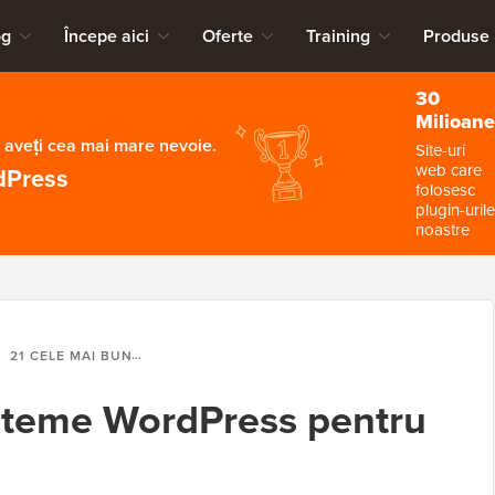
og
Începe aici
Oferte
Training
Produse
30
Milioane
 aveți cea mai mare nevoie.
Site-uri
web care
dPress
folosesc
plugin-urile
noastre
21 CELE MAI BUNE TEME WORDPRESS PENTRU CV-UL TĂU ONLINE
 teme WordPress pentru