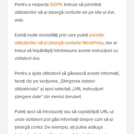
Pentru a respecta
GDPR
, trebuie să permiteți
utilizatorilor să-și șteargă conturile de pe site-ul dvs.
web.
Există multe modalități prin care puteți
permite
utilizatorilor să-și șteargă conturile WordPress
, dar ar
trebui să împărtășiți întotdeauna aceste instrucțiuni cu
vizitatorii dvs.
Pentru a ajuta utilizatorii să găsească aceste informații,
faceți clic pe secțiunea „Ștergerea datelor
utilizatorului” și apoi selectați „URL instrucțiuni
ștergere date” din meniul derulant.
Puteți apoi să introduceți sau să copiați/lipiți URL-ul
unde vizitatorii pot găsi informații despre cum să-și
șteargă contul. De exemplu, ați putea adăuga