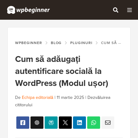
WPBEGINNER
BLOG
PLUGINURI
CUM SĂ ADĂUGAȚI AUTENTIFICARE SOCIALĂ LA WORDPRESS (MODUL UȘOR)
Cum să adăugați
autentificare socială la
WordPress (Modul ușor)
De
Echipa editorială
|
11 martie 2025
|
Dezvăluirea
cititorului