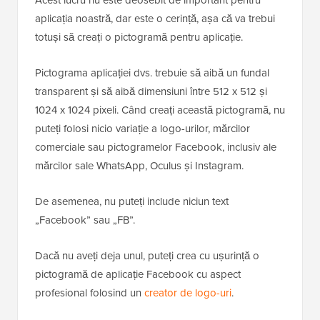
Acest lucru nu este deosebit de important pentru
aplicația noastră, dar este o cerință, așa că va trebui
totuși să creați o pictogramă pentru aplicație.
Pictograma aplicației dvs. trebuie să aibă un fundal
transparent și să aibă dimensiuni între 512 x 512 și
1024 x 1024 pixeli. Când creați această pictogramă, nu
puteți folosi nicio variație a logo-urilor, mărcilor
comerciale sau pictogramelor Facebook, inclusiv ale
mărcilor sale WhatsApp, Oculus și Instagram.
De asemenea, nu puteți include niciun text
„Facebook” sau „FB”.
Dacă nu aveți deja unul, puteți crea cu ușurință o
pictogramă de aplicație Facebook cu aspect
profesional folosind un
creator de logo-uri
.