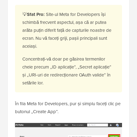
💡
Sfat Pro:
Site-ul Meta for Developers își
schimbă frecvent aspectul, așa că ar putea
arăta puțin diferit față de capturile noastre de
ecran. Nu vă faceți griji, pașii principali sunt
aceiași.
Concentrați-vă doar pe găsirea termenilor
cheie precum „ID aplicație”, „Secret aplicație”
și „URI-uri de redirecționare OAuth valide” în
setările lor.
În fila Meta for Developers, pur și simplu faceți clic pe
butonul „Create App”.