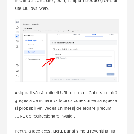
În câmpul „URL site”, pur și simplu introduceți URL-ul
site-ului dvs. web.
Asigurați-vă că obțineți URL-ul corect. Chiar și o mică
greșeală de scriere va face ca conexiunea să eșueze
și probabil veți vedea un mesaj de eroare precum
„URL de redirecționare invalid”.
Pentru a face acest lucru, pur și simplu reveniți la fila