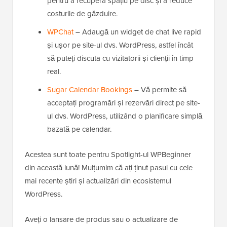
pentru a recupera spațiu pe disc și a reduce
costurile de găzduire.
WPChat
– Adaugă un widget de chat live rapid
și ușor pe site-ul dvs. WordPress, astfel încât
să puteți discuta cu vizitatorii și clienții în timp
real.
Sugar Calendar Bookings
– Vă permite să
acceptați programări și rezervări direct pe site-
ul dvs. WordPress, utilizând o planificare simplă
bazată pe calendar.
Acestea sunt toate pentru Spotlight-ul WPBeginner
din această lună! Mulțumim că ați ținut pasul cu cele
mai recente știri și actualizări din ecosistemul
WordPress.
Aveți o lansare de produs sau o actualizare de