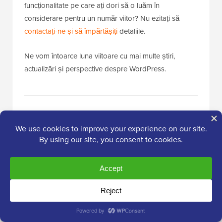
funcționalitate pe care ați dori să o luăm în
considerare pentru un număr viitor? Nu ezitați să
contactați-ne și să împărtășiți
detaliile.
Ne vom întoarce luna viitoare cu mai multe știri,
actualizări și perspective despre WordPress.
Popular pe WPBeginner
Acum!
Dezvăluit: De ce construirea unei
liste de e-mailuri este atât de