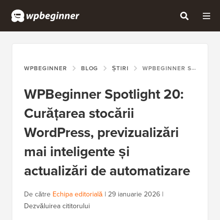
WPBEGINNER
BLOG
ȘTIRI
WPBEGINNER SPOTLIGHT 20: CURĂȚAREA STOCĂRII WORDPRESS, PREVIZUALIZĂRI MAI INTELIGENTE ȘI ACTUALIZĂRI DE AUTOMATIZARE
WPBeginner Spotlight 20:
Curățarea stocării
WordPress, previzualizări
mai inteligente și
actualizări de automatizare
De către
Echipa editorială
|
29 ianuarie 2026
|
Dezvăluirea cititorului