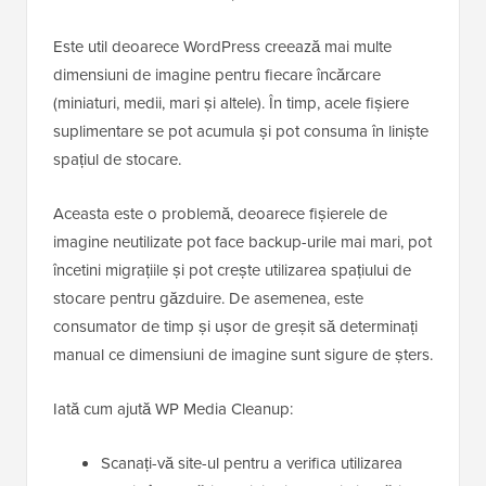
Este util deoarece WordPress creează mai multe
dimensiuni de imagine pentru fiecare încărcare
(miniaturi, medii, mari și altele). În timp, acele fișiere
suplimentare se pot acumula și pot consuma în liniște
spațiul de stocare.
Aceasta este o problemă, deoarece fișierele de
imagine neutilizate pot face backup-urile mai mari, pot
încetini migrațiile și pot crește utilizarea spațiului de
stocare pentru găzduire. De asemenea, este
consumator de timp și ușor de greșit să determinați
manual ce dimensiuni de imagine sunt sigure de șters.
Iată cum ajută WP Media Cleanup:
Scanați-vă site-ul pentru a verifica utilizarea