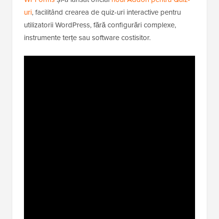
uri
, facilitând crearea de quiz-uri interactive pentru
utilizatorii WordPress, fără configurări complexe,
instrumente terțe sau software costisitor.