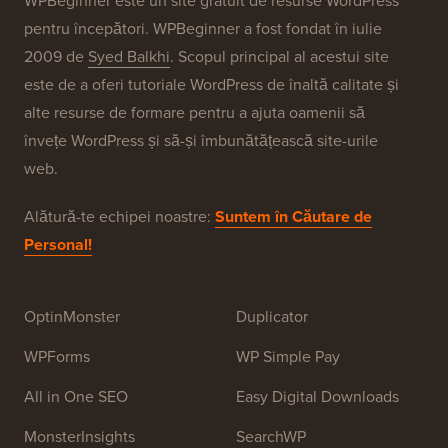
WPBeginner este un site gratuit de resurse WordPress
pentru începători. WPBeginner a fost fondat în iulie
2009 de
Syed Balkhi
. Scopul principal al acestui site
este de a oferi tutoriale WordPress de înaltă calitate și
alte resurse de formare pentru a ajuta oamenii să
învețe WordPress și să-și îmbunătățească site-urile
web.
Alătură-te echipei noastre:
Suntem în Căutare de
Personal!
OptinMonster
Duplicator
WPForms
WP Simple Pay
All in One SEO
Easy Digital Downloads
MonsterInsights
SearchWP