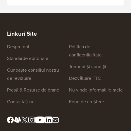
Linkuri Site
Despre noi
Politica de
confidențialitate
Standarde editoriale
Termeni și condiții
Cunoaște consiliul nostru
de revizuire
Dezvăluire FTC
Presă & Resurse de brand
Nu vinde informațiile mele
Contactați-ne
Fond de creștere