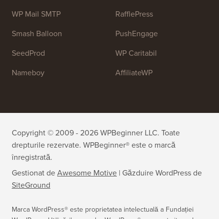
WP Mail SMTP
RafflePress
Smash Balloon
PushEngage
SeedProd
WP Caritabil
Nameboy
AffiliateWP
Copyright © 2009 - 2026 WPBeginner LLC. Toate
drepturile rezervate. WPBeginner® este o marcă
înregistrată.
Gestionat de
Awesome Motive
|
Găzduire WordPress
de
SiteGround
Marca WordPress® este proprietatea intelectuală a Fundației