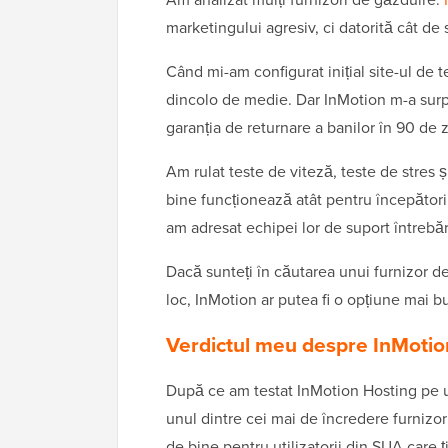
marketingului agresiv, ci datorită cât de s
Când mi-am configurat inițial site-ul de 
dincolo de medie. Dar InMotion m-a surpr
garanția de returnare a banilor în 90 de 
Am rulat teste de viteză, teste de stres 
bine funcționează atât pentru începători,
am adresat echipei lor de suport întrebări 
Dacă sunteți în căutarea unui furnizor de
loc, InMotion ar putea fi o opțiune mai b
Verdictul meu despre InMotio
După ce am testat InMotion Hosting pe u
unul dintre cei mai de încredere furnizo
de bine pentru utilizatorii din SUA care ț