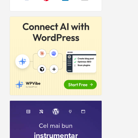
Cel mai bun
instrumentar