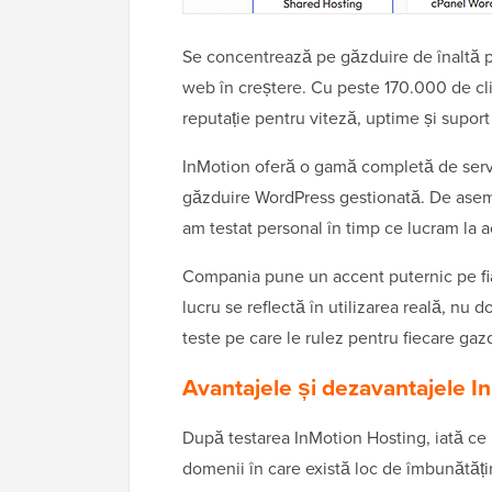
Se concentrează pe găzduire de înaltă per
web în creștere. Cu peste 170.000 de clie
reputație pentru viteză, uptime și suport 
InMotion oferă o gamă completă de servic
găzduire WordPress gestionată. De aseme
am testat personal în timp ce lucram la 
Compania pune un accent puternic pe fia
lucru se reflectă în utilizarea reală, nu 
teste pe care le rulez pentru fiecare gaz
Avantajele și dezavantajele I
După testarea InMotion Hosting, iată ce m
domenii în care există loc de îmbunătăți