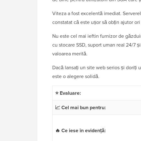
Viteza a fost excelentă imediat. Serverel
constatat că este ușor să obțin ajutor ori
Nu este cel mai ieftin furnizor de găzduir
cu stocare SSD, suport uman real 24/7 și 
valoarea merită.
Dacă lansați un site web serios și doriți
este o alegere solidă.
⭐ Evaluare:
📈 Cel mai bun pentru:
🔥 Ce iese în evidență: