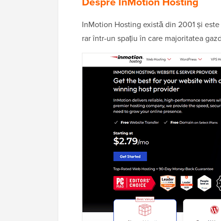
Despre InMotion Hosting
InMotion Hosting există din 2001 și este
rar într-un spațiu în care majoritatea gaz