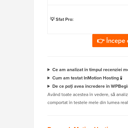
💡 Sfat Pro:
👉 Începe 
Ce am analizat în timpul recenziei m
Cum am testat InMotion Hosting
🧪
De ce poți avea încredere în WPBeg
Având toate acestea în vedere, să anali
comportat în testele mele din lumea real