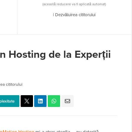
(această reducere va fi aplicată automat)
|
Dezvăluirea cititorului
 Hosting de la Experții
ea cititorului
plexitate
InMotion Hosting
mi-a atras atenția — nu datorită