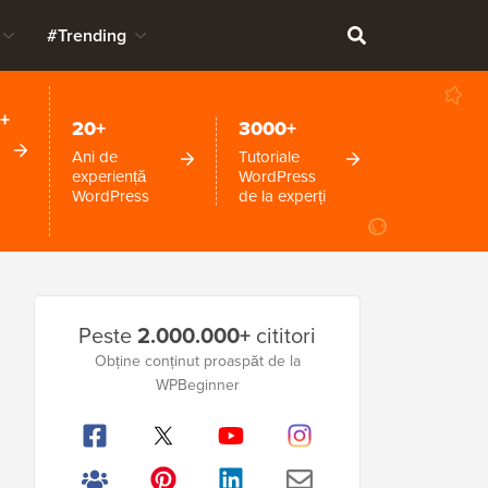
#Trending
+
20+
3000+
Ani de
Tutoriale
experiență
WordPress
WordPress
de la experți
Bara
Peste
2.000.000+
cititori
laterală
Obține conținut proaspăt de la
principală
WPBeginner