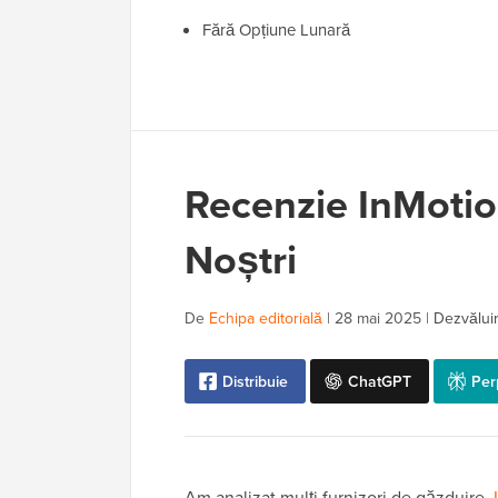
Fără Opțiune Lunară
Recenzie InMotion
Noștri
De
Echipa editorială
|
28 mai 2025
|
Dezvăluir
Distribuie
ChatGPT
Per
Am analizat mulți furnizori de găzduire.