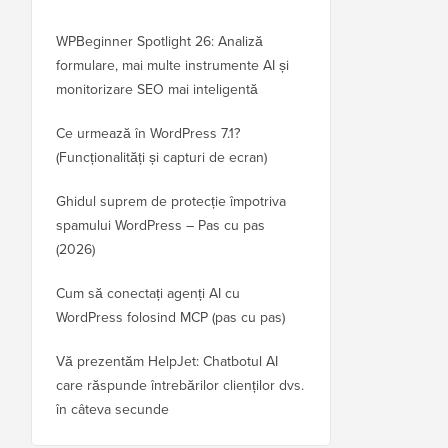
WPBeginner Spotlight 26: Analiză
formulare, mai multe instrumente AI și
monitorizare SEO mai inteligentă
Ce urmează în WordPress 7.1?
(Funcționalități și capturi de ecran)
Ghidul suprem de protecție împotriva
spamului WordPress – Pas cu pas
(2026)
Cum să conectați agenți AI cu
WordPress folosind MCP (pas cu pas)
Vă prezentăm HelpJet: Chatbotul AI
care răspunde întrebărilor clienților dvs.
în câteva secunde