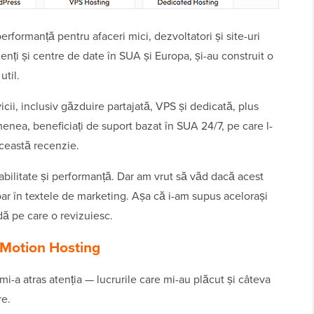
formanță pentru afaceri mici, dezvoltatori și site-uri
nți și centre de date în SUA și Europa, și-au construit o
util.
ii, inclusiv găzduire partajată, VPS și dedicată, plus
nea, beneficiați de suport bazat în SUA 24/7, pe care l-
această recenzie.
bilitate și performanță. Dar am vrut să văd dacă acest
doar în textele de marketing. Așa că i-am supus acelorași
dă pe care o revizuiesc.
nMotion Hosting
i-a atras atenția — lucrurile care mi-au plăcut și câteva
re.