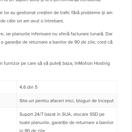
e lor au gestionat creșteri de trafic fără probleme și am
 de câte ori am avut o întrebare.
e, iar planurile inferioare nu oferă facturare lunară. Dar
o garanție de returnare a banilor de 90 de zile, cred că
 un furnizor pe care să vă puteți baza, InMotion Hosting
4,6 din 5
Site-uri pentru afaceri mici, bloguri de început
Suport 24/7 bazat în SUA, stocare SSD pe
toate planurile, garanție de returnare a banilor
în 90 de zile