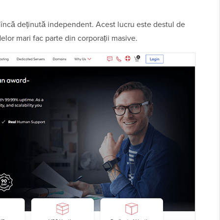
 încă deținută independent. Acest lucru este destul de
delor mari fac parte din corporații masive.