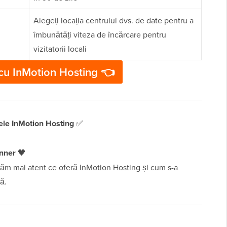
Alegeți locația centrului dvs. de date pentru a
îmbunătăți viteza de încărcare pentru
vizitatorii locali
cu InMotion Hosting 👈
ele InMotion Hosting
✅
inner
🧡
zăm mai atent ce oferă InMotion Hosting și cum s-a
ă.