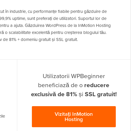
 în industrie, cu performanțe fiabile pentru găzduire de
9,9% uptime, sunt preferați de utilizatori. Suportul lor de
entru a ajuta. Găzduirea WordPress de la InMotion Hosting
eră o scalabilitate excelentă pentru creșterea blogului tău.
siv de 81% + domeniu gratuit și SSL gratuit.
Utilizatorii WPBeginner
beneficiază de o
reducere
exclusivă de 81%
și
SSL gratuit!
Vizitați InMotion
ile
Hosting