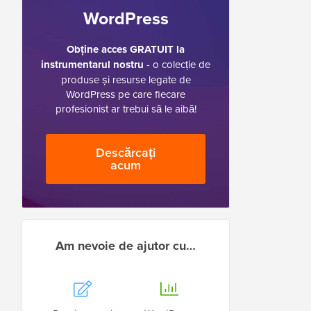
WordPress
Obține acces GRATUIT la
instrumentarul nostru
- o colecție de
produse și resurse legate de
WordPress pe care fiecare
profesionist ar trebui să le aibă!
Descărcați
acum
Am nevoie de ajutor cu…