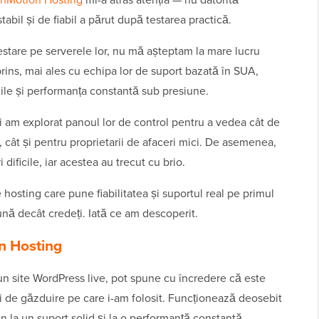
tabil și de fiabil a părut după testarea practică.
testare pe serverele lor, nu mă așteptam la mare lucru
ins, mai ales cu echipa lor de suport bazată în SUA,
zile și performanța constantă sub presiune.
și am explorat panoul lor de control pentru a vedea cât de
 cât și pentru proprietarii de afaceri mici. De asemenea,
dificile, iar acestea au trecut cu brio.
 hosting care pune fiabilitatea și suportul real pe primul
ună decât credeți. Iată ce am descoperit.
n Hosting
n site WordPress live, pot spune cu încredere că este
ri de găzduire pe care i-am folosit. Funcționează deosebit
in la un suport solid și la o performanță constantă.