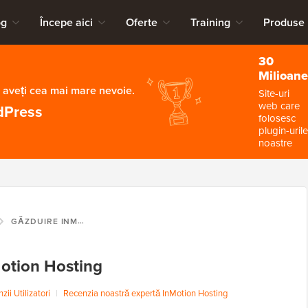
og
Începe aici
Oferte
Training
Produse
30
Milioane
 aveți cea mai mare nevoie.
Site-uri
web care
dPress
folosesc
plugin-urile
noastre
GĂZDUIRE INMOTION
Motion Hosting
zii Utilizatori
|
Recenzia noastră expertă InMotion Hosting