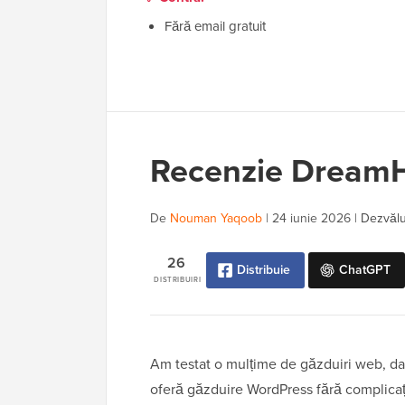
Fără email gratuit
Recenzie DreamHo
De
Nouman Yaqoob
|
24 iunie 2026
|
Dezvălui
26
Distribuie
ChatGPT
DISTRIBUIRI
Am testat o mulțime de găzduiri web, d
oferă găzduire WordPress fără complicații