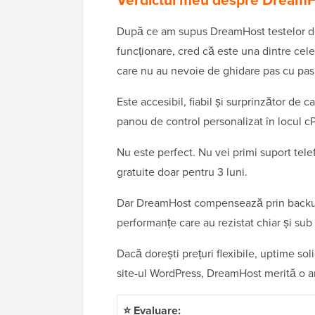
După ce am supus DreamHost testelor de v
funcționare, cred că este una dintre cele
care nu au nevoie de ghidare pas cu pas
Este accesibil, fiabil și surprinzător de c
panou de control personalizat în locul c
Nu este perfect. Nu vei primi suport tele
gratuite doar pentru 3 luni.
Dar DreamHost compensează prin backup-u
performanțe care au rezistat chiar și sub
Dacă dorești prețuri flexibile, uptime sol
site-ul WordPress, DreamHost merită o a
⭐ Evaluare: