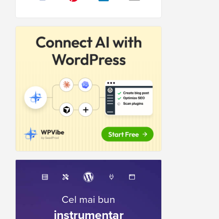
Cel mai bun
instrumentar