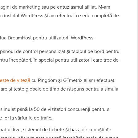
agini de marketing sau pe entuziasmul afiliat. M-am
m instalat WordPress și am efectuat o serie completă de
lua DreamHost pentru utilizatorii WordPress:
anoul de control personalizat și tabloul de bord pentru
u începători, în special pentru utilizatorii care trec de
teste de viteză
cu Pingdom și GTmetrix și am efectuat
are și teste globale de timp de răspuns pentru a simula
imulat până la 50 de vizitatori concurenți pentru a
lor la vârfurile de trafic.
at-ul live, sistemul de tichete și baza de cunoștințe