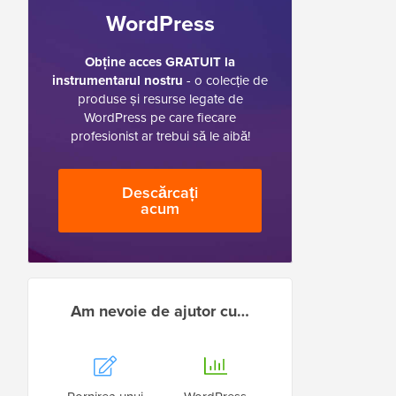
WordPress
Obține acces GRATUIT la
instrumentarul nostru
- o colecție de
produse și resurse legate de
WordPress pe care fiecare
profesionist ar trebui să le aibă!
Descărcați
acum
Am nevoie de ajutor cu…