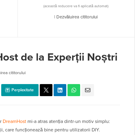
(această reducere va fi aplicată automat)
|
Dezvăluirea cititorului
st de la Experții Noștri
rea cititorului
Perplexitate
ar
DreamHost
mi-a atras atenția dintr-un motiv simplu:
, care funcționează bine pentru utilizatorii DIY.