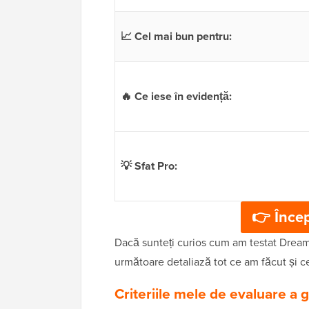
📈 Cel mai bun pentru:
🔥 Ce iese în evidență:
💡 Sfat Pro:
👉 Înce
Dacă sunteți curios cum am testat DreamH
următoare detaliază tot ce am făcut și c
Criteriile mele de evaluare a g