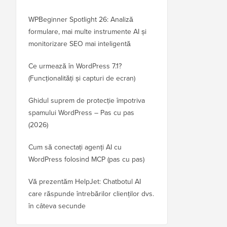
WPBeginner Spotlight 26: Analiză
formulare, mai multe instrumente AI și
monitorizare SEO mai inteligentă
Ce urmează în WordPress 7.1?
(Funcționalități și capturi de ecran)
Ghidul suprem de protecție împotriva
spamului WordPress – Pas cu pas
(2026)
Cum să conectați agenți AI cu
WordPress folosind MCP (pas cu pas)
Vă prezentăm HelpJet: Chatbotul AI
care răspunde întrebărilor clienților dvs.
în câteva secunde