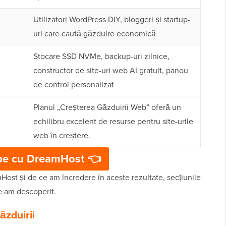
Utilizatori WordPress DIY, bloggeri și startup-
uri care caută găzduire economică
Stocare SSD NVMe, backup-uri zilnice,
constructor de site-uri web AI gratuit, panou
de control personalizat
Planul „Creșterea Găzduirii Web” oferă un
echilibru excelent de resurse pentru site-urile
web în creștere.
pe cu DreamHost 👈
ost și de ce am încredere în aceste rezultate, secțiunile
e am descoperit.
ăzduirii