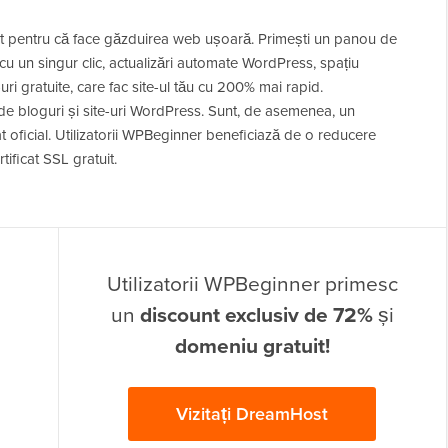
ut pentru că face găzduirea web ușoară. Primești un panou de
cu un singur clic, actualizări automate WordPress, spațiu
uri gratuite, care fac site-ul tău cu 200% mai rapid.
e bloguri și site-uri WordPress. Sunt, de asemenea, un
oficial. Utilizatorii WPBeginner beneficiază de o reducere
ificat SSL gratuit.
Utilizatorii WPBeginner primesc
un
discount exclusiv de 72%
și
domeniu gratuit!
Vizitați DreamHost