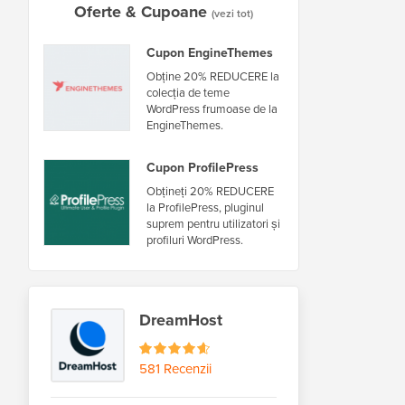
Oferte & Cupoane
(vezi tot)
Cupon EngineThemes
Obține 20% REDUCERE la
colecția de teme
WordPress frumoase de la
EngineThemes.
Cupon ProfilePress
Obțineți 20% REDUCERE
la ProfilePress, pluginul
suprem pentru utilizatori și
profiluri WordPress.
DreamHost
581 Recenzii