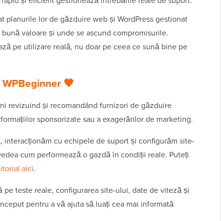
apid și eficient gestionează întrebările reale de suport.
planurile lor de găzduire web și WordPress gestionat
i bună valoare și unde se ascund compromisurile.
ează pe utilizare reală, nu doar pe ceea ce sună bine pe
în WPBeginner 🧡
ani revizuind și recomandând furnizori de găzduire
formațiilor sponsorizate sau a exagerărilor de marketing.
interacționăm cu echipele de suport și configurăm site-
i vedea cum performează o gazdă în condiții reale. Puteți
torial aici
.
 teste reale, configurarea site-ului, date de viteză și
conceput pentru a vă ajuta să luați cea mai informată