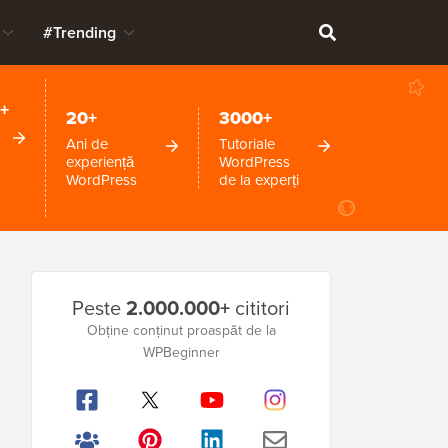
#Trending
+
20+
3000+
Ani de
Tutoriale
experiență
WordPress
WordPress
de la experți
Bara
Peste
2.000.000+
cititori
laterală
Obține conținut proaspăt de la
WPBeginner
principală