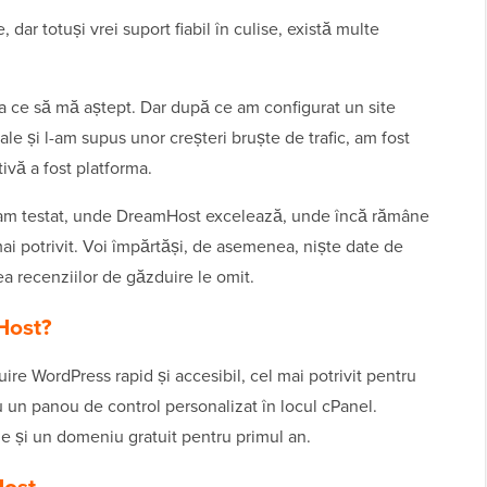
 dar totuși vrei suport fiabil în culise, există multe
la ce să mă aștept. Dar după ce am configurat un site
ale și l-am supus unor creșteri bruște de trafic, am fost
tivă a fost platforma.
e am testat, unde DreamHost excelează, unde încă rămâne
ai potrivit. Voi împărtăși, de asemenea, niște date de
ea recenziilor de găzduire le omit.
Host?
re WordPress rapid și accesibil, cel mai potrivit pentru
cu un panou de control personalizat în locul cPanel.
e și un domeniu gratuit pentru primul an.
Host