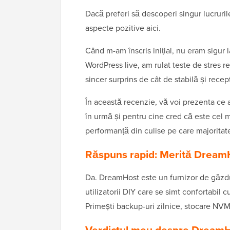
Dacă preferi să descoperi singur lucrurile,
aspecte pozitive aici.
Când m-am înscris inițial, nu eram sigur 
WordPress live, am rulat teste de stres re
sincer surprins de cât de stabilă și recep
În această recenzie, vă voi prezenta c
în urmă și pentru cine cred că este cel m
performanță din culise pe care majoritat
Răspuns rapid: Merită Dream
Da. DreamHost este un furnizor de găzdui
utilizatorii DIY care se simt confortabil 
Primești backup-uri zilnice, stocare NVM
Verdictul meu despre Dream