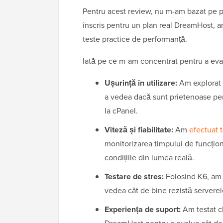
Pentru acest review, nu m-am bazat pe p
înscris pentru un plan real DreamHost, a
teste practice de performanță.
Iată pe ce m-am concentrat pentru a eva
Ușurință în utilizare:
Am explorat p
a vedea dacă sunt prietenoase pentr
la cPanel.
Viteză și fiabilitate:
Am
efectuat 
monitorizarea timpului de funcțion
condițiile din lumea reală.
Testare de stres:
Folosind K6, am s
vedea cât de bine rezistă serverele 
Experiența de suport:
Am testat ch