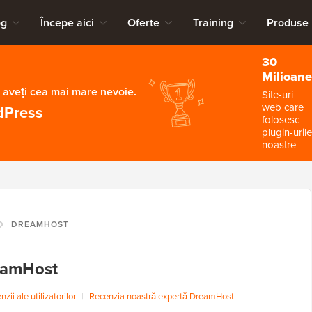
og
Începe aici
Oferte
Training
Produse
30
Milioane
 aveți cea mai mare nevoie.
Site-uri
web care
dPress
folosesc
plugin-urile
noastre
DREAMHOST
eamHost
ii ale utilizatorilor
|
Recenzia noastră expertă DreamHost