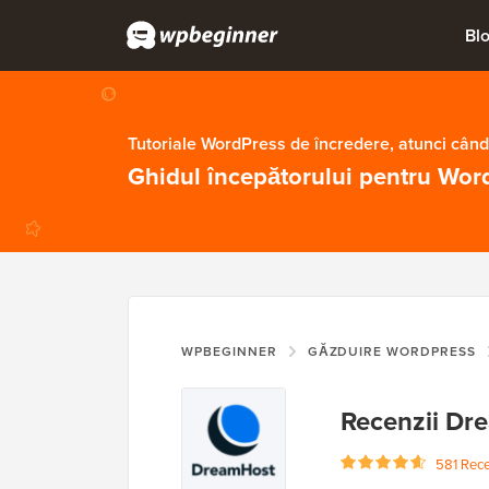
Bl
Tutoriale WordPress de încredere, atunci când
Ghidul începătorului pentru Wor
WPBEGINNER
GĂZDUIRE WORDPRESS
Recenzii Dr
581 Recenz