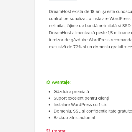
DreamHost există de 18 ani și este cunosc
control personalizat, o instalare WordPress 
nelimitat, lățime de bandă nelimitată și SSD-
DreamHost alimentează peste 1,5 milioane d
furnizor de găzduire WordPress recomandat 
exclusivă de 72% și un domeniu gratuit + cert
Avantaje:
Găzduire premiată
Suport excelent pentru clienți
Instalare WordPress cu 1 clic
Domeniu, SSL și confidențialitate gratuite
Backup zilnic automat
Contra: