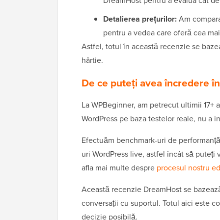
DreamHost pentru a evalua cât de r
Detalierea prețurilor:
Am comparat 
pentru a vedea care oferă cea ma
Astfel, totul în această recenzie se baz
hârtie.
De ce puteți avea încredere 
La WPBeginner, am petrecut ultimii 17+ 
WordPress pe baza testelor reale, nu a in
Efectuăm benchmark-uri de performanță, 
uri WordPress live, astfel încât să puteț
afla mai multe despre
procesul nostru edi
Această recenzie DreamHost se bazează pe
conversații cu suportul. Totul aici este 
decizie posibilă.