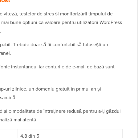
iteză, testelor de stres și monitorizării timpului de
 mai bune opțiuni ca valoare pentru utilizatorii WordPress
.
apabil. Trebuie doar să fii confortabil să folosești un
Panel.
fonic instantaneu, iar conturile de e-mail de bază sunt
ri zilnice, un domeniu gratuit în primul an și
 sarcină.
id și o modalitate de întreținere redusă pentru a-ți găzdui
naliză mai atentă.
4,8 din 5