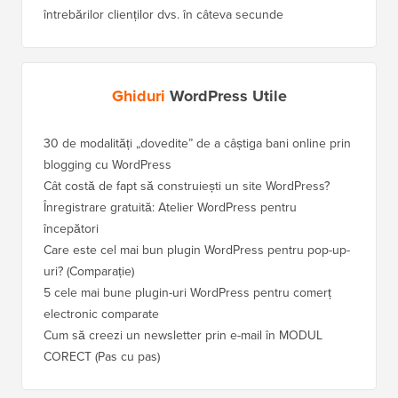
întrebărilor clienților dvs. în câteva secunde
Ghiduri
WordPress Utile
30 de modalități „dovedite” de a câștiga bani online prin
Cum să-
blogging cu WordPress
WordPre
Cât costă de fapt să construiești un site WordPress?
Cum să 
a pierd
Înregistrare gratuită: Atelier WordPress pentru
începători
Cum să 
clasame
Care este cel mai bun plugin WordPress pentru pop-up-
uri? (Comparație)
Cum să 
5 cele mai bune plugin-uri WordPress pentru comerț
Cum să 
electronic comparate