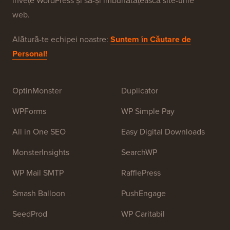
WPBeginner este un site gratuit de resurse WordPress
pentru începători. WPBeginner a fost fondat în iulie
2009 de
Syed Balkhi
. Scopul principal al acestui site
este de a oferi tutoriale WordPress de înaltă calitate și
alte resurse de formare pentru a ajuta oamenii să
învețe WordPress și să-și îmbunătățească site-urile
web.
Alătură-te echipei noastre:
Suntem în Căutare de
Personal!
OptinMonster
Duplicator
WPForms
WP Simple Pay