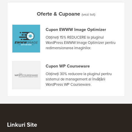
Cum să 
Cum să creezi un newsletter prin e-mail în MODUL
fără ti
CORECT (Pas cu pas)
Oferte & Cupoane
(vezi tot)
Cupon EWWW Image Optimizer
Obțineți 15% REDUCERE la pluginul
WordPress EWWW Image Optimizer pentru
redimensionarea imaginilor.
Cupon WP Courseware
Obțineți 30% reducere la pluginul pentru
sistemul de management al învățării
WordPress WP Courseware.