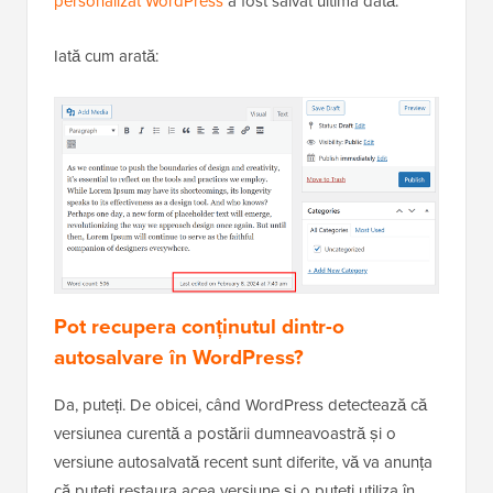
personalizat WordPress
a fost salvat ultima dată.
Iată cum arată:
Pot recupera conținutul dintr-o
autosalvare în WordPress?
Da, puteți. De obicei, când WordPress detectează că
versiunea curentă a postării dumneavoastră și o
versiune autosalvată recent sunt diferite, vă va anunța
că puteți restaura acea versiune și o puteți utiliza în