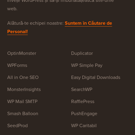
WPBeginner este un site gratuit de resurse WordPress
pentru începători. WPBeginner a fost fondat în iulie
2009 de
Syed Balkhi
. Scopul principal al acestui site
este de a oferi tutoriale WordPress de înaltă calitate și
alte resurse de formare pentru a ajuta oamenii să
învețe WordPress și să-și îmbunătățească site-urile
web.
Alătură-te echipei noastre:
Suntem în Căutare de
Personal!
OptinMonster
Duplicator
WPForms
WP Simple Pay