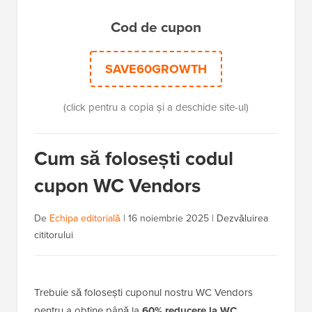
Cod de cupon
SAVE60GROWTH
(click pentru a copia și a deschide site-ul)
Cum să folosești codul
cupon WC Vendors
De
Echipa editorială
|
16 noiembrie 2025
|
Dezvăluirea
cititorului
Trebuie să folosești cuponul nostru WC Vendors
pentru a obține până la
60% reducere la WC