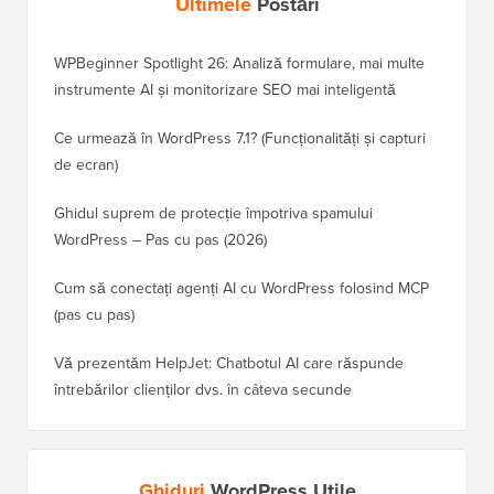
Ultimele
Postări
WPBeginner Spotlight 26: Analiză formulare, mai multe
instrumente AI și monitorizare SEO mai inteligentă
Ce urmează în WordPress 7.1? (Funcționalități și capturi
de ecran)
Ghidul suprem de protecție împotriva spamului
WordPress – Pas cu pas (2026)
Cum să conectați agenți AI cu WordPress folosind MCP
(pas cu pas)
Vă prezentăm HelpJet: Chatbotul AI care răspunde
întrebărilor clienților dvs. în câteva secunde
Ghiduri
WordPress Utile