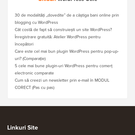
30 de modalități „dovedite” de a câștiga bani online prin
Cum să-
blogging cu WordPress
WordPre
Cât costă de fapt să construiești un site WordPress?
Cum să 
a pierd
Înregistrare gratuită: Atelier WordPress pentru
începători
Cum să 
clasame
Care este cel mai bun plugin WordPress pentru pop-up-
uri? (Comparație)
Cum să 
5 cele mai bune plugin-uri WordPress pentru comerț
Cum să 
electronic comparate
Cum să 
Cum să creezi un newsletter prin e-mail în MODUL
fără ti
CORECT (Pas cu pas)