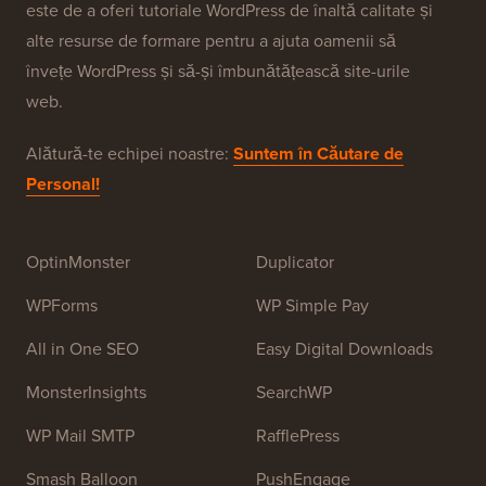
Despre WPBeginner®
WPBeginner este un site gratuit de resurse WordPress
pentru începători. WPBeginner a fost fondat în iulie
2009 de
Syed Balkhi
. Scopul principal al acestui site
este de a oferi tutoriale WordPress de înaltă calitate și
alte resurse de formare pentru a ajuta oamenii să
învețe WordPress și să-și îmbunătățească site-urile
web.
Alătură-te echipei noastre:
Suntem în Căutare de
Personal!
OptinMonster
Duplicator