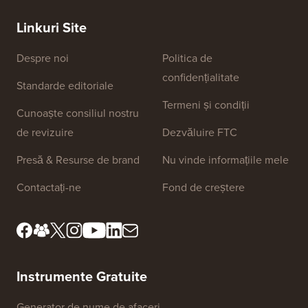
CORECT (Pas cu pas)
Linkuri Site
Despre noi
Politica de
confidențialitate
Standarde editoriale
Termeni și condiții
Cunoaște consiliul nostru
de revizuire
Dezvăluire FTC
Presă & Resurse de brand
Nu vinde informațiile mele
Contactați-ne
Fond de creștere