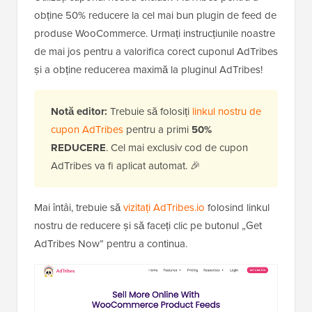
obține 50% reducere la cel mai bun plugin de feed de
produse WooCommerce. Urmați instrucțiunile noastre
de mai jos pentru a valorifica corect cuponul AdTribes
și a obține reducerea maximă la pluginul AdTribes!
Notă editor:
Trebuie să folosiți
linkul nostru de
cupon AdTribes
pentru a primi
50%
REDUCERE
. Cel mai exclusiv cod de cupon
AdTribes va fi aplicat automat. 🎉
Mai întâi, trebuie să
vizitați AdTribes.io
folosind linkul
nostru de reducere și să faceți clic pe butonul „Get
AdTribes Now” pentru a continua.