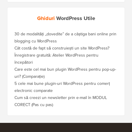
Ghiduri
WordPress Utile
30 de modalități „dovedite” de a câștiga bani online prin
Cum să-
blogging cu WordPress
WordPre
Cât costă de fapt să construiești un site WordPress?
Cum să 
a pierd
Înregistrare gratuită: Atelier WordPress pentru
începători
Cum să 
clasame
Care este cel mai bun plugin WordPress pentru pop-up-
uri? (Comparație)
Cum să 
5 cele mai bune plugin-uri WordPress pentru comerț
Cum să 
electronic comparate
Cum să 
Cum să creezi un newsletter prin e-mail în MODUL
fără ti