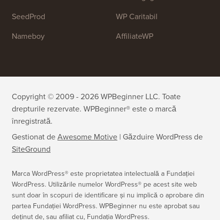
WPForms
WP Simple Pay
All in One SEO
Easy Digital Downloads
MonsterInsights
SearchWP
WP Mail SMTP
RafflePress
Smash Balloon
PushEngage
SeedProd
WP Caritabil
Nameboy
AffiliateWP
Copyright © 2009 - 2026 WPBeginner LLC. Toate
drepturile rezervate. WPBeginner® este o marcă
înregistrată.