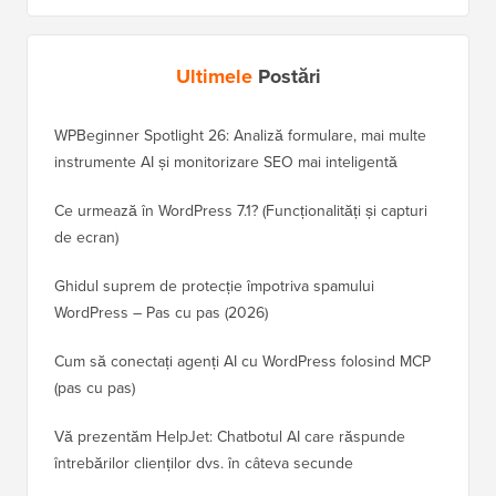
Ultimele
Postări
WPBeginner Spotlight 26: Analiză formulare, mai multe
instrumente AI și monitorizare SEO mai inteligentă
Ce urmează în WordPress 7.1? (Funcționalități și capturi
de ecran)
Ghidul suprem de protecție împotriva spamului
WordPress – Pas cu pas (2026)
Cum să conectați agenți AI cu WordPress folosind MCP
(pas cu pas)
Vă prezentăm HelpJet: Chatbotul AI care răspunde
întrebărilor clienților dvs. în câteva secunde