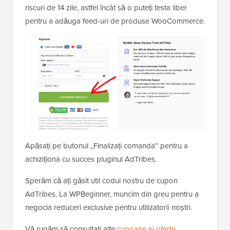
riscuri de 14 zile, astfel încât să o puteți testa liber
pentru a adăuga feed-uri de produse WooCommerce.
Apăsați pe butonul „Finalizați comanda” pentru a
achiziționa cu succes pluginul AdTribes.
Sperăm că ați găsit util codul nostru de cupon
AdTribes. La WPBeginner, muncim din greu pentru a
negocia reduceri exclusive pentru utilizatorii noștri.
Vă rugăm să consultați alte
cupoane și oferte