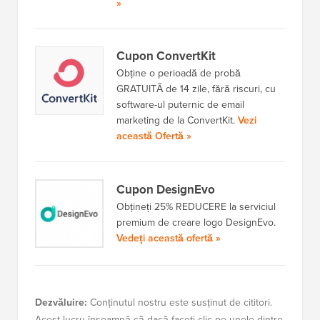
»
Cupon ConvertKit
Obține o perioadă de probă
GRATUITĂ de 14 zile, fără riscuri, cu
software-ul puternic de email
marketing de la ConvertKit.
Vezi
această Ofertă »
Cupon DesignEvo
Obțineți 25% REDUCERE la serviciul
premium de creare logo DesignEvo.
Vedeți această ofertă »
Dezvăluire:
Conținutul nostru este susținut de cititori.
Acest lucru înseamnă că dacă faceți clic pe unele dintre