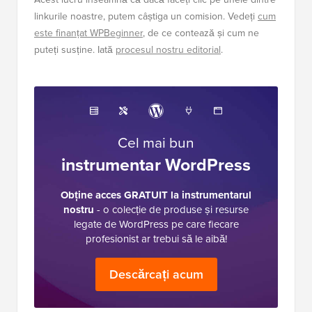
linkurile noastre, putem câștiga un comision. Vedeți
cum
este finanțat WPBeginner
, de ce contează și cum ne
puteți susține. Iată
procesul nostru editorial
.
Cel mai bun
instrumentar WordPress
Obține acces GRATUIT la instrumentarul
nostru
- o colecție de produse și resurse
legate de WordPress pe care fiecare
profesionist ar trebui să le aibă!
Descărcați acum