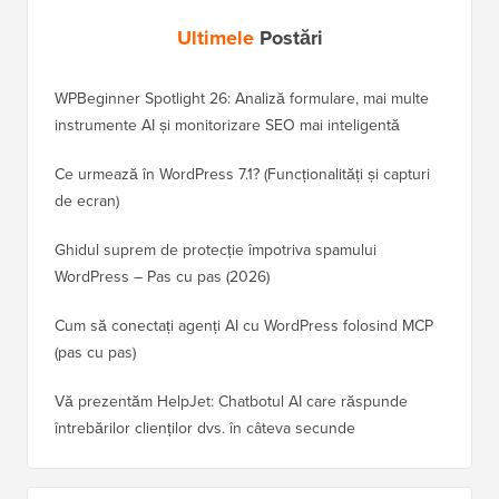
Ultimele
Postări
WPBeginner Spotlight 26: Analiză formulare, mai multe
instrumente AI și monitorizare SEO mai inteligentă
Ce urmează în WordPress 7.1? (Funcționalități și capturi
de ecran)
Ghidul suprem de protecție împotriva spamului
WordPress – Pas cu pas (2026)
Cum să conectați agenți AI cu WordPress folosind MCP
(pas cu pas)
Vă prezentăm HelpJet: Chatbotul AI care răspunde
întrebărilor clienților dvs. în câteva secunde