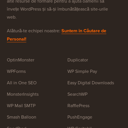
WPBeginner este un site gratuit de resurse WordPress
pentru începători. WPBeginner a fost fondat în iulie
2009 de
Syed Balkhi
. Scopul principal al acestui site
este de a oferi tutoriale WordPress de înaltă calitate și
alte resurse de formare pentru a ajuta oamenii să
învețe WordPress și să-și îmbunătățească site-urile
web.
Alătură-te echipei noastre:
Suntem în Căutare de
Personal!
OptinMonster
Duplicator
WPForms
WP Simple Pay