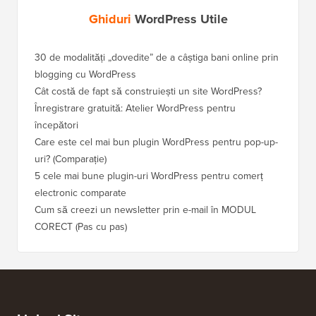
Ghiduri
WordPress Utile
30 de modalități „dovedite” de a câștiga bani online prin
Cum să-
blogging cu WordPress
WordPre
Cât costă de fapt să construiești un site WordPress?
Cum să 
a pierd
Înregistrare gratuită: Atelier WordPress pentru
începători
Cum să 
clasame
Care este cel mai bun plugin WordPress pentru pop-up-
uri? (Comparație)
Cum să 
5 cele mai bune plugin-uri WordPress pentru comerț
Cum să 
electronic comparate
Cum să 
Cum să creezi un newsletter prin e-mail în MODUL
fără ti
CORECT (Pas cu pas)