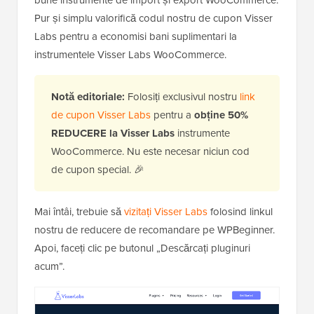
Pur și simplu valorifică codul nostru de cupon Visser
Labs pentru a economisi bani suplimentari la
instrumentele Visser Labs WooCommerce.
Notă editoriale:
Folosiți exclusivul nostru
link
de cupon Visser Labs
pentru a
obține 50%
REDUCERE la Visser Labs
instrumente
WooCommerce. Nu este necesar niciun cod
de cupon special. 🎉
Mai întâi, trebuie să
vizitați Visser Labs
folosind linkul
nostru de reducere de recomandare pe WPBeginner.
Apoi, faceți clic pe butonul „Descărcați pluginuri
acum”.