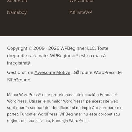
All in One SEO
Easy Digital Downloads
MonsterInsights
SearchWP
WP Mail SMTP
RafflePress
Smash Balloon
PushEngage
SeedProd
WP Caritabil
Nameboy
AffiliateWP
Copyright © 2009 - 2026 WPBeginner LLC. Toate
drepturile rezervate. WPBeginner® este o marcă
înregistrată.
Gestionat de
Awesome Motive
|
Găzduire WordPress
de