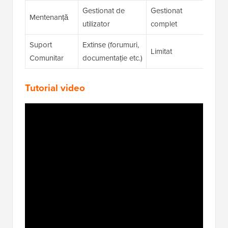
Gestionat de
Gestionat
Gesti
Mentenanță
utilizator
complet
compl
Suport
Extinse (forumuri,
Limitat
Limita
Comunitar
documentație etc.)
Tutorial video