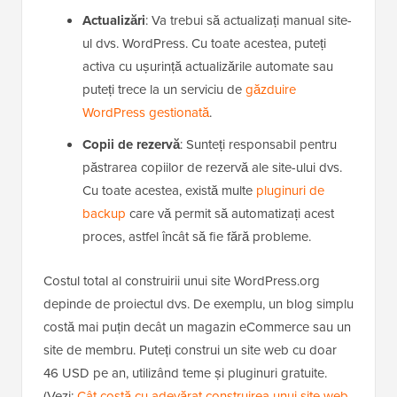
Actualizări
: Va trebui să actualizați manual site-
ul dvs. WordPress. Cu toate acestea, puteți
activa cu ușurință actualizările automate sau
puteți trece la un serviciu de
găzduire
WordPress gestionată
.
Copii de rezervă
: Sunteți responsabil pentru
păstrarea copiilor de rezervă ale site-ului dvs.
Cu toate acestea, există multe
pluginuri de
backup
care vă permit să automatizați acest
proces, astfel încât să fie fără probleme.
Costul total al construirii unui site WordPress.org
depinde de proiectul dvs. De exemplu, un blog simplu
costă mai puțin decât un magazin eCommerce sau un
site de membru. Puteți construi un site web cu doar
46 USD pe an, utilizând teme și pluginuri gratuite.
(Vezi:
Cât costă cu adevărat construirea unui site web