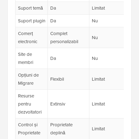
Suport temă
Da
Limitat
Da
Suport plugin
Da
Nu
Da
Comerț
Complet
Nu
Da
electronic
personalizabil
Site de
Da
Nu
Da
membri
Opțiuni de
Flexibil
Limitat
Flexib
Migrare
Resurse
pentru
Extinsiv
Limitat
Limita
dezvoltatori
Control și
Proprietate
Limitat
Îmbun
Proprietate
deplină