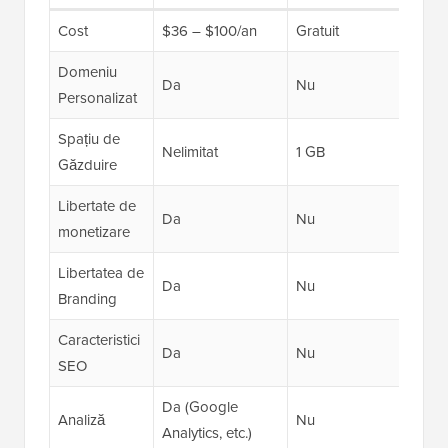
Cost
$36 – $100/an
Gratuit
150 $
Domeniu
Da
Nu
Da
Personalizat
Spațiu de
Nelimitat
1 GB
50 G
Găzduire
Libertate de
Da
Nu
Da
monetizare
Libertatea de
Da
Nu
Da
Branding
Caracteristici
Da
Nu
Da
SEO
Da (Google
Analiză
Nu
Da
Analytics, etc.)