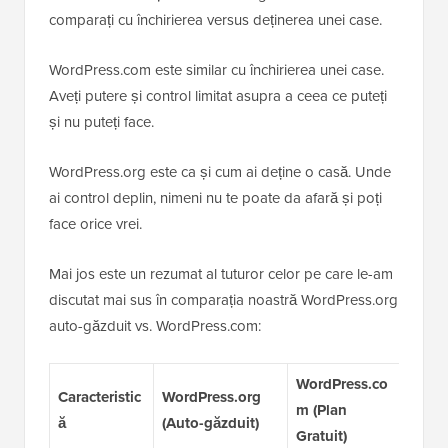
comparați cu închirierea versus deținerea unei case.
WordPress.com este similar cu închirierea unei case.
Aveți putere și control limitat asupra a ceea ce puteți
și nu puteți face.
WordPress.org este ca și cum ai deține o casă. Unde
ai control deplin, nimeni nu te poate da afară și poți
face orice vrei.
Mai jos este un rezumat al tuturor celor pe care le-am
discutat mai sus în comparația noastră WordPress.org
auto-găzduit vs. WordPress.com:
WordPress.co
Caracteristic
WordPress.org
Word
m (Plan
ă
(Auto-găzduit)
(Plan
Gratuit)