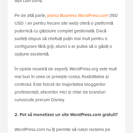
așa cum doriți.
Pe de altă parte,
planul Business WordPress.com
(150
USD / an pentru fiecare site web) oferă o platformă
puternică cu găzduire complet gestionată. Dacă
sunteți dispus să cheltuiți puțin mai mult pentru o
configurare fără griji, atunci s-ar putea să o găsiți o
opțiune excelentă.
În opinia noastră de experți, WordPress.org este mult
mai bun în ceea ce privește costul, flexibilitatea și
controlul. Este folosit de majoritatea bloggerilor
profesioniști, afacerilor mici și chiar de branduri
cunoscute precum Disney.
2. Pot să monetizez un site WordPress.com gratuit?
WordPress.com nu îți permite să rulezi reclame pe