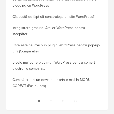
blogging cu WordPress
WordPre
Cât costă de fapt să construiești un site WordPress?
Cum să 
a pierd
Înregistrare gratuită: Atelier WordPress pentru
începători
Cum să 
clasame
Care este cel mai bun plugin WordPress pentru pop-up-
uri? (Comparație)
Cum să 
5 cele mai bune plugin-uri WordPress pentru comerț
Cum să 
electronic comparate
Cum să 
Cum să creezi un newsletter prin e-mail în MODUL
fără ti
CORECT (Pas cu pas)