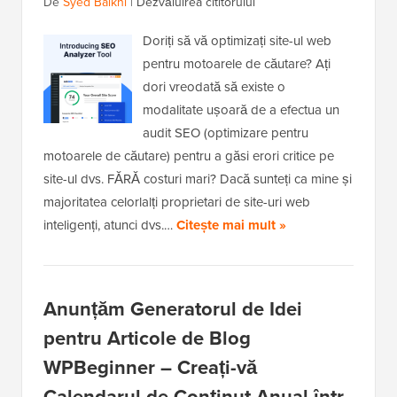
De
Syed Balkhi
|
Dezvăluirea cititorului
Doriți să vă optimizați site-ul web
pentru motoarele de căutare? Ați
dori vreodată să existe o
modalitate ușoară de a efectua un
audit SEO (optimizare pentru
motoarele de căutare) pentru a găsi erori critice pe
site-ul dvs. FĂRĂ costuri mari? Dacă sunteți ca mine și
majoritatea celorlalți proprietari de site-uri web
inteligenți, atunci dvs.…
Citește mai mult »
Anunțăm Generatorul de Idei
pentru Articole de Blog
WPBeginner – Creați-vă
Calendarul de Conținut Anual într-