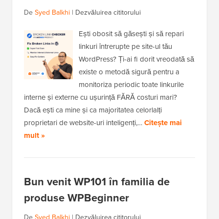
De
Syed Balkhi
|
Dezvăluirea cititorului
Ești obosit să găsești și să repari
linkuri întrerupte pe site-ul tău
WordPress? Ți-ai fi dorit vreodată să
existe o metodă sigură pentru a
monitoriza periodic toate linkurile
interne și externe cu ușurință FĂRĂ costuri mari?
Dacă ești ca mine și ca majoritatea celorlalți
proprietari de website-uri inteligenți,…
Citește mai
mult »
Bun venit WP101 în familia de
produse WPBeginner
De
Syed Balkhi
|
Dezvăluirea cititorului