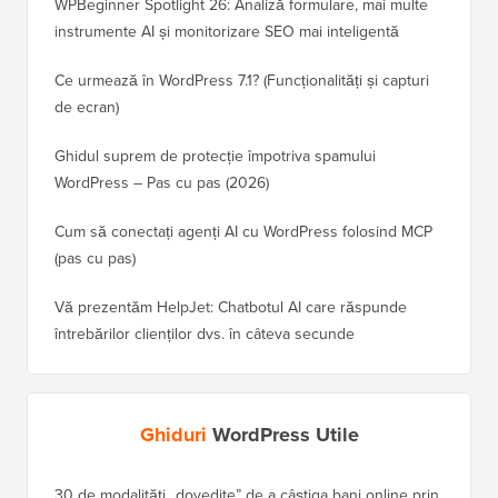
WPBeginner Spotlight 26: Analiză formulare, mai multe
instrumente AI și monitorizare SEO mai inteligentă
Ce urmează în WordPress 7.1? (Funcționalități și capturi
de ecran)
Ghidul suprem de protecție împotriva spamului
WordPress – Pas cu pas (2026)
Cum să conectați agenți AI cu WordPress folosind MCP
(pas cu pas)
Vă prezentăm HelpJet: Chatbotul AI care răspunde
întrebărilor clienților dvs. în câteva secunde
Ghiduri
WordPress Utile
30 de modalități „dovedite” de a câștiga bani online prin
Cum să-