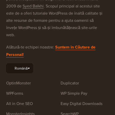
2009 de
Syed Balkhi
. Scopul principal al acestui site
este de a oferi tutoriale WordPress de înaltă calitate și
alte resurse de formare pentru a ajuta oamenii să
învețe WordPress și să-și îmbunătățească site-urile
web.
Alătură-te echipei noastre:
Suntem în Căutare de
Personal!
OptinMonster
Duplicator
WPForms
WP Simple Pay
All in One SEO
Easy Digital Downloads
MonsterInsights
SearchWP