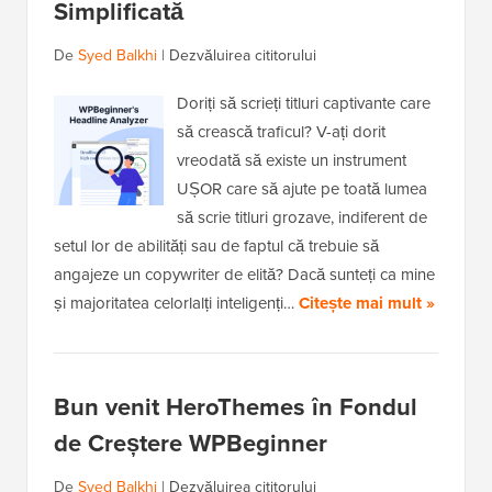
Simplificată
De
Syed Balkhi
|
Dezvăluirea cititorului
Doriți să scrieți titluri captivante care
să crească traficul? V-ați dorit
vreodată să existe un instrument
UȘOR care să ajute pe toată lumea
să scrie titluri grozave, indiferent de
setul lor de abilități sau de faptul că trebuie să
angajeze un copywriter de elită? Dacă sunteți ca mine
și majoritatea celorlalți inteligenți…
Citește mai mult »
Bun venit HeroThemes în Fondul
de Creștere WPBeginner
De
Syed Balkhi
|
Dezvăluirea cititorului