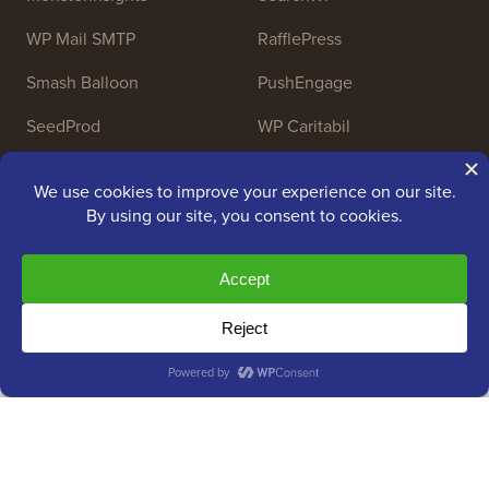
WP Mail SMTP
RafflePress
Smash Balloon
PushEngage
SeedProd
WP Caritabil
Nameboy
AffiliateWP
Copyright © 2009 - 2026 WPBeginner LLC. Toate
drepturile rezervate. WPBeginner® este o marcă
înregistrată.
Gestionat de
Awesome Motive
|
Găzduire WordPress
de
SiteGround
Marca WordPress® este proprietatea intelectuală a Fundației