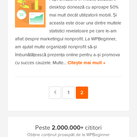
desktop donează cu aproape 50%
mai mult decât utilizatorii mobili. Și
aceasta este doar una dintre multele
statistici revelatoare pe care le-am
aflat despre marketingul nonprofit. La WPBeginner,
am ajutat multe organizații nonprofit să-și
îmbunătățească prezența online pentru a-și promova
cu succes cauzele. Multe…
Citește mai mult »
Pagina
Pagina
1
Pagina
2
anterioară
Bara
Peste
2.000.000+
cititori
laterală
Obține conținut proaspăt de la WPBeginner