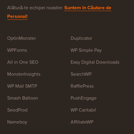
Alătură-te echipei noastre:
Suntem în Căutare de
Personal!
OptinMonster
Duplicator
WPForms
WP Simple Pay
All in One SEO
Easy Digital Downloads
MonsterInsights
SearchWP
WP Mail SMTP
RafflePress
Smash Balloon
PushEngage
SeedProd
WP Caritabil
Nameboy
AffiliateWP