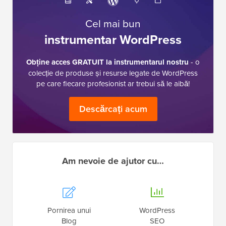
Cel mai bun
instrumentar WordPress
Obține acces GRATUIT la instrumentarul nostru
- o
colecție de produse și resurse legate de WordPress
pe care fiecare profesionist ar trebui să le aibă!
Descărcați acum
Am nevoie de ajutor cu…
Pornirea unui
WordPress
Blog
SEO