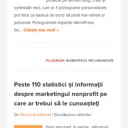
proiecte pe termen lung, chiar și
schimbări mici, cum ar fi pictograme personalizate,
pot face ca tabloul de bord să pară mai rafinat și
personal. Pictogramele implicite WordPress
fac…
Citește mai mult »
PLUGINURI
WORDPRESS RECOMANDATE
Peste 110 statistici și informații
despre marketingul nonprofit pe
care ar trebui să le cunoașteți
De
Personal editorial
|
Dezvăluirea cititorilor
Fapt amuzant: în medie, utilizatorii