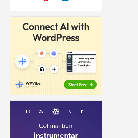
Cel mai bun
instrumentar