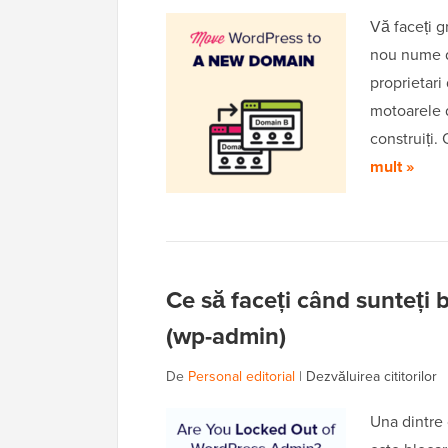
Vă faceți g
nou nume d
proprietari
motoarele d
construiți.
mult »
Ce să faceți când sunteți 
(wp-admin)
De
Personal editorial
|
Dezvăluirea cititorilor
Una dintre 