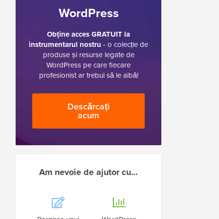
WordPress
Obține acces GRATUIT la
instrumentarul nostru
- o colecție de
produse și resurse legate de
WordPress pe care fiecare
profesionist ar trebui să le aibă!
Descărcați
acum
Am nevoie de ajutor cu…