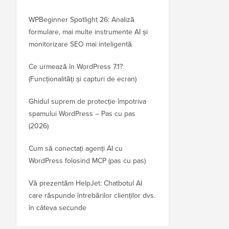
WPBeginner Spotlight 26: Analiză
formulare, mai multe instrumente AI și
monitorizare SEO mai inteligentă
Ce urmează în WordPress 7.1?
(Funcționalități și capturi de ecran)
Ghidul suprem de protecție împotriva
spamului WordPress – Pas cu pas
(2026)
Cum să conectați agenți AI cu
WordPress folosind MCP (pas cu pas)
Vă prezentăm HelpJet: Chatbotul AI
care răspunde întrebărilor clienților dvs.
în câteva secunde