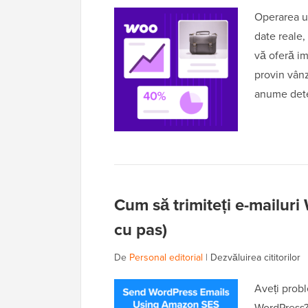
Operarea u
date reale
vă oferă im
provin vânz
anume dete
Cum să trimiteți e-mailur
cu pas)
De
Personal editorial
|
Dezvăluirea cititorilor
Aveți probl
WordPress? 