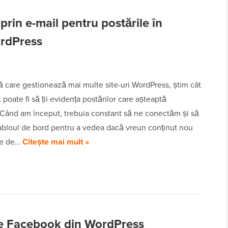
prin e-mail pentru postările în
ordPress
 care gestionează mai multe site-uri WordPress, știm cât
t poate fi să ții evidența postărilor care așteaptă
. Când am început, trebuia constant să ne conectăm și să
tabloul de bord pentru a vedea dacă vreun conținut nou
ie de…
Citește mai mult »
pe Facebook din WordPress