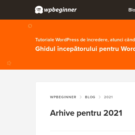
Bl
Tutoriale WordPress de încredere, atunci când
Ghidul începătorului pentru Wor
WPBEGINNER
BLOG
2021
Arhive pentru 2021