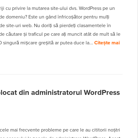
riji cu privire la mutarea site-ului dvs. WordPress pe un
e domeniu? Este un gând înfricoșător pentru mulți
 de site-uri web. Nu doriți să pierdeți clasamentele în
e căutare și traficul pe care ați muncit atât de mult să le
 O singură mișcare greșită ar putea duce la...
Citește mai
blocat din administratorul WordPress
cele mai frecvente probleme pe care le au cititorii noștri