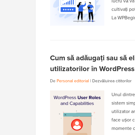
lucru vă va
cultivați po
La WPBegin
Cum să adăugați sau să eli
utilizatorilor în WordPress
De
Personal editorial
|
Dezvăluirea cititorilor
Unul dintre
sistem simp
utilizator a
face ușor c
momente c