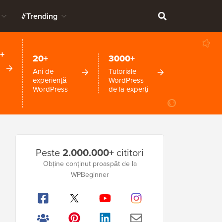
#Trending
+
20+
3000+
Ani de
Tutoriale
experiență
WordPress
WordPress
de la experți
Bara
Peste
2.000.000+
cititori
laterală
Obține conținut proaspăt de la
WPBeginner
principală