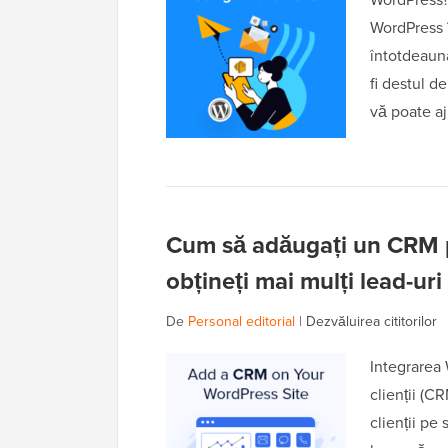
WordPress î
întotdeauna
fi destul 
vă poate a
Cum să adăugați un CRM pe
obțineți mai mulți lead-uri
De
Personal editorial
|
Dezvăluirea cititorilor
Integrarea 
clienții (C
clienții pe 