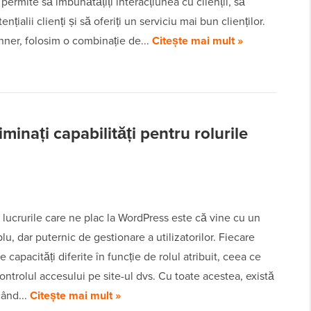
 permite să îmbunătățiți interacțiunea cu clienții, să
tențialii clienți și să oferiți un serviciu mai bun clienților.
ner, folosim o combinație de...
Citește mai mult »
minați capabilități pentru rolurile
 lucrurile care ne plac la WordPress este că vine cu un
lu, dar puternic de gestionare a utilizatorilor. Fiecare
re capacități diferite în funcție de rolul atribuit, ceea ce
ontrolul accesului pe site-ul dvs. Cu toate acestea, există
ând...
Citește mai mult »