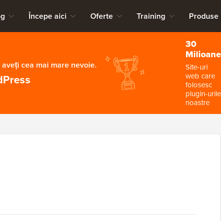
og
Începe aici
Oferte
Training
Produse
30
Milioane
 aveți cea mai mare nevoie.
Site-uri
web care
dPress
folosesc
plugin-urile
noastre