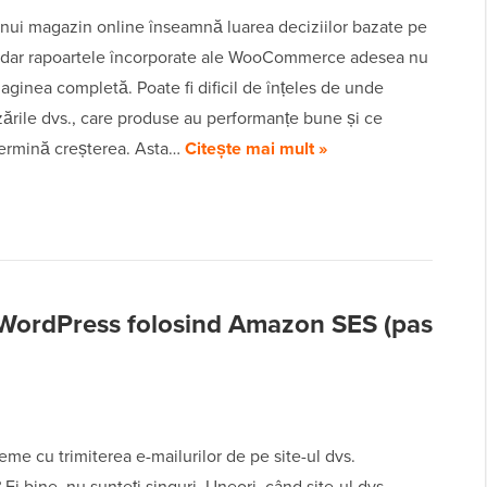
nui magazin online înseamnă luarea deciziilor bazate pe
, dar rapoartele încorporate ale WooCommerce adesea nu
aginea completă. Poate fi dificil de înțeles de unde
ările dvs., care produse au performanțe bune și ce
rmină creșterea. Asta…
Citește mai mult »
i WordPress folosind Amazon SES (pas
eme cu trimiterea e-mailurilor de pe site-ul dvs.
Ei bine, nu sunteți singuri. Uneori, când site-ul dvs.