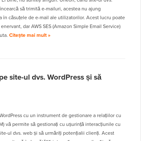
ncearcă să trimită e-mailuri, acestea nu ajung
 în căsuțele de e-mail ale utilizatorilor. Acest lucru poate
de enervant, dar AWS SES (Amazon Simple Email Service)
juta.
Citește mai mult »
 site-ul dvs. WordPress și să
WordPress cu un instrument de gestionare a relațiilor cu
RM) vă permite să gestionați cu ușurință interacțiunile cu
site-ul dvs. web și să urmăriți potențialii clienți. Acest