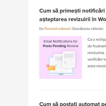
Cum să primești notificări 
așteptarea revizuirii în W
De
Personal editorial
|
Dezvăluirea cititorilor
Ca o echipă
de frustran
revizuirea
verificăm 
avea nevo
Cum să postați automat 