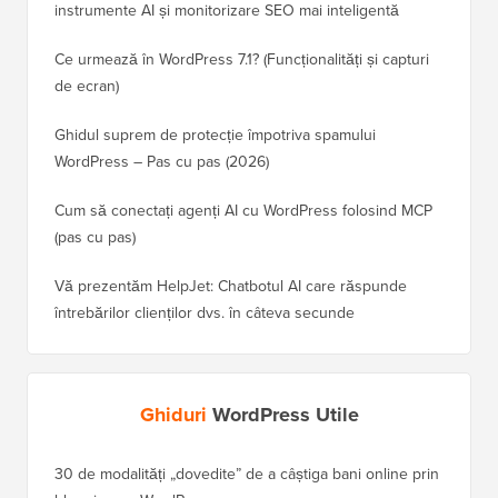
instrumente AI și monitorizare SEO mai inteligentă
Ce urmează în WordPress 7.1? (Funcționalități și capturi
de ecran)
Ghidul suprem de protecție împotriva spamului
WordPress – Pas cu pas (2026)
Cum să conectați agenți AI cu WordPress folosind MCP
(pas cu pas)
Vă prezentăm HelpJet: Chatbotul AI care răspunde
întrebărilor clienților dvs. în câteva secunde
Ghiduri
WordPress Utile
30 de modalități „dovedite” de a câștiga bani online prin
Cum să-