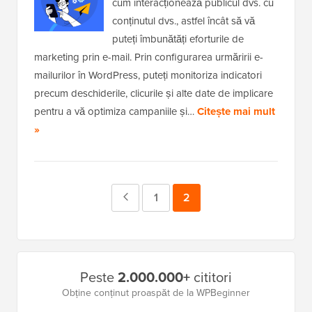
cum interacționează publicul dvs. cu
conținutul dvs., astfel încât să vă
puteți îmbunătăți eforturile de
marketing prin e-mail. Prin configurarea urmăririi e-
mailurilor în WordPress, puteți monitoriza indicatori
precum deschiderile, clicurile și alte date de implicare
pentru a vă optimiza campaniile și…
Citește mai mult
»
Pagina
Pagina
1
Pagina
2
anterioară
Bara
Peste
2.000.000+
cititori
laterală
Obține conținut proaspăt de la WPBeginner
principală