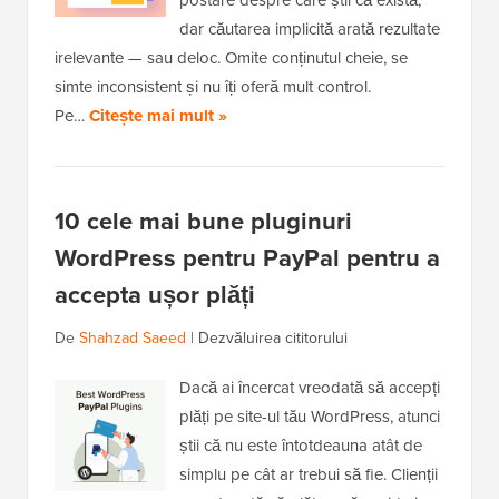
postare despre care știi că există,
dar căutarea implicită arată rezultate
irelevante — sau deloc. Omite conținutul cheie, se
simte inconsistent și nu îți oferă mult control.
Pe…
Citește mai mult »
10 cele mai bune pluginuri
WordPress pentru PayPal pentru a
accepta ușor plăți
De
Shahzad Saeed
|
Dezvăluirea cititorului
Dacă ai încercat vreodată să accepți
plăți pe site-ul tău WordPress, atunci
știi că nu este întotdeauna atât de
simplu pe cât ar trebui să fie. Clienții