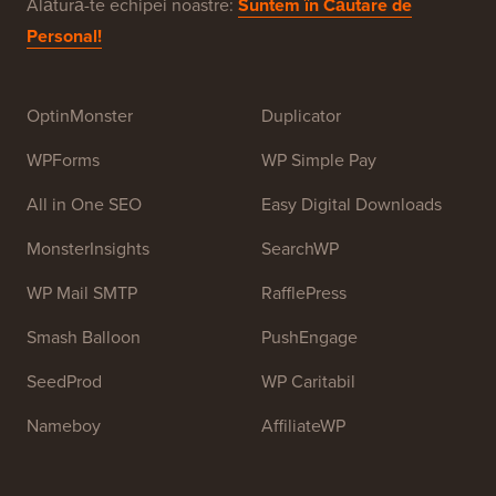
2009 de
Syed Balkhi
. Scopul principal al acestui site
este de a oferi tutoriale WordPress de înaltă calitate și
alte resurse de formare pentru a ajuta oamenii să
învețe WordPress și să-și îmbunătățească site-urile
web.
Alătură-te echipei noastre:
Suntem în Căutare de
Personal!
OptinMonster
Duplicator
WPForms
WP Simple Pay
All in One SEO
Easy Digital Downloads
MonsterInsights
SearchWP