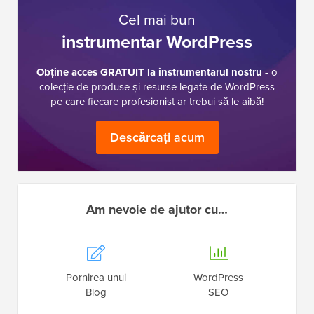
Cel mai bun
instrumentar WordPress
Obține acces GRATUIT la instrumentarul nostru
- o
colecție de produse și resurse legate de WordPress
pe care fiecare profesionist ar trebui să le aibă!
Descărcați acum
Am nevoie de ajutor cu…
Pornirea unui
WordPress
Blog
SEO