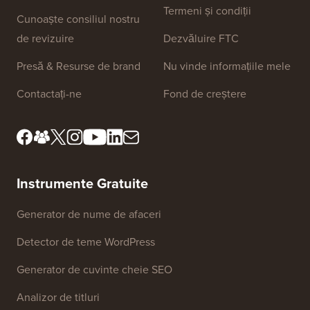
Linkuri Site
Despre noi
Politica de
confidențialitate
Standarde editoriale
Termeni și condiții
Cunoaște consiliul nostru
de revizuire
Dezvăluire FTC
Presă & Resurse de brand
Nu vinde informațiile mele
Contactați-ne
Fond de creștere
Instrumente Gratuite