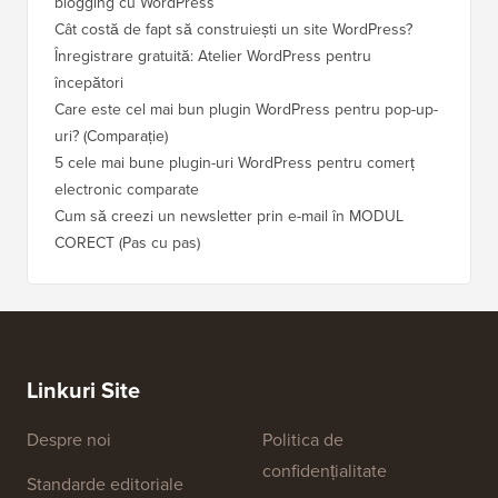
blogging cu WordPress
WordPre
Cât costă de fapt să construiești un site WordPress?
Cum să 
a pierd
Înregistrare gratuită: Atelier WordPress pentru
începători
Cum să 
clasame
Care este cel mai bun plugin WordPress pentru pop-up-
uri? (Comparație)
Cum să 
5 cele mai bune plugin-uri WordPress pentru comerț
Cum să 
electronic comparate
Cum să 
Cum să creezi un newsletter prin e-mail în MODUL
fără ti
CORECT (Pas cu pas)